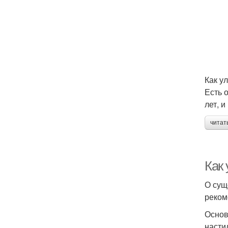
Как у
Есть 
лет, 
читат
Как
О сущ
реко
Основ
насти