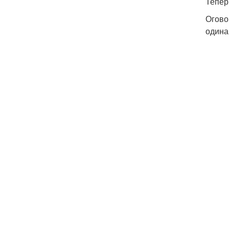
Тепер
Огово
одина