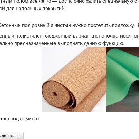
тным полом все легко — достаточно залить специальную ст
ой для напольных покрытий.
бетонный пол ровный и чистый нужно постелить подложку .
енный полиэтилен, бюджетный вариант;пенополистирол; м
ально предназначенные выполнять данную функцию.
жки под ламинат
ь дальше →