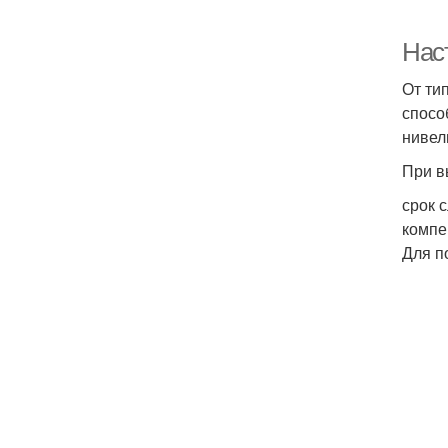
Нас
От ти
спосо
нивел
При в
срок 
компе
Для п