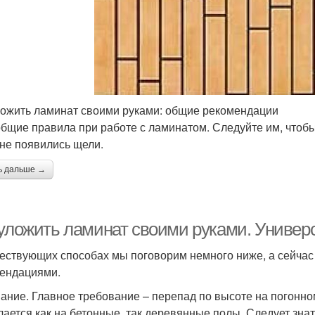
ложить ламинат своими руками: общие рекомендации
общие правила при работе с ламинатом. Следуйте им, чтобы
и не появились щели.
ь дальше →
 уложить ламинат своими руками. Универ
ествующих способах мы поговорим немного ниже, а сейчас
мендациями.
ание. Главное требование – перепад по высоте на погонно
лается как на бетонные, так деревянные полы. Следует зна