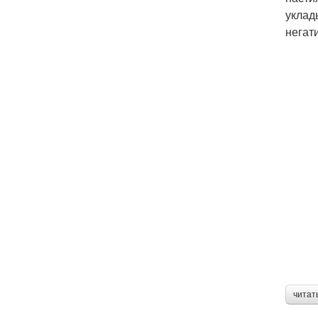
уклад
негат
читат