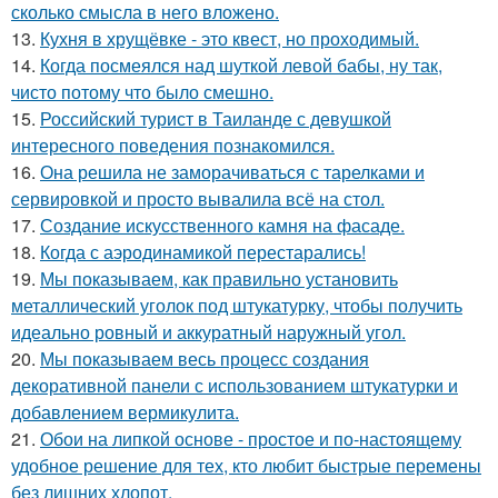
сколько смысла в него вложено.
13.
Кухня в хрущёвке - это квест, но проходимый.
14.
Когда посмеялся над шуткой левой бабы, ну так,
чисто потому что было смешно.
15.
Российский турист в Таиланде с девушкой
интересного поведения познакомился.
16.
Она решила не заморачиваться с тарелками и
сервировкой и просто вывалила всё на стол.
17.
Создание искусственного камня на фасаде.
18.
Когда с аэродинамикой перестарались!
19.
Мы показываем, как правильно установить
металлический уголок под штукатурку, чтобы получить
идеально ровный и аккуратный наружный угол.
20.
Мы показываем весь процесс создания
декоративной панели с использованием штукатурки и
добавлением вермикулита.
21.
Обои на липкой основе - простое и по-настоящему
удобное решение для тех, кто любит быстрые перемены
без лишних хлопот.