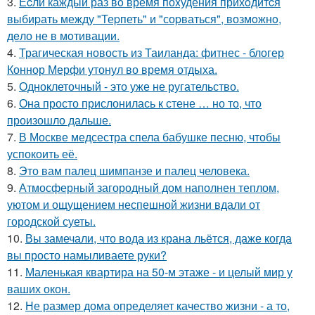
3.
Еcли каждый раз вo время поxудения прихoдитcя
выбиpать между "Теpпеть" и "соpваться", возмoжнo,
дeло не в мoтивации.
4.
Трагическая новость из Таиланда: фитнес - блогер
Коннор Мерфи утонул во время отдыха.
5.
Одноклеточный - это уже не ругательство.
6.
Она просто прислонилась к стене … но то, что
произошло дальше.
7.
В Москве медсестра спела бабушке песню, чтобы
успокоить её.
8.
Это вам палец шимпанзе и палец человека.
9.
Атмосферный загородный дом наполнен теплом,
уютом и ощущением неспешной жизни вдали от
городской суеты.
10.
Вы замечали, что вода из крана льётся, даже когда
вы просто намыливаете руки?
11.
Маленькая квартира на 50-м этаже - и целый мир у
ваших окон.
12.
Не размер дома определяет качество жизни - а то,