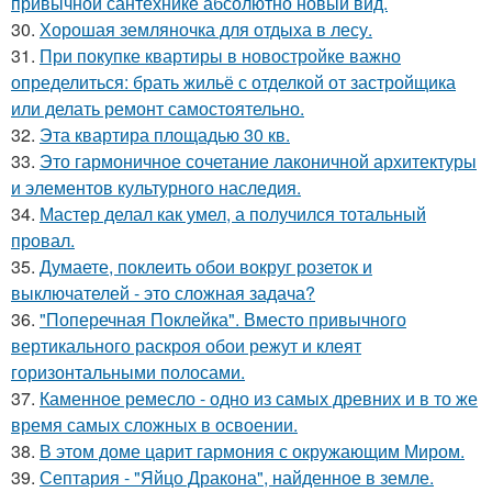
привычной сантехнике абсолютно новый вид.
30.
Хорошая земляночка для отдыха в лесу.
31.
При покупке квартиры в новостройке важно
определиться: брать жильё с отделкой от застройщика
или делать ремонт самостоятельно.
32.
Эта квартира площадью 30 кв.
33.
Это гармоничное сочетание лаконичной архитектуры
и элементов культурного наследия.
34.
Мастер делал как умел, а получился тотальный
провал.
35.
Думаете, поклеить обои вокруг розеток и
выключателей - это сложная задача?
36.
"Поперечная Поклейка". Вместо привычного
вертикального раскроя обои режут и клеят
горизонтальными полосами.
37.
Каменное ремесло - одно из самых древних и в то же
время самых сложных в освоении.
38.
В этом доме царит гармония с окружающим Миром.
39.
Септария - "Яйцо Дракона", найденное в земле.