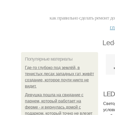
как правильно сделать ремонт до
г
Led
Популярные материалы
Где-то глубоко под землёй, в
тенистых лесах западных гат, живёт
создание, которое почти никто не
видит.
LED-
Девушка пошла на свидание с
парнем, который работает на
Свето
ферме - и вернулась домой с
услов
подарком, который точно не влезет