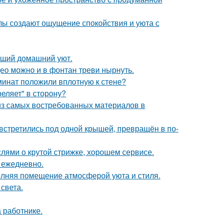
алы создают ощущение спокойствия и уюта с
оящий домашний уют.
ео можно и в фонтан треви нырнуть.
аминат положили вплотную к стене?
реляет" в сторону?
из самых востребованных материалов в
 встретились под одной крышей, превращён в по-
ями о крутой стрижке, хорошем сервисе.
 ежедневно.
аполняя помещение атмосферой уюта и стиля.
света.
 работнике.