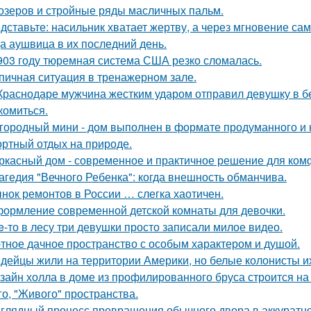
озеров и стройные ряды масличных пальм.
дставьте: насильник хватает жертву, а через мгновение са
а аушвица в их последний день.
903 году тюремная система США резко сломалась.
пичная ситуация в тренажерном зале.
Краснодаре мужчина жестким ударом отправил девушку в бе
комиться.
городный мини - дом выполнен в формате продуманного и 
ртный отдых на природе.
ркасный дом - современное и практичное решение для ком
агедия "Вечного Ребенка": когда внешность обманчива.
нок ремонтов в России … слегка хаотичен.
ормление современной детской комнаты для девочки.
e-то в лесу три девушки просто записали милое видео.
тное дачное пространство с особым характером и душой.
дейцы жили на территории Америки, но белые колонисты и
зайн холла в доме из профилированного бруса строится на
го, "Живого" пространства.
глядный процесс превращения обычного двора в аккуратно