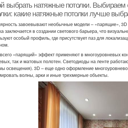
ой выбрать натяжные потолки. Выбираем
олки: какие натяжные потолки лучше выбр
ярность завоевывают необычные модели – «парящие», 3D 
ка заключается в создании светового барьера, что визуальн
ьзуют особый профиль, где присутствует паз для локализа
ном.
всего «парящий» эффект применяют в многоуровневых конс
евых, так и матовых полотен. Светодиоды на ленте работа
мы освещения). 3D – еще одно оформление многоуровневого
ировать волны, арки и иные трехмерные объекты.