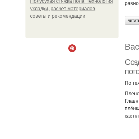
Полусухая стяжка пола: технология
равно
укладки, расчёт материалов,
советы и рекомендации
читат
Вас
Соз
пот
По те
Плено
Главн
плёнк
как п