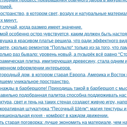
трией.
остранство, в котором свет, воздух и натуральные матери
х минут.
т случай, когда размер имеет значение.
мой особенно остро чувствуется, каким должен быть наст
вушка в красивом платье решила, что ради эффектного вид
аете, сколько ремонтов "Поплыло" только из-за того, что л
олько раз бывало: уровень новый, а пузырёк всё равно "Ст
рамическая плитка, имитирующая древесину, стала одним 
менном оформлении интерьеров.
городный дом, в котором старая Европа, Америка и Восток
ящему уникальное пространство.
нажды в барбершопе! Приходишь такой в барбершоп с мысл
авильно подобранная палитра способна поддерживать нас
ктура, свет и тень на таких стенах создают живую игру, н
коративная штукатурка "Песочный Шёлк": магия текстуры и 
нкциональная кухня - комфорт в каждом движении.
ть старая поговорка: лучше экономить на материале, чем на