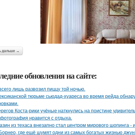
ь дальше →
ледние обновления на сайте:
всего лишь развозил пиццу той ночью.
ексиканской тюрьме сьюдад-хуареса во время рейда обнару
ровками.
ерегов Коста-рики учёные наткнулись на поистине удивитель
 фотография нравится с отдыха.
азин из техаса внезапно стал центром мирового шопинга - и
Борнео, где ещё шумят одни из самых богатых жизнью джунг