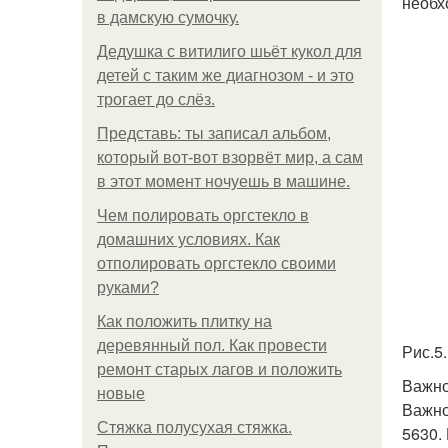
необх
в дамскую сумочку.
Дедушка с витилиго шьёт кукол для
детей с таким же диагнозом - и это
трогает до слёз.
Представь: ты записал альбом,
который вот-вот взорвёт мир, а сам
в этот момент ночуешь в машине.
Чем полировать оргстекло в
домашних условиях. Как
отполировать оргстекло своими
руками?
Как положить плитку на
деревянный пол. Как провести
Рис.5
ремонт старых лагов и положить
Важно
новые
Важно
Стяжка полусухая стяжка.
5630.