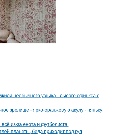
жили необычного узника - лысого сфинкса с
ное зрелище - ярко-оранжевую акулу - няньку.
 всё из-за енота и футболиста.
лей планеты, беда приходит под гул