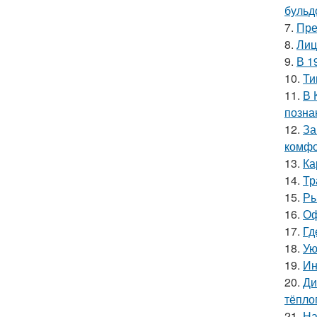
бульд
7.
Пре
8.
Лиц
9.
В 1
10.
Ти
11.
В 
позна
12.
За
комфо
13.
Ка
14.
Тр
15.
Ры
16.
Оф
17.
Гд
18.
Ую
19.
Ин
20.
Ди
тёпло
21.
На