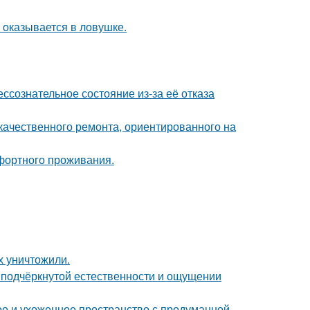
м оказывается в ловушке.
ссознательное состояние из-за её отказа
качественного ремонта, ориентированного на
фортного проживания.
х уничтожили.
 подчёркнутой естественности и ощущении
е и ухоженное пространство с продуманной