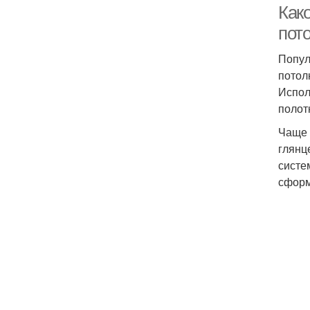
Как
пот
Попул
потол
Испол
полот
Чаще 
глянц
систе
сформ