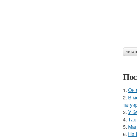
читат
Пос
1.
Он 
2.
В м
татуи
3.
У б
4.
Так
5.
Маг
6.
На 