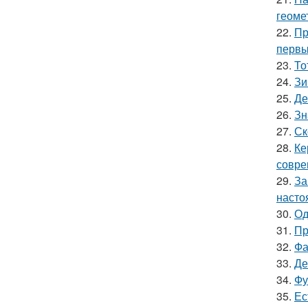
геоме
22.
Пр
первы
23.
То
24.
Зи
25.
Де
26.
Зн
27.
Ск
28.
Ке
совре
29.
За
насто
30.
Од
31.
Пр
32.
Фа
33.
Де
34.
Фу
35.
Ес