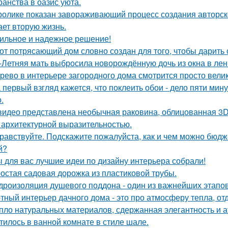
ранства в оазис уюта.
ролике показан завораживающий процесс создания авторско
ает вторую жизнь.
ильное и надежное решение!
от потрясающий дом словно создан для того, чтобы дарить
-Летняя мать выбросила новорождённую дочь из окна в лен
рево в интерьере загородного дома смотрится просто вели
 первый взгляд кажется, что поклеить обои - дело пяти мину
.
видео представлена необычная раковина, облицованная 3D
 архитектурной выразительностью.
равствуйте. Подскажите пожалуйста, как и чем можно бюдж
й?
 для вас лучшие идеи по дизайну интерьера собрали!
остая садовая дорожка из пластиковой трубы.
дроизоляция душевого поддона - один из важнейших этапов
тный интерьер дачного дома - это про атмосферу тепла, от
пло натуральных материалов, сдержанная элегантность и а
тилось в ванной комнате в стиле шале.