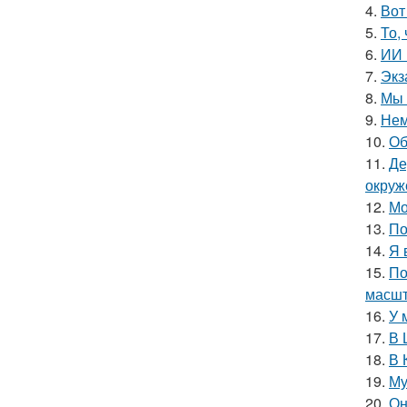
4.
Вот
5.
То,
6.
ИИ 
7.
Экз
8.
Мы 
9.
Нем
10.
Об
11.
Де
окруж
12.
Мо
13.
По
14.
Я 
15.
По
масшт
16.
У 
17.
В 
18.
В 
19.
Му
20.
Он