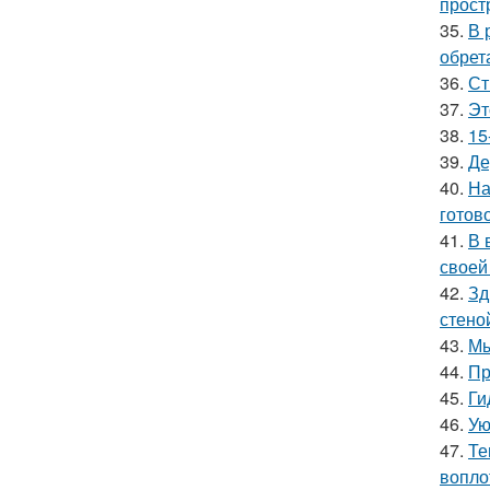
прост
35.
В 
обрет
36.
Ст
37.
Эт
38.
15
39.
Де
40.
На
готово
41.
В 
своей
42.
Зд
стено
43.
Мы
44.
Пр
45.
Ги
46.
Ую
47.
Те
вопло