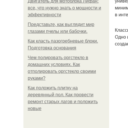
униве
Двигатель для мотоблока Лифан:
миним
все, что нужно знать о мощности и
в инт
эффективности
Представьте, как выглядит мир
Класс
глазами пчелы или бабочки.
Одно 
Как класть пазогребневые блоки.
созда
Подготовка основания
Чем полировать оргстекло в
домашних условиях. Как
отполировать оргстекло своими
руками?
Как положить плитку на
деревянный пол. Как провести
ремонт старых лагов и положить
новые