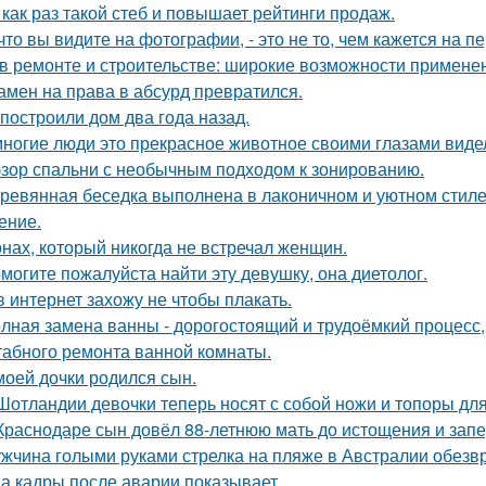
 как раз такой стеб и повышает рейтинги продаж.
 что вы видите на фотографии, - это не то, чем кажется на п
в ремонте и строительстве: широкие возможности примене
амен на права в абсурд превратился.
построили дом два года назад.
ногие люди это прекрасное животное своими глазами виде
зор спальни с необычным подходом к зонированию.
ревянная беседка выполнена в лаконичном и уютном стил
ение.
нах, который никогда не встречал женщин.
могите пожалуйста найти эту девушку, она диетолог.
в интернет захожу не чтобы плакать.
лная замена ванны - дорогостоящий и трудоёмкий процесс,
абного ремонта ванной комнаты.
моей дочки родился сын.
Шотландии девочки теперь носят с собой ножи и топоры для
Краснодаре сын довёл 88-летнюю мать до истощения и запер
жчина голыми руками стрелка на пляже в Австралии обезв
а кадры после аварии показывает.