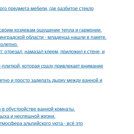
го предмета мебели, где разбитое стекло
 своим хозяевам ощущение тепла и гармонии.
инградской области - младенца нашли в пакете.
колепно.
т: отрезал, намазал клеем, приложил к стене, и
-плиткой, которая сразу привлекает внимание
етно и просто заделать дырку между ванной и
 в обустройстве ванной комнаты.
дыха и неспешной жизни.
тмосфера альпийского уюта - всё это