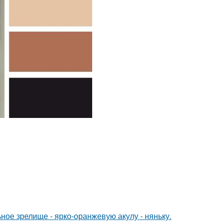
ное зрелище - ярко-оранжевую акулу - няньку.