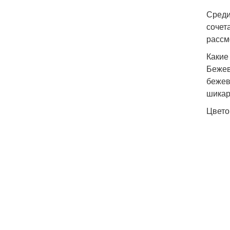
Среди
сочет
рассм
Какие
Бежев
бежев
шикар
Цвето