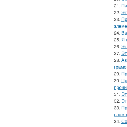
21.
Па
22.
Эт
23.
Пр
элеме
24.
Ва
25.
Я 
26.
Эт
27.
Эт
28.
Ав
грамо
29.
Пр
30.
Пр
прони
31.
Эт
32.
Эт
33.
Пр
сложн
34.
Со