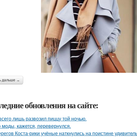
ь дальше →
ледние обновления на сайте:
всего лишь развозил пиццу той ночью.
 моды, кажется, перевернулся.
ерегов Коста-рики учёные наткнулись на поистине удивитель