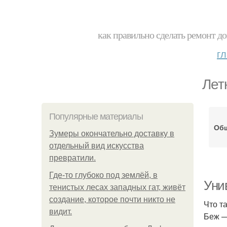
как правильно сделать ремонт до
г
Лет
Популярные материалы
Об
Зумеры окончательно доставку в
отдельный вид искусства
превратили.
Где-то глубоко под землёй, в
Уни
тенистых лесах западных гат, живёт
создание, которое почти никто не
Что т
видит.
Беж —