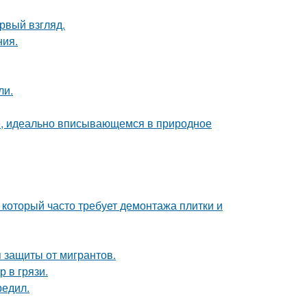
ервый взгляд.
ния.
ли.
е, идеально вписывающемся в природное
 который часто требует демонтажа плитки и
 защиты от мигрантов.
 в грязи.
редил.