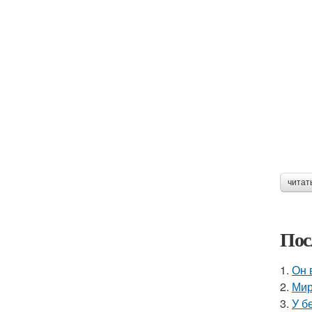
читат
Пос
1.
Он 
2.
Мир
3.
У б