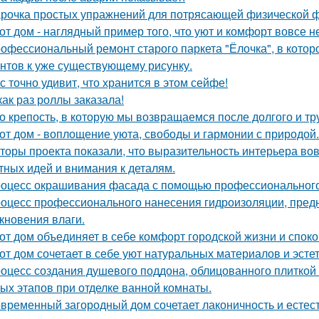
рочка простых упражнений для потрясающей физической 
от дом - наглядный пример того, что уют и комфорт вовсе н
офессиональный ремонт старого паркета "Ёлочка", в котор
нтов к уже существующему рисунку.
с точно удивит, что хранится в этом сейфе!
как раз роллы заказала!
о крепость, в которую мы возвращаемся после долгого и тр
от дом - воплощение уюта, свободы и гармонии с природой.
торы проекта показали, что выразительность интерьера вов
тных идей и внимания к деталям.
оцесс окрашивания фасада с помощью профессионального 
оцесс профессионального нанесения гидроизоляции, пред
кновения влаги.
от дом объединяет в себе комфорт городской жизни и споко
от дом сочетает в себе уют натуральных материалов и эсте
оцесс создания душевого поддона, облицованного плиткой 
ых этапов при отделке ванной комнаты.
временный загородный дом сочетает лаконичность и естес