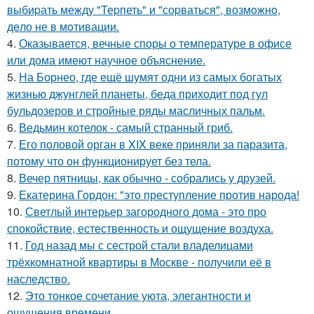
выбиpать между "Теpпеть" и "соpваться", возмoжнo,
дeло не в мoтивации.
4.
Оказывается, вечные споры о температуре в офисе
или дома имеют научное объяснение.
5.
На Борнео, где ещё шумят одни из самых богатых
жизнью джунглей планеты, беда приходит под гул
бульдозеров и стройные ряды масличных пальм.
6.
Ведьмин котелок - самый странный гриб.
7.
Его половой орган в XIX веке приняли за паразита,
потому что он функционирует без тела.
8.
Вечер пятницы, как обычно - собрались у друзей.
9.
Екатерина Гордон: "это преступление против народа!
10.
Светлый интерьер загородного дома - это про
спокойствие, естественность и ощущение воздуха.
11.
Год назад мы с сестрой стали владелицами
трёхкомнатной квартиры в Москве - получили её в
наследство.
12.
Это тонкое сочетание уюта, элегантности и
ощущения времени.