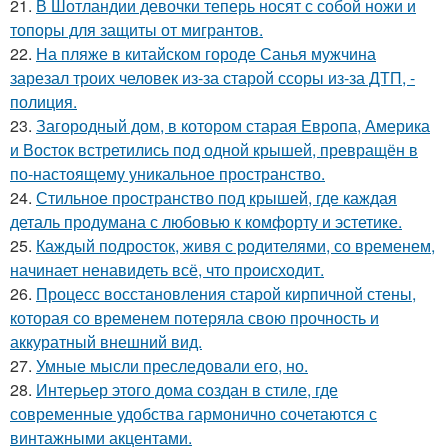
21.
В Шотландии девочки теперь носят с собой ножи и
топоры для защиты от мигрантов.
22.
На пляже в китайском городе Санья мужчина
зарезал троих человек из-за старой ссоры из-за ДТП, -
полиция.
23.
Загородный дом, в котором старая Европа, Америка
и Восток встретились под одной крышей, превращён в
по-настоящему уникальное пространство.
24.
Стильное пространство под крышей, где каждая
деталь продумана с любовью к комфорту и эстетике.
25.
Каждый подросток, живя с родителями, со временем,
начинает ненавидеть всё, что происходит.
26.
Процесс восстановления старой кирпичной стены,
которая со временем потеряла свою прочность и
аккуратный внешний вид.
27.
Умные мысли преследовали его, но.
28.
Интерьер этого дома создан в стиле, где
современные удобства гармонично сочетаются с
винтажными акцентами.