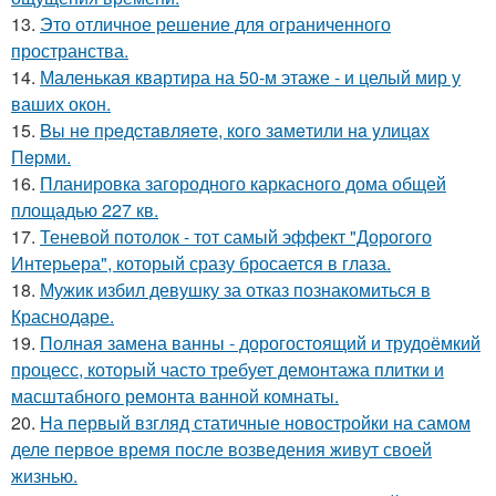
13.
Это отличное решение для ограниченного
пространства.
14.
Маленькая квартира на 50-м этаже - и целый мир у
ваших окон.
15.
Bы нe пpeдcтaвляeтe, кoгo зaмeтили нa yлицax
Пepми.
16.
Планировка загородного каркасного дома общей
площадью 227 кв.
17.
Теневой потолок - тот самый эффект "Дорогого
Интерьера", который сразу бросается в глаза.
18.
Мужик избил девушку за отказ познакомиться в
Краснодаре.
19.
Полная замена ванны - дорогостоящий и трудоёмкий
процесс, который часто требует демонтажа плитки и
масштабного ремонта ванной комнаты.
20.
На первый взгляд статичные новостройки на самом
деле первое время после возведения живут своей
жизнью.