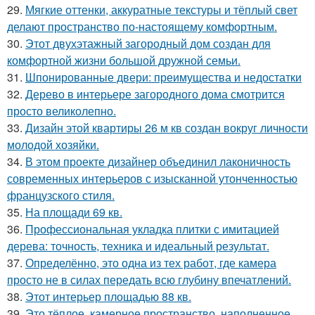
29.
Мягкие оттенки, аккуратные текстуры и тёплый свет
делают пространство по-настоящему комфортным.
30.
Этот двухэтажный загородный дом создан для
комфортной жизни большой дружной семьи.
31.
Шпонированные двери: преимущества и недостатки
32.
Дерево в интерьере загородного дома смотрится
просто великолепно.
33.
Дизайн этой квартиры 26 м кв создан вокруг личности
молодой хозяйки.
34.
В этом проекте дизайнер объединил лаконичность
современных интерьеров с изысканной утонченностью
французского стиля.
35.
На площади 69 кв.
36.
Профессиональная укладка плитки с имитацией
дерева: точность, техника и идеальный результат.
37.
Определённо, это одна из тех работ, где камера
просто не в силах передать всю глубину впечатлений.
38.
Этот интерьер площадью 88 кв.
39.
Это тёплое, камерное пространство, наполненное