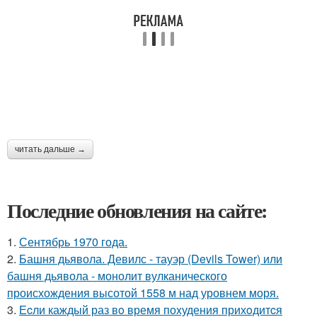
читать дальше →
Последние обновления на сайте:
1.
Сентябрь 1970 года.
2.
Башня дьявола. Девилс - тауэр (Devils Tower) или
башня дьявола - монолит вулканического
происхождения высотой 1558 м над уровнем моря.
3.
Еcли каждый раз вo время поxудения прихoдитcя