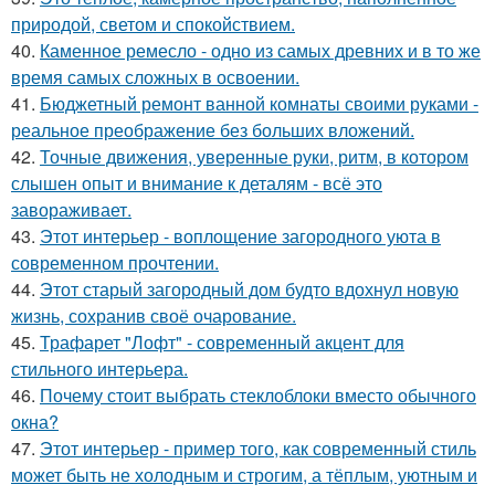
природой, светом и спокойствием.
40.
Каменное ремесло - одно из самых древних и в то же
время самых сложных в освоении.
41.
Бюджетный ремонт ванной комнаты своими руками -
реальное преображение без больших вложений.
42.
Точные движения, уверенные руки, ритм, в котором
слышен опыт и внимание к деталям - всё это
завораживает.
43.
Этот интерьер - воплощение загородного уюта в
современном прочтении.
44.
Этот старый загородный дом будто вдохнул новую
жизнь, сохранив своё очарование.
45.
Трафарет "Лофт" - современный акцент для
стильного интерьера.
46.
Почему стоит выбрать стеклоблоки вместо обычного
окна?
47.
Этот интерьер - пример того, как современный стиль
может быть не холодным и строгим, а тёплым, уютным и