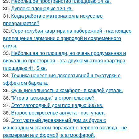
29.
Небольшое пространство площадью 34 кв.
30.
Дуплекс площадью 120 кв.
31.
Когда работа с материалом в искусство
превращается?
32.
Серо-голубая квартира на набережной - настоящее
воплощение гармонии с природой и современного
стиля.
33.
Небольшая по площади, но очень продуманная и
визуально просторная - эта двухкомнатная квартира
площадью 41, 5 кв.
34.
Техника нанесения декоративной штукатурки с
эффектом бархата.
35.
Функциональность и комфорт - в каждой детали.
36.
"Игра в кальмара" в строительстве?
37.
Этот загородный дом площадью 305 кв.
38.
Второе воскресенье августа - наступает.
39.
Этот уютный деревянный дом из бруса с
мансардным этажом поражает с первого взгляда - не
размерами или формой, а атмосферой.