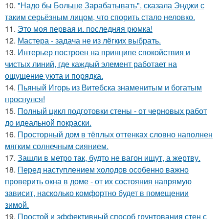
10.
"Надо бы Больше Зарабатывать", сказала Энджи с
таким серьёзным лицом, что спорить стало неловко.
11.
Это моя первая и. последняя рюмка!
12.
Мастера - задача не из лёгких выбрать.
13.
Интерьер построен на принципе спокойствия и
чистых линий, где каждый элемент работает на
ощущение уюта и порядка.
14.
Пьяный Игорь из Витебска знаменитым и богатым
проснулся!
15.
Полный цикл подготовки стены - от черновых работ
до идеальной покраски.
16.
Просторный дом в тёплых оттенках словно наполнен
мягким солнечным сиянием.
17.
Зашли в метро так, будто не вагон ищут, а жертву.
18.
Перед наступлением холодов особенно важно
проверить окна в доме - от их состояния напрямую
зависит, насколько комфортно будет в помещении
зимой.
19.
Простой и эффективный способ грунтования стен с