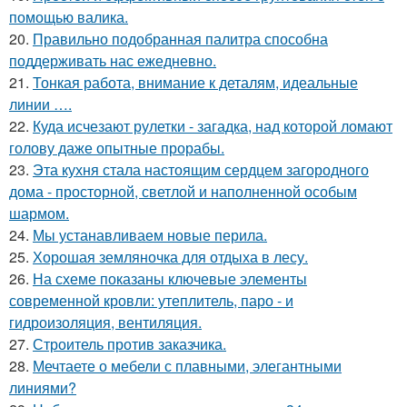
помощью валика.
20.
Правильно подобранная палитра способна
поддерживать нас ежедневно.
21.
Тонкая работа, внимание к деталям, идеальные
линии ….
22.
Куда исчезают рулетки - загадка, над которой ломают
голову даже опытные прорабы.
23.
Эта кухня стала настоящим сердцем загородного
дома - просторной, светлой и наполненной особым
шармом.
24.
Мы устанавливаем новые перила.
25.
Хорошая земляночка для отдыха в лесу.
26.
На схеме показаны ключевые элементы
современной кровли: утеплитель, паро - и
гидроизоляция, вентиляция.
27.
Строитель против заказчика.
28.
Мечтаете о мебели с плавными, элегантными
линиями?