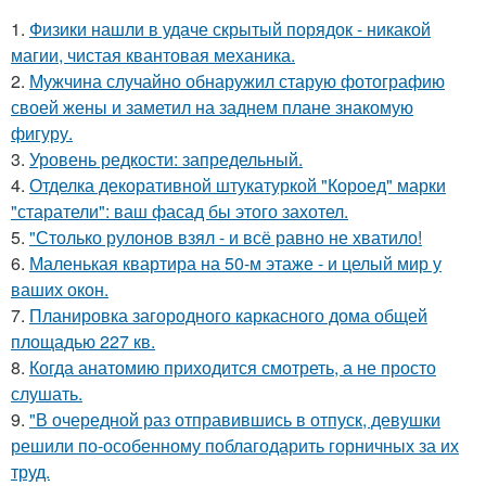
1.
Физики нашли в удаче скрытый порядок - никакой
магии, чистая квантовая механика.
2.
Мужчина случайно обнаружил старую фотографию
своей жены и заметил на заднем плане знакомую
фигуру.
3.
Уровень редкости: запредельный.
4.
Отделка декоративной штукатуркой "Короед" марки
"старатели": ваш фасад бы этого захотел.
5.
"Столько рулонов взял - и всё равно не хватило!
6.
Маленькая квартира на 50-м этаже - и целый мир у
ваших окон.
7.
Планировка загородного каркасного дома общей
площадью 227 кв.
8.
Когда анатомию приходится смотреть, а не просто
слушать.
9.
"В очередной раз отправившись в отпуск, девушки
решили по-особенному поблагодарить горничных за их
труд.