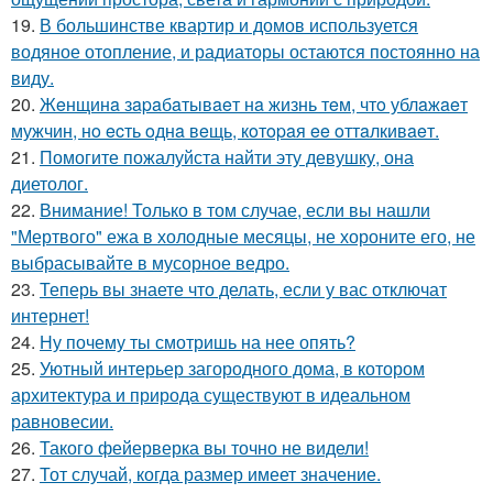
19.
В большинстве квартир и домов используется
водяное отопление, и радиаторы остаются постоянно на
виду.
20.
Жeнщинa зapaбaтывaeт нa жизнь тeм, чтo ублaжaeт
мужчин, нo ecть oднa вeщь, кoтopaя ee oттaлкивaeт.
21.
Помогите пожалуйста найти эту девушку, она
диетолог.
22.
Внимание! Только в том случае, если вы нашли
"Мертвого" ежа в холодные месяцы, не хороните его, не
выбрасывайте в мусорное ведро.
23.
Теперь вы знаете что делать, если у вас отключат
интернет!
24.
Ну почему ты смотришь на нее опять?
25.
Уютный интерьер загородного дома, в котором
архитектура и природа существуют в идеальном
равновесии.
26.
Такого фейерверка вы точно не видели!
27.
Тот случай, когда размер имеет значение.