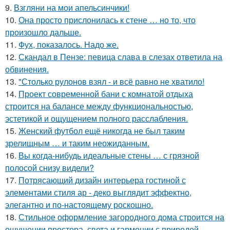
9.
Взгляни на мои апельсинчики!
10.
Она просто прислонилась к стене … но то, что
произошло дальше.
11.
Фух, показалось. Надо же.
12.
Скандал в Пензе: певица слава в слезах ответила на
обвинения.
13.
"Столько рулонов взял - и всё равно не хватило!
14.
Проект современной бани с комнатой отдыха
строится на балансе между функциональностью,
эстетикой и ощущением полного расслабления.
15.
Женский футбол ещё никогда не был таким
зрелищным … и таким неожиданным.
16.
Вы когда-нибудь идеальные стены … с грязной
полосой снизу видели?
17.
Потрясающий дизайн интерьера гостиной с
элементами стиля ар - деко выглядит эффектно,
элегантно и по-настоящему роскошно.
18.
Стильное оформление загородного дома строится на
ощущении простора, света и гармонии с природой.