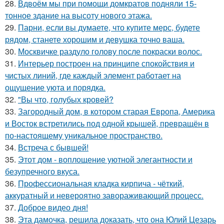
28.
Вдвоём мы при помощи домкратов подняли 15-
тонное здание на высоту нового этажа.
29.
Парни, если вы думаете, что купите мерс, будете
рядом, станете хорошим и девушка точно ваша.
30.
Москвичке раздуло голову после покраски волос.
31.
Интерьер построен на принципе спокойствия и
чистых линий, где каждый элемент работает на
ощущение уюта и порядка.
32.
"Вы что, голубых кровей?
33.
Загородный дом, в котором старая Европа, Америка
и Восток встретились под одной крышей, превращён в
по-настоящему уникальное пространство.
34.
Встреча с бывшей!
35.
Этот дом - воплощение уютной элегантности и
безупречного вкуса.
36.
Профессиональная кладка кирпича - чёткий,
аккуратный и невероятно завораживающий процесс.
37.
Доброе видео дня!
38.
Эта дамочка, решила доказать, что она Юлий Цезарь