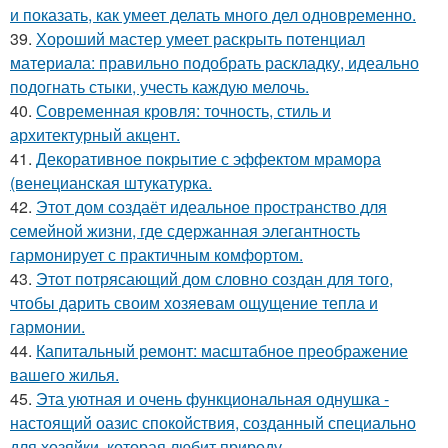
и показать, как умеет делать много дел одновременно.
39.
Хороший мастер умеет раскрыть потенциал
материала: правильно подобрать раскладку, идеально
подогнать стыки, учесть каждую мелочь.
40.
Современная кровля: точность, стиль и
архитектурный акцент.
41.
Декоративное покрытие с эффектом мрамора
(венецианская штукатурка.
42.
Этот дом создаёт идеальное пространство для
семейной жизни, где сдержанная элегантность
гармонирует с практичным комфортом.
43.
Этот потрясающий дом словно создан для того,
чтобы дарить своим хозяевам ощущение тепла и
гармонии.
44.
Капитальный ремонт: масштабное преображение
вашего жилья.
45.
Эта уютная и очень функциональная однушка -
настоящий оазис спокойствия, созданный специально
для хозяйки, которая любит природу.