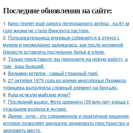
Последние обновления на сайте:
1.
Кино теряет ещё одного легендарного актёра - на 81-м
году жизни не стало Винсента пасторе.
2.
Пользовательница впервые собирается в отпуск с
мужем и неожиданно задумалась, как после интимной
близости оставлять постельное бельё в отеле.
3.
Только представьте: вы приходите на новую работу, а
там - ваш бывший.
4.
Ведьмин котелок - самый странный гриб.
5.
27 октября 1975 года во время многоборья Людмила
турищева выполняла сложный элемент на брусьях.
6.
Куда исчезли майские жуки?
7.
Последний выдох. Фото древнего (35 млн лет) клеща с
пузырьком воздуха в янтаре.
8.
Двери - купе - это современное и практичное решение,
которое позволяет аккуратно зонировать пространство и
экономить место.