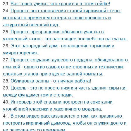
33.
Вас точно удивит, что хранится в этом сейфе!
34.
Процесс восстановления старой кирпичной стены,
которая со временем потеряла свою прочность и
аккуратный внешний вид.
35.
Процесс превращения обычного участка в
ухоженный газон - это настоящее волшебство на глазах.
36.
Этот загородный дом - воплощение гармонии и
умиротворения.
37.
Процесс создания душевого поддона, облицованного
плиткой - одного из самых ответственных и технически
сложных этапов при отделке ванной комнаты.
38.
Облицовка ванны - отличная работа!
39.
Цоколь - это не просто нижняя часть здания, скрытая
между фундаментом и стенами.
40.
Интерьер этой спальни построен на сочетании
утончённой классики и лаконичного модерна.
41.
В этом видео рассказывается о том, как правильно
построить кирпичный дымоход, чтобы он служил долго и
не разрушался со временем.