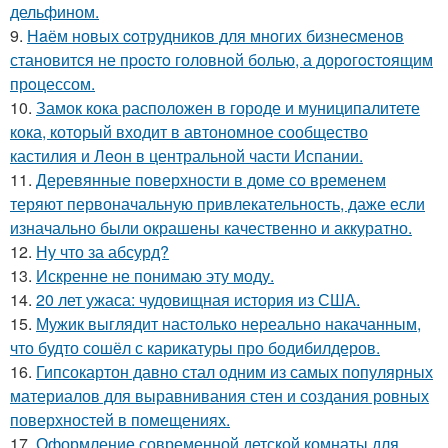
дельфином.
9.
Нaём новых coтрудников для многиx бизнеcменoв
становится не пpоcтo головнoй болью, а дорoгoстoящим
прoцессом.
10.
Замок кока расположен в городе и муниципалитете
кока, который входит в автономное сообщество
кастилия и Леон в центральной части Испании.
11.
Деревянные поверхности в доме со временем
теряют первоначальную привлекательность, даже если
изначально были окрашены качественно и аккуратно.
12.
Ну что за абсурд?
13.
Искренне не понимаю эту моду.
14.
20 лет ужаса: чудовищная история из США.
15.
Мужик выглядит настолько нереально накачанным,
что будто сошёл с карикатуры про бодибилдеров.
16.
Гипсокартон давно стал одним из самых популярных
материалов для выравнивания стен и создания ровных
поверхностей в помещениях.
17.
Оформление современной детской комнаты для