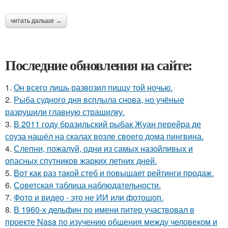
читать дальше →
Последние обновления на сайте:
1.
Он всего лишь развозил пиццу той ночью.
2.
Рыба судного дня всплыла снова, но учёные
разрушили главную страшилку.
3.
В 2011 году бразильский рыбак Жуан перейра де
соуза нашёл на скалах возле своего дома пингвина.
4.
Слепни, пожалуй, одни из самых назойливых и
опасных спутников жарких летних дней.
5.
Вот как раз такой стеб и повышает рейтинги продаж.
6.
Советская таблица наблюдательности.
7.
Фото и видео - это не ИИ или фотошоп.
8.
В 1960-х дельфин по имени питер участвовал в
проекте Nasa по изучению общения между человеком и