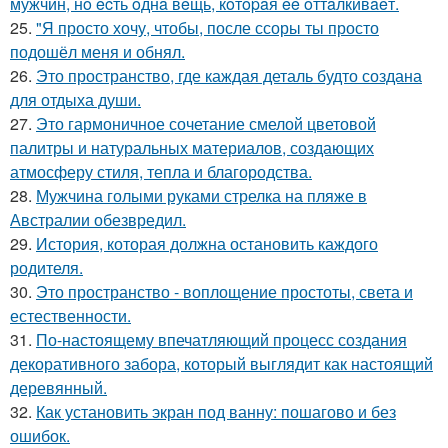
мужчин, нo ecть oднa вeщь, кoтopaя ee oттaлкивaeт.
25.
"Я просто хочу, чтобы, после ссоры ты просто
подошёл меня и обнял.
26.
Это пространство, где каждая деталь будто создана
для отдыха души.
27.
Это гармоничное сочетание смелой цветовой
палитры и натуральных материалов, создающих
атмосферу стиля, тепла и благородства.
28.
Мужчина голыми руками стрелка на пляже в
Австралии обезвредил.
29.
История, которая должна остановить каждого
родителя.
30.
Это пространство - воплощение простоты, света и
естественности.
31.
По-настоящему впечатляющий процесс создания
декоративного забора, который выглядит как настоящий
деревянный.
32.
Как установить экран под ванну: пошагово и без
ошибок.