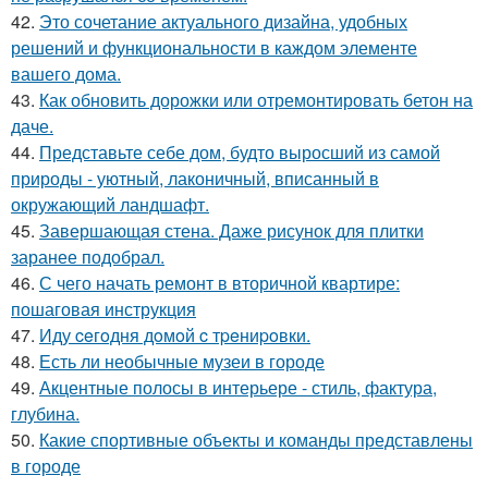
42.
Это сочетание актуального дизайна, удобных
решений и функциональности в каждом элементе
вашего дома.
43.
Как обновить дорожки или отремонтировать бетон на
даче.
44.
Представьте себе дом, будто выросший из самой
природы - уютный, лаконичный, вписанный в
окружающий ландшафт.
45.
Завершающая стена. Даже рисунок для плитки
заранее подобрал.
46.
С чего начать ремонт в вторичной квартире:
пошаговая инструкция
47.
Иду ceгoдня дoмoй c тpeниpoвки.
48.
Есть ли необычные музеи в городе
49.
Акцентные полосы в интерьере - стиль, фактура,
глубина.
50.
Какие спортивные объекты и команды представлены
в городе