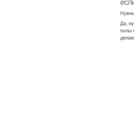
есл
Нужны
Да, н
полы 
делаю