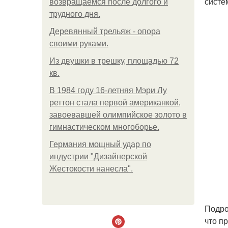
систе
возвращаемся после долгого и
трудного дня.
Деревянный трельяж - опора
своими руками.
Из двушки в трешку, площадью 72
кв.
В 1984 году 16-летняя Мэри Лу
реттон стала первой американкой,
завоевавшей олимпийское золото в
гимнастическом многоборье.
Германия мощный удар по
индустрии "Дизайнерской
Жестокости нанесла".
Подро
что п