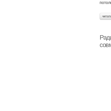
потол
читат
Ради
сов