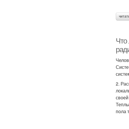
читат
Что
рад
Челов
Систе
систе
2. Ра
локал
своей
Теплы
пола 