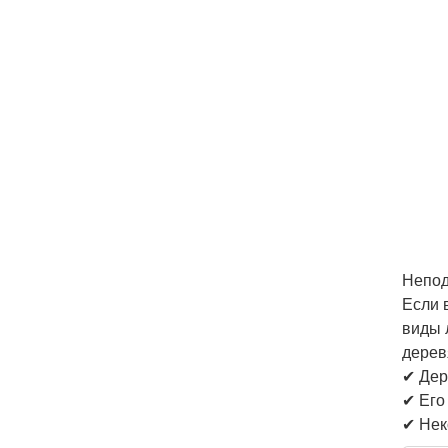
Непод
Если 
виды 
дерев
✔ Дер
✔ Его
✔ Нек