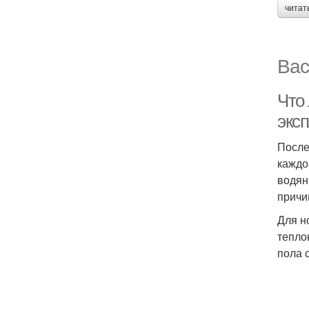
читат
Вас
Что
экс
После
каждо
водян
причи
Для н
тепло
пола 