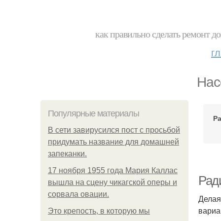
как правильно сделать ремонт до
г
Нас
Популярные материалы
Р
В сети завирусился пост с просьбой
придумать название для домашней
запеканки.
17 ноября 1955 года Мария Каллас
Рад
вышла на сцену чикагской оперы и
сорвала овации.
Делая
вариа
Это крепость, в которую мы