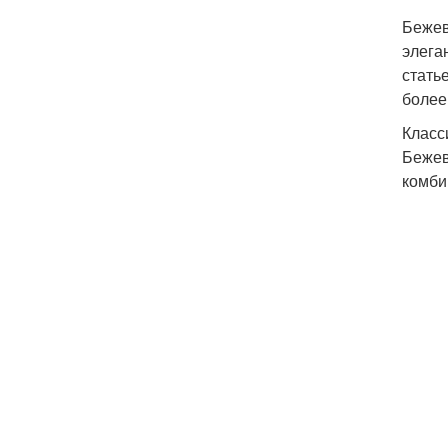
Бежев
элега
стать
более
Класс
Бежев
комби