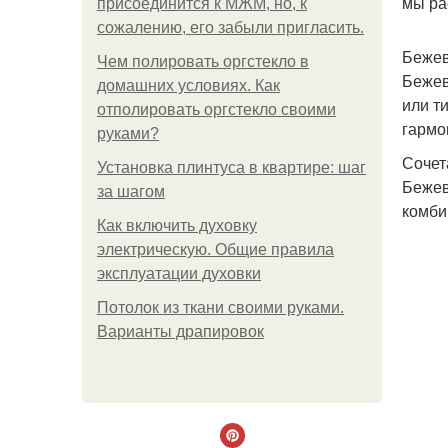
мы ра
присоединится к МЖМ, но, к
сожалению, его забыли пригласить.
Бежев
Чем полировать оргстекло в
Бежев
домашних условиях. Как
или т
отполировать оргстекло своими
гармо
руками?
Сочет
Установка плинтуса в квартире: шаг
Бежев
за шагом
комби
Как включить духовку
электрическую. Общие правила
эксплуатации духовки
Потолок из ткани своими руками.
Варианты драпировок