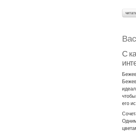
читат
Вас
С к
инт
Бежев
Бежев
идеал
чтобы
его и
Сочет
Одним
цвета