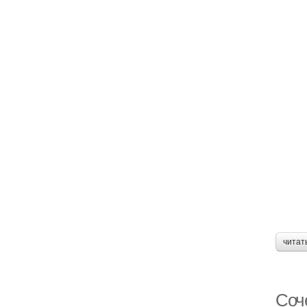
читат
Соче