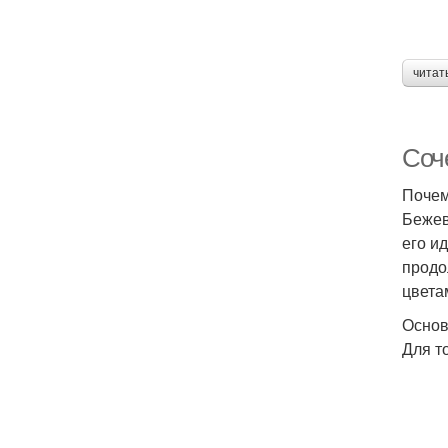
читат
Соч
Почем
Бежев
его и
продо
цвета
Основ
Для т