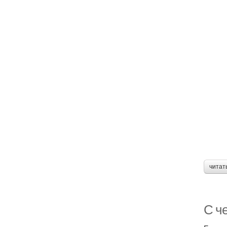
читат
С ч