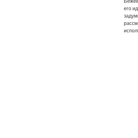
Бежев
его и
задум
рассм
испол