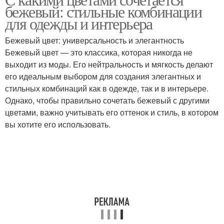
Мягкие оттенки
бежевый: стильные комбинации
деталями
для одежды и интерьера
Бежевый цвет: универсальность и элегантность
Бежевый цвет — это классика, которая никогда не
Бежевые оттенки
Оттенки в интерьере
выходит из моды. Его нейтральность и мягкость делают
его идеальным выбором для создания элегантных и
стильных комбинаций как в одежде, так и в интерьере.
Однако, чтобы правильно сочетать бежевый с другими
Насыщенные оттенки
Природные оттенки
цветами, важно учитывать его оттенок и стиль, в котором
вы хотите его использовать.
Нейтральный образ
Правильный оттенок
Оттенок в любой