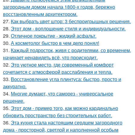
загородным домом начала 1800-х годов, бережно
восстановленным архитектором.
27.
Как выбрать цвет штор: 3 беспроигрышных решения.
28.
Этот дом - воплощение стиля и индивидуальности.
29.
Отличное покрытие - жидкий асфальт.
30.
А косметолог быстро в чем дело понял!
31.
Каждый подросток, живя с родителями, со временем,
начинает ненавидеть всё, что происходит.
32.
Это уютное место, где современный комфорт
сочетается с атмосферой расслабления и тепла.
33.
Восстановление угла плинтуса: быстро, просто и
аккуратно.
34.
Многие думают, что саморез - универсальное
решение.
35.
Этот дом - пример того, как можно кардинально
обновить пространство без строительных работ.
36.
Эта кухня стала настоящим сердцем загородного
дома - просторной, светлой и наполненной особым