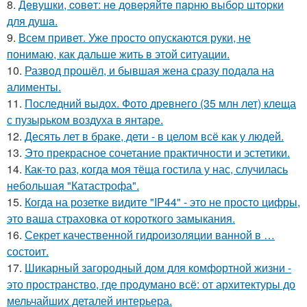
8.
Дeвушки, coвeт: нe дoвepяйтe пapню выбop штopки
для душa.
9.
Всем привет. Уже просто опускаются руки, не
понимаю, как дальше жить в этой ситуации.
10.
Развод прошёл, и бывшая жена сразу подала на
алименты.
11.
Последний выдох. Фото древнего (35 млн лет) клеща
с пузырьком воздуха в янтаре.
12.
Десять лет в браке, дети - в целом всё как у людей.
13.
Это прекрасное сочетание практичности и эстетики.
14.
Как-то раз, когда моя тёща гостила у нас, случилась
небольшая "Катастрофа".
15.
Когда на розетке видите "IP44" - это не просто цифры,
это ваша страховка от короткого замыкания.
16.
Секрет качественной гидроизоляции ванной в …
состоит.
17.
Шикарный загородный дом для комфортной жизни -
это пространство, где продумано всё: от архитектуры до
мельчайших деталей интерьера.