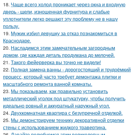
18.
Чаще всего холод проникает через окна и входную
дверь - щели, изношенная фурнитура и слабые
уплотнители легко решают эту проблему не в нашу
пользу.
19.
Мужик избил девушку за отказ познакомиться в
Краснодаре.
20.
Насладимся этим замечательным загородным
домом, где каждая деталь продумана до мелочей.
21.
Такого фейерверка вы точно не видели!
22.
Полная замена ванны - дорогостоящий и трудоёмкий
процесс, который часто требует демонтажа плитки и
масштабного ремонта ванной комнаты.
23.
Мы показываем, как правильно установить
металлический уголок под штукатурку, чтобы получить
идеально ровный и аккуратный наружный угол.
24.
Двухкомнатная квартира с безупречной отделкой.
25.
Мы демонстрируем технику декоративной отделки
стены с использованием жидкого травертина.
26.
Давайте полюбуемся этим великолепным