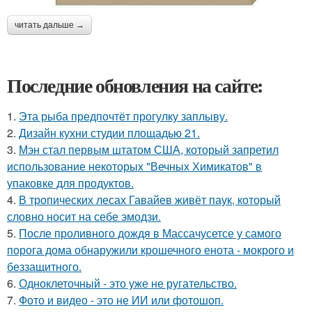
читать дальше →
Последние обновления на сайте:
1.
Эта рыба предпочтёт прогулку заплыву.
2.
Дизайн кухни студии площадью 21.
3.
Мэн стал первым штатом США, который запретил
использование некоторых "Вечных Химикатов" в
упаковке для продуктов.
4.
В тропических лесах Гавайев живёт паук, который
словно носит на себе эмодзи.
5.
После проливного дождя в Массачусетсе у самого
порога дома обнаружили крошечного енота - мокрого и
беззащитного.
6.
Одноклеточный - это уже не ругательство.
7.
Фото и видео - это не ИИ или фотошоп.