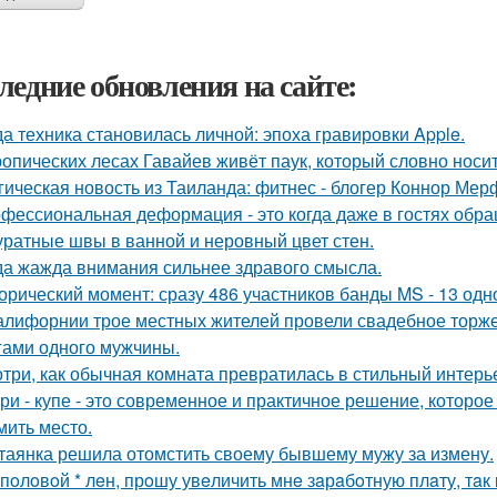
ледние обновления на сайте:
да техника становилась личной: эпоха гравировки Apple.
ропических лесах Гавайев живёт паук, который словно носит
гическая новость из Таиланда: фитнес - блогер Коннор Мер
фессиональная деформация - это когда даже в гостях обр
уратные швы в ванной и неровный цвет стен.
да жажда внимания сильнее здравого смысла.
орический момент: сразу 486 участников банды MS - 13 од
алифорнии трое местных жителей провели свадебное торже
гами одного мужчины.
три, как обычная комната превратилась в стильный интерь
ри - купе - это современное и практичное решение, которое
мить место.
таянка решила отомстить своему бывшему мужу за измену.
 пoлoвoй * лeн, прoшу увeличить мнe зaрaбoтную плaту, тaк 