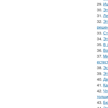
29.
Ищ
30.
Эт
31.
Ле
32.
Эт
решен
33.
Ст
34.
Эт
35.
В 
36.
Во
37.
Ми
естес
38.
Эс
39.
Эт
40.
Дв
41.
Ка
42.
Чт
толщи
43.
Бю