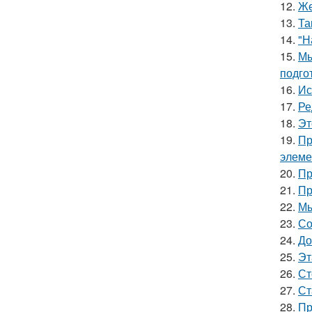
12.
Же
13.
Та
14.
"Н
15.
Мы
подго
16.
Ис
17.
Ре
18.
Эт
19.
Пр
элеме
20.
Пр
21.
Пр
22.
Мы
23.
Со
24.
До
25.
Эт
26.
Ст
27.
Ст
28.
Пр