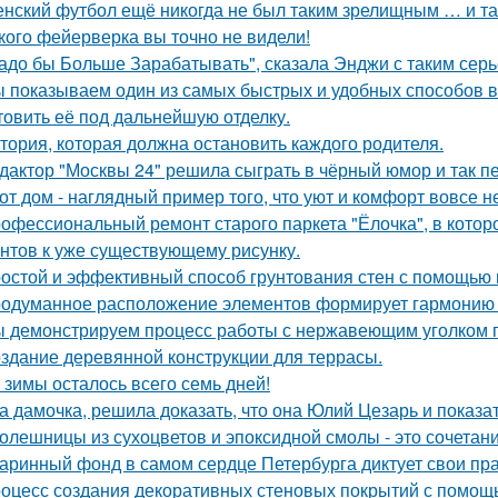
нский футбол ещё никогда не был таким зрелищным … и т
кого фейерверка вы точно не видели!
адо бы Больше Зарабатывать", сказала Энджи с таким серь
 показываем один из самых быстрых и удобных способов в
товить её под дальнейшую отделку.
тория, которая должна остановить каждого родителя.
дактор "Москвы 24" решила сыграть в чёрный юмор и так пе
от дом - наглядный пример того, что уют и комфорт вовсе н
офессиональный ремонт старого паркета "Ёлочка", в котор
нтов к уже существующему рисунку.
остой и эффективный способ грунтования стен с помощью 
одуманное расположение элементов формирует гармонию
 демонстрируем процесс работы с нержавеющим уголком п
здание деревянной конструкции для террасы.
 зимы осталось всего семь дней!
а дамочка, решила доказать, что она Юлий Цезарь и показат
олешницы из сухоцветов и эпоксидной смолы - это сочетан
аринный фонд в самом сердце Петербурга диктует свои пр
оцесс создания декоративных стеновых покрытий с помощ