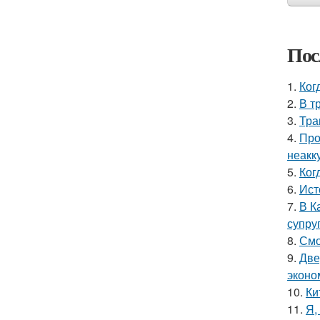
Пос
1.
Ког
2.
В т
3.
Тра
4.
Про
неакк
5.
Ког
6.
Ист
7.
В К
супру
8.
Смо
9.
Две
эконо
10.
Ки
11.
Я,