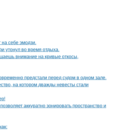
 на себе эмодзи.
фи утонул во время отдыха.
ащаешь внимание на кривые откосы,
новременно предстали перед судом в одном зале.
ство, на котором дважды невесты стали
ер!
 позволяет аккуратно зонировать пространство и
кaк: