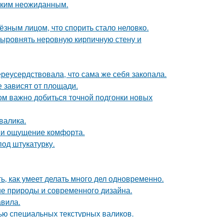
аким неожиданным.
ёзным лицом, что спорить стало неловко.
ыровнять неровную кирпичную стену и
реусердствовала, что сама же себя закопала.
е зависят от площади.
ом важно добиться точной подгонки новых
валика.
 и ощущение комфорта.
од штукатурку.
ь, как умеет делать много дел одновременно.
ие природы и современного дизайна.
авила.
ью специальных текстурных валиков.