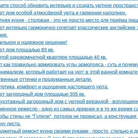
ете способ обновить интерьер и создать уютное пространс
от дом особой атмосферой уюта и гармонии наполнен.
тняя кухня - столовая - это не просто место для приёма пи
от интерьер гармонично сочетает классические английски
ия.
ильное и надежное решение!
от дом площадью 83 кв.
этой однокомнатной квартире площадью 40 кв.
т как правильно армировать углы армопояса - суть и почему
нимализм, который работает на уют: в этой ванной комнате 
твенные оттенки и продуманные детали.
тетика, комфорт и ощущение настоящего уюта.
от загородный дом площадью 305 кв.
ухэтажный загородный дом с уютной верандой - воплощение
менное ремесло - одно из самых древних и в то же время 
обы стены не "Гуляли", потолок не провисал, а конструкци
ну листа.
джетный ремонт кухни своими руками - просто, стильно и д