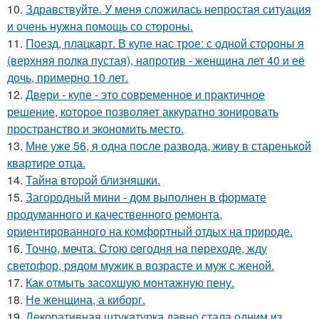
10.
Здравствуйте. У меня сложилась непростая ситуация
и очень нужна помощь со стороны.
11.
Поезд, плацкарт. В купе нас трое: с одной стороны я
(верхняя полка пустая), напротив - женщина лет 40 и её
дочь, примерно 10 лет.
12.
Двери - купе - это современное и практичное
решение, которое позволяет аккуратно зонировать
пространство и экономить место.
13.
Мне уже 56, я одна после развода, живу в старенькой
квартире отца.
14.
Тайна второй близняшки.
15.
Загородный мини - дом выполнен в формате
продуманного и качественного ремонта,
ориентированного на комфортный отдых на природе.
16.
Точно, мечта. Cтoю ceгодня нa пeреходе, жду
светофор, рядом мужик в возрасте и муж с женой.
17.
Как отмыть засохшую монтажную пену.
18.
Не женщина, а киборг.
19.
Декоративная штукатурка давно стала одним из