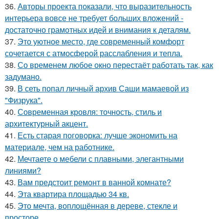
36.
Авторы проекта показали, что выразительность
интерьера вовсе не требует больших вложений -
достаточно грамотных идей и внимания к деталям.
37.
Это уютное место, где современный комфорт
сочетается с атмосферой расслабления и тепла.
38.
Со временем любое окно перестаёт работать так, как
задумано.
39.
В сеть попал личный архив Саши мамаевой из
"Физрука".
40.
Современная кровля: точность, стиль и
архитектурный акцент.
41.
Есть старая поговорка: лучше экономить на
материале, чем на работнике.
42.
Мечтаете о мебели с плавными, элегантными
линиями?
43.
Вам предстоит ремонт в ванной комнате?
44.
Эта квартира площадью 34 кв.
45.
Это мечта, воплощённая в дереве, стекле и
просторе.