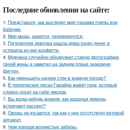
Последние обновления на сайте:
1.
Представьте, как выглядит мир глазами пчелы или
бабочки.
2.
Мир моды, кажется, перевернулся.
3.
Пятилетняя девочка нашла дома пачку денег и
устроила из них конфетти.
4.
Мужчина случайно обнаружил старую фотографию
своей жены и заметил на заднем плане знакомую
фигуру.
5.
Как уменьшить нагрев стен в жаркую погоду?
6.
В тропических лесах Гавайев живёт паук, который
словно носит на себе эмодзи.
7.
Вы когда-нибудь видели, как кошачьи лемуры
встречают рассвет?
8.
Оводы не кусаются, так как у них отсутствует ротовой
аппарат.
9.
Чем хороши волнистые заборы.