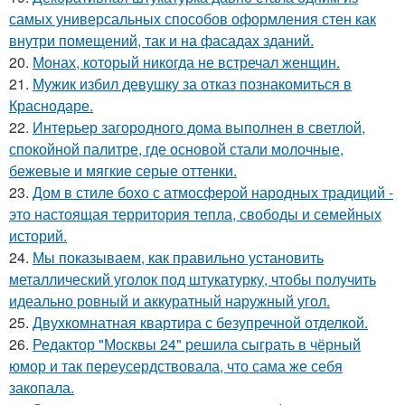
самых универсальных способов оформления стен как
внутри помещений, так и на фасадах зданий.
20.
Монах, который никогда не встречал женщин.
21.
Мужик избил девушку за отказ познакомиться в
Краснодаре.
22.
Интерьер загородного дома выполнен в светлой,
спокойной палитре, где основой стали молочные,
бежевые и мягкие серые оттенки.
23.
Дом в стиле бохо с атмосферой народных традиций -
это настоящая территория тепла, свободы и семейных
историй.
24.
Мы показываем, как правильно установить
металлический уголок под штукатурку, чтобы получить
идеально ровный и аккуратный наружный угол.
25.
Двухкомнатная квартира с безупречной отделкой.
26.
Редактор "Москвы 24" решила сыграть в чёрный
юмор и так переусердствовала, что сама же себя
закопала.