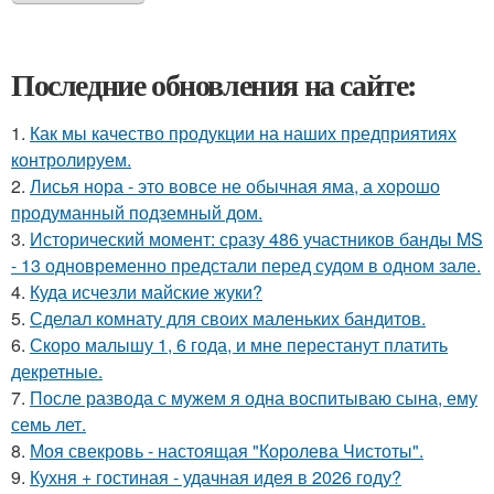
Последние обновления на сайте:
1.
Как мы качество продукции на наших предприятиях
контролируем.
2.
Лисья нора - это вовсе не обычная яма, а хорошо
продуманный подземный дом.
3.
Исторический момент: сразу 486 участников банды MS
- 13 одновременно предстали перед судом в одном зале.
4.
Куда исчезли майские жуки?
5.
Сделал комнату для своих маленьких бандитов.
6.
Скоро малышу 1, 6 года, и мне перестанут платить
декретные.
7.
После развода с мужем я одна воспитываю сына, ему
семь лет.
8.
Моя свекровь - настоящая "Королева Чистоты".
9.
Кухня + гостиная - удачная идея в 2026 году?