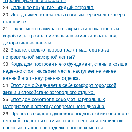
"Провинциальный Шаблон"?
29.
Отличное покрытие - жидкий асфальт.
30.
Иногда именно текстиль главным героем интерьера
становится.
31.
Трубы можно аккуратно закрыть гипсокартонным
коробом, встроить в мебель или замаскировать под
декоративные панели.
32.
Знаете, сколько нервов тратят мастера из-за
неправильной малярной ленты?
33.
Когда дом построен и его фундамент, стены и крыша
надежно стоят на своем месте, наступает не менее
важный этап - внутренняя отделка.
34.
Этот дом объединяет в себе комфорт городской
жизни и спокойствие загородного отдыха.
35.
Этот дом сочетает в себе уют натуральных
материалов и эстетику современного дизайна.
36.
Процесс создания душевого поддона, облицованного
плиткой - одного из самых ответственных и технически
сложных этапов при отделке ванной комнаты.