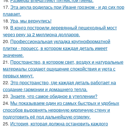
16.
Размеры впечатляют пятнистой гиены.
17.
Эта акула родилась при Иване грозном - и до сих пор
плавает.
18.
Ура, мы вернулись!
19.
В конго построили деревянный пешеходный мост
через реку за 2 миллиона долларов.
20.
Профессиональная укладка крупноформатной
плитки - процесс, в котором каждая деталь имеет
значение.
21.
Пространство, в котором свет, воздух и натуральные
материалы создают ощущение спокойствия и уюта с
первых минут.
22.
Это пространство, где каждая деталь работает на
создание гармонии и домашнего тепла.
23.
Знаете, что самое обидное в утеплении?
24.
Мы показываем один из самых быстрых и удобных
способов выровнять неровную кирпичную стену и
подготовить её под дальнейшую отделку.
25.
История, которая должна остановить каждого