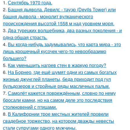
1.
Сентябрь 1970 года.
2.
Башня дьявола. Девилс - тауэр (Devils Tower) или
башня дьявола - монолит вулканического
происхождения высотой 1558 м над уровнем моря.
3.
Два турецких волшебника, два разных поколения - и
одна общая страсть.
4.
Вы когда-нибудь задумывались, что карта мира - это
лишь крошечный кусочек чего-то невообразимо
большего?
5.
Как уменьшить нагрев стен в жаркую погоду?
6.
На Борнео, где ещё шумят одни из самых богатых
жизнью джунглей планеты, беда приходит под гул
бульдозеров и стройные ряды масличных пальм.
7.
Самолёт кажется повреждённым, словно по нему
бросали камни, но на самом деле это последствия
столкновений с птицами.
8.
В Калифорнии трое местных жителей провели
свадебное торжество, на котором дважды невесты
стали супругами одного мужчины.