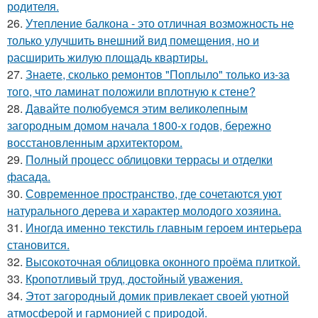
родителя.
26.
Утепление балкона - это отличная возможность не
только улучшить внешний вид помещения, но и
расширить жилую площадь квартиры.
27.
Знаете, сколько ремонтов "Поплыло" только из-за
того, что ламинат положили вплотную к стене?
28.
Давайте полюбуемся этим великолепным
загородным домом начала 1800-х годов, бережно
восстановленным архитектором.
29.
Полный процесс облицовки террасы и отделки
фасада.
30.
Современное пространство, где сочетаются уют
натурального дерева и характер молодого хозяина.
31.
Иногда именно текстиль главным героем интерьера
становится.
32.
Высокоточная облицовка оконного проёма плиткой.
33.
Кропотливый труд, достойный уважения.
34.
Этот загородный домик привлекает своей уютной
атмосферой и гармонией с природой.