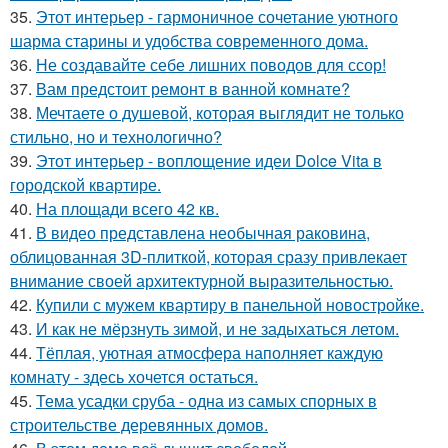
35.
Этот интерьер - гармоничное сочетание уютного
шарма старины и удобства современного дома.
36.
Не создавайте себе лишних поводов для ссор!
37.
Вам предстоит ремонт в ванной комнате?
38.
Мечтаете о душевой, которая выглядит не только
стильно, но и технологично?
39.
Этот интерьер - воплощение идеи Dolce Vita в
городской квартире.
40.
На площади всего 42 кв.
41.
В видео представлена необычная раковина,
облицованная 3D-плиткой, которая сразу привлекает
внимание своей архитектурной выразительностью.
42.
Купили с мужем квартиру в панельной новостройке.
43.
И как не мёрзнуть зимой, и не задыхаться летом.
44.
Тёплая, уютная атмосфера наполняет каждую
комнату - здесь хочется остаться.
45.
Тема усадки сруба - одна из самых спорных в
строительстве деревянных домов.