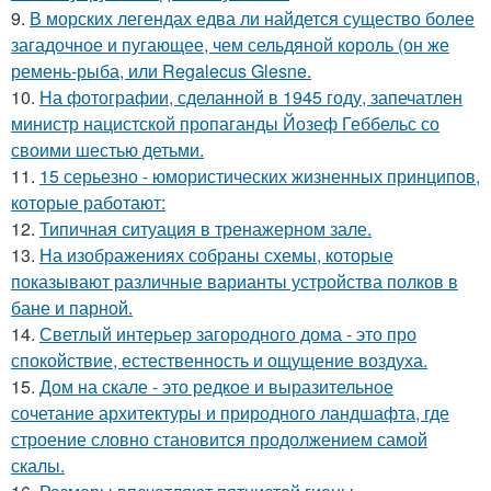
9.
В морских легендах едва ли найдется существо более
загадочное и пугающее, чем сельдяной король (он же
ремень-рыба, или Regalecus Glesne.
10.
На фотографии, сделанной в 1945 году, запечатлен
министр нацистской пропаганды Йозеф Геббельс со
своими шестью детьми.
11.
15 серьезно - юмористических жизненных принципов,
которые работают:
12.
Типичная ситуация в тренажерном зале.
13.
На изображениях собраны схемы, которые
показывают различные варианты устройства полков в
бане и парной.
14.
Светлый интерьер загородного дома - это про
спокойствие, естественность и ощущение воздуха.
15.
Дом на скале - это редкое и выразительное
сочетание архитектуры и природного ландшафта, где
строение словно становится продолжением самой
скалы.