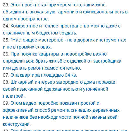
33.
Этот проект стал примером того, как можно
объединить визуальную гармонию и функциональность в
одном пространстве.
34.
Комфортное и тёплое пространство можно даже с
ограниченным бюджетом создать.
35.
"Настоящее мастерство - не в дорогих инструментах
и не в громких словах.
36.
При покупке квартиры в новостройке важно
определиться: брать жильё с отделкой от застройщика
или делать ремонт самостоятельно.
37.
Эта квартира площадью 34 кв.
38.
Шикарный интерьер загородного дома поражает
своей изысканной сдержанностью и утончённой
палитрой.
39.
Этом видео подробно показан простой и
эффективный способ ремонта сгнивших деревянных
наличников без необходимости полной замены всей
конструкции.
40.
Это бережное слияние истории и современности, где