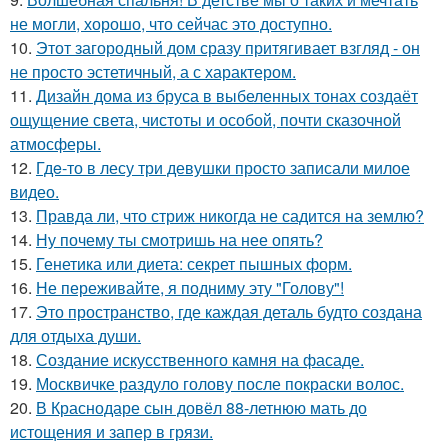
не могли, хорошо, что сейчас это доступно.
10.
Этот загородный дом сразу притягивает взгляд - он
не просто эстетичный, а с характером.
11.
Дизайн дома из бруса в выбеленных тонах создаёт
ощущение света, чистоты и особой, почти сказочной
атмосферы.
12.
Гдe-то в лесу три девушки просто записали милое
видео.
13.
Правда ли, что стриж никогда не садится на землю?
14.
Ну почему ты смотришь на нее опять?
15.
Генетика или диета: секрет пышных форм.
16.
Не переживайте, я подниму эту "Голову"!
17.
Это пространство, где каждая деталь будто создана
для отдыха души.
18.
Создание искусственного камня на фасаде.
19.
Москвичке раздуло голову после покраски волос.
20.
В Краснодаре сын довёл 88-летнюю мать до
истощения и запер в грязи.