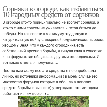
Сорняки в огороде, как избавиться.
10 народных средств от сорняков
В огороде кто-то принципиально не трогает сорняки, а
кто-то с ними совсем не уживается и готов биться до
победы. Но как свести к минимуму эту долгую и
изнурительную войну с мокрицей, одуванчиком, пыреем,
хвощом? Зная, что у каждого огородника есть
собственный арсенал борьбы, я кинула клич в соцсетях
и на форумах где общаюсь с другими огородниками. И
вот какие ответы я получила….
Честно вам скажу все эти средства я не опробовала
лично, но источники информации ( в моем случае это
множество форумов которые я обошла в поисках
средств борьбы с вьюнком) утверждают что методики
работают и я им верю ;-) ….