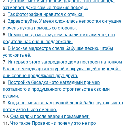
2.
Детский смех и искренняя радость - вот что иногда
затмевает даже самые громкие победы.
3.
Так фотография нравится с отдыха.
4.
Здравствуйте. У меня сложилась непростая ситуация
и очень нужна помощь со стороны.
5.
Помню, когда мы с мужем начали жить вместе, его
родители нас очень поддержали.
6.
В Москве медсестра спела бабушке песню, чтобы
успокоить её.
7.
Интерьер этого загородного дома построен на тонком
балансе между архитектурой и окружающей природой -
они словно продолжают друг друга.
8.
Постройка беседки - это наглядный пример
поэтапного и продуманного строительства своими
руками.
9.
Когда посмеялся над шуткой левой бабы, ну так, чисто
потому что было смешно.
10.
Она кадры после аварии показывает.
11.
Что такое Прованс - и почему это не про