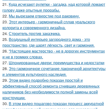
21.
Куда исчезают рулетки - загадка, над которой ломают
голову даже опытные прорабы.
22.
Мы вырезаем отверстие под раковину.
23.
Этот интерьер - гармоничный сплав уральского
колорита и современного дизайна.
24.
Строитель против заказчика.
25.
Воздушный интерьер загородного дома - это
пространство, где царят лёгкость, свет и гармония.
26.
"Настоящее мастерство - не в дорогих инструментах
и не в громких словах.
27.
Шпонированные двери: преимущества и недостатки
28.
Это гармоничное сочетание лаконичной архитектуры
и элементов культурного наследия.
29.
Этом видео подробно показан простой и
эффективный способ ремонта сгнивших деревянных
наличников без необходимости полной замены всей
конструкции.
30.
В этом видео пошагово показан процесс аккуратной