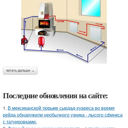
читать дальше →
Последние обновления на сайте:
1.
В мексиканской тюрьме сьюдад-хуареса во время
рейда обнаружили необычного узника - лысого сфинкса
с татуировками.