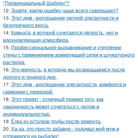
"Провинциальный Шаблон"?
12.
Знаете, какую ошибку чаще всего совершают?
13.
Этот дом - воплощение уютной элегантности и
безупречного вкуса.
14.
Комната, в которой сочетаются лёгкость, уют и
вдохновляющая атмосфера.
15.
Профессиональное выравнивание и утепление
стены с применением армирующей сетки и штукатурного
раствора.
16.
Это крепость, в которую мы возвращаемся после
долгого и трудного дня.
17.
Этот дом - воплощение элегантности, комфорта и
гармонии с природой.
18.
Этот проект - отличный пример того, как
лаконичность может сочетаться с уютом и
индивидуальностью.
19.
Ёлка из остатков трубы после ремонта.
20.
Ха-ха, это просто забавно - подумал мой муж и
отправился на рыбалку!