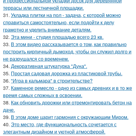
и профессиональной укладки досок для деревянной
террасы или лестничной площадки.
31.
Укладка плитки на пол - задача, с которой можно
справиться самостоятельно, если подойти к делу
грамотно и уделить внимание деталям.
32.
Эта мини - студия площадью всего 23 кв.
33.
В этом видео рассказывается о том, как правильно
построить кирпичный дымоход, чтобы он служил долго и
не разрушался со временем.
34.
Декоративная штукатурка "Дуна".
35.
Простая садовая дорожка из пластиковой трубы.
36.
"Игра в кальмара" в строительстве?
37.
Каменное ремесло - одно из самых древних и в то же
время самых сложных в освоении.
38.
Как обновить дорожки или отремонтировать бетон на
даче.
39.
В этом доме царит гармония с окружающим Миром.
40.
Это место, где функциональность сочетается с
элегантным дизайном и уютной атмосферой.