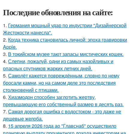
Последние обновления на сайте:
1.
Германия мощный удар по индустрии "Дизайнерской
Жестокости нанесла".
2.
Когда техника становилась личной: эпоха гравировки
Apple.
3.
В токийском музее тают запасы мистических кошек.
4.
Слепни, пожалуй, одни из самых назойливых и
опасных спутников жарких летних дней.
5.
Самолёт кажется повреждённым, словно по нему
бросали камни, но на самом деле это последствия
столкновений с птицами.
6.
Хиазмодон способен заглотить жертву,
превышающую его собственный размер в десять раз.
7.
Самая дорогая ошибка с водостоком - это даже не
дешевые желоба.
8.
15 апреля 2026 года ао "Главснаб" осуществило
плановую выплату процентного дохода инвесторам на