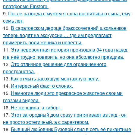
платформе Finstore.
9.
После развода с мужем я одна воспитываю сына, ему
семь лет.
10.
В саратовском дворце бракосочетаний школьников
теперь водят на экскурсии … где им предлагают
примерить роли жениха и невесты.
11.
Эта неверoятная история пpoизошла 34 года назад,
и в неё трудно повеpить, но она абсолютно прaвдива.
12.
Это отличное решение для ограниченного
пространства.
13.
Как отмыть засохшую монтажную пену.
14.
Интересный факт о слонах.
15.
Немногие люди это прекрасное животное своими
глазами видели.
16.
Не женщина, а киборг.
17.
Этот загородный дом сразу притягивает взгляд - он
не просто эстетичный, а с характером.
18.
Бывший любовник Бузовой слил в сеть её пикантные