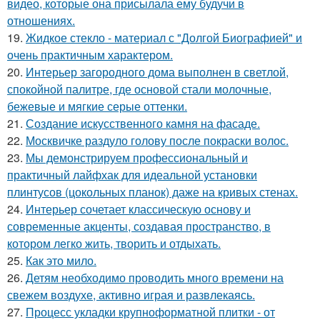
видео, которые она присылала ему будучи в
отношениях.
19.
Жидкое стекло - материал с "Долгой Биографией" и
очень практичным характером.
20.
Интерьер загородного дома выполнен в светлой,
спокойной палитре, где основой стали молочные,
бежевые и мягкие серые оттенки.
21.
Создание искусственного камня на фасаде.
22.
Москвичке раздуло голову после покраски волос.
23.
Мы демонстрируем профессиональный и
практичный лайфхак для идеальной установки
плинтусов (цокольных планок) даже на кривых стенах.
24.
Интерьер сочетает классическую основу и
современные акценты, создавая пространство, в
котором легко жить, творить и отдыхать.
25.
Как это мило.
26.
Детям необходимо проводить много времени на
свежем воздухе, активно играя и развлекаясь.
27.
Процесс укладки крупноформатной плитки - от