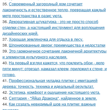
35.
Современный загородный дом сочетает
лаконичность и естественное тепло, превращая каждый
метр пространства в оазис уюта.
36.
Декоративная штукатурка - это не просто способ
отделки стен, а настоящий инструмент для воплощения
дизайнерских идей.
37.
Хорошая земляночка для отдыха в лесу.
38.
Шпонированные двери: преимущества и недостатки
39.
Это гармоничное сочетание лаконичной архитектуры
и элементов культурного наследия.
40.
На первый взгляд кажется, что поклеить обои - дело
пяти минут: отрезал, намазал клеем, приложил к стене, и
готово.
41.
Профессиональная укладка плитки с имитацией
дерева: точность, техника и идеальный результат.
42.
Эстетика, комфорт и ощущение настоящего уюта.
43.
Септария - "Яйцо Дракона", найденное в земле.
44.
Как создать невидимый шов на плитке: важные
тонкости.