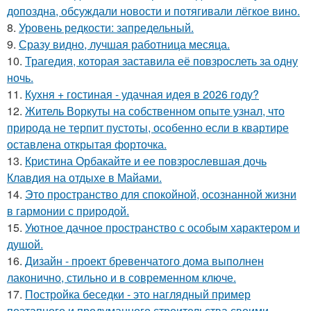
допоздна, обсуждали новости и потягивали лёгкое вино.
8.
Уровень редкости: запредельный.
9.
Сразу видно, лучшая работница месяца.
10.
Трагедия, которая заставила её повзрослеть за одну
ночь.
11.
Кухня + гостиная - удачная идея в 2026 году?
12.
Житель Воркуты на собственном опыте узнал, что
природа не терпит пустоты, особенно если в квартире
оставлена открытая форточка.
13.
Кристина Орбакайте и ее повзрослевшая дочь
Клавдия на отдыхе в Майами.
14.
Это пространство для спокойной, осознанной жизни
в гармонии с природой.
15.
Уютное дачное пространство с особым характером и
душой.
16.
Дизайн - проект бревенчатого дома выполнен
лаконично, стильно и в современном ключе.
17.
Постройка беседки - это наглядный пример
поэтапного и продуманного строительства своими