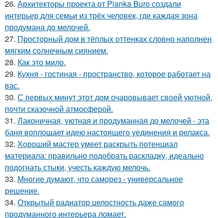
26.
Архитекторы проекта от Planka Buro создали
интерьер для семьи из трёх человек, где каждая зона
продумана до мелочей.
27.
Просторный дом в тёплых оттенках словно наполнен
мягким солнечным сиянием.
28.
Как это мило.
29.
Кухня - гостиная - пространство, которое работает на
вас.
30.
С первых минут этот дом очаровывает своей уютной,
почти сказочной атмосферой.
31.
Лаконичная, уютная и продуманная до мелочей - эта
баня воплощает идею настоящего уединения и релакса.
32.
Хороший мастер умеет раскрыть потенциал
материала: правильно подобрать раскладку, идеально
подогнать стыки, учесть каждую мелочь.
33.
Многие думают, что саморез - универсальное
решение.
34.
Открытый радиатор целостность даже самого
продуманного интерьера ломает.