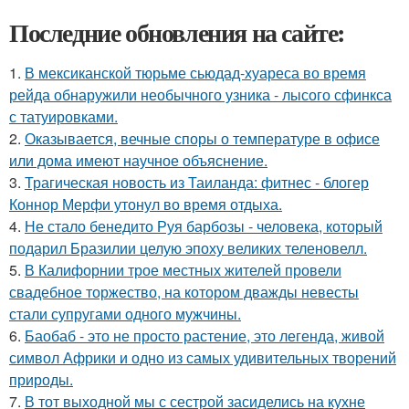
Последние обновления на сайте:
1.
В мексиканской тюрьме сьюдад-хуареса во время
рейда обнаружили необычного узника - лысого сфинкса
с татуировками.
2.
Оказывается, вечные споры о температуре в офисе
или дома имеют научное объяснение.
3.
Трагическая новость из Таиланда: фитнес - блогер
Коннор Мерфи утонул во время отдыха.
4.
Не стало бенедито Руя барбозы - человека, который
подарил Бразилии целую эпоху великих теленовелл.
5.
В Калифорнии трое местных жителей провели
свадебное торжество, на котором дважды невесты
стали супругами одного мужчины.
6.
Баобаб - это не просто растение, это легенда, живой
символ Африки и одно из самых удивительных творений
природы.
7.
В тот выходной мы с сестрой засиделись на кухне