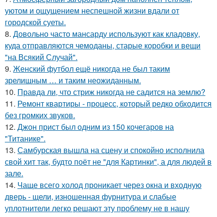
уютом и ощущением неспешной жизни вдали от
городской суеты.
8.
Довольно часто мансарду используют как кладовку,
куда отправляются чемоданы, старые коробки и вещи
"на Всякий Случай".
9.
Женский футбол ещё никогда не был таким
зрелищным … и таким неожиданным.
10.
Правда ли, что стриж никогда не садится на землю?
11.
Ремонт квартиры - процесс, который редко обходится
без громких звуков.
12.
Джон прист был одним из 150 кочегаров на
"Титанике".
13.
Самбурская вышла на сцену и спокойно исполнила
свой хит так, будто поёт не "для Картинки", а для людей в
зале.
14.
Чаще всего холод проникает через окна и входную
дверь - щели, изношенная фурнитура и слабые
уплотнители легко решают эту проблему не в нашу