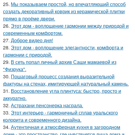
25.
Мы показываем простой, но впечатляющий способ
создать декоративный коврик из керамической плитки
прямо в проёме двери.
26.
Этот дом - воплощение гармонии между природой и
современным комфортом.
27.
Доброе видео дня!
28.
Этот дом - воплощение элегантности, комфорта и
гармонии с природой.
29.
В сеть попал личный архив Саши мамаевой из
"Физрука".
30.
Пошаговый процесс создания выразительной
фактуры на стенах, имитирующей натуральный камень.
31.
Восстановление угла плинтуса: быстро, просто и
аккуратно.
32.
Астрахани пенсонерка насрала.
33.
Этот интерьер - гармоничный сплав уральского
колорита и современного дизайна.
34.
Аутентичная и атмосферная кухня в загородном
доме - это пространство, где чувствуется душа дома и