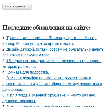
читать дальше →
Последние обновления на сайте:
1.
Трагическая новость из Таиланда: фитнес - блогер
Коннор Мерфи утонул во время отдыха.
2.
Дизайн детской. Кстати, совсем не обязательно делать
всё ярким и режущим глаз.
3.
15 серьезно - юмористических жизненных принципов,
которые работают:
4.
Комната для подростка.
5.
В 1960-х дельфин по имени питер участвовал в
проекте Nasa по изучению общения между человеком и
дельфином.
6.
Жил я тогда в обычной хрущёвке, и как-то раз нас
одолели тараканы.
7.
Атмосферный загородный дом наполнен теплом,