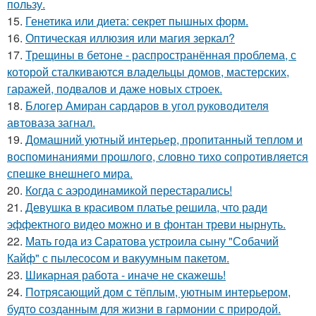
пользу.
15.
Генетика или диета: секрет пышных форм.
16.
Оптическая иллюзия или магия зеркал?
17.
Трещины в бетоне - распространённая проблема, с
которой сталкиваются владельцы домов, мастерских,
гаражей, подвалов и даже новых строек.
18.
Блогер Амиран сардаров в угол руководителя
автоваза загнал.
19.
Домашний уютный интерьер, пропитанный теплом и
воспоминаниями прошлого, словно тихо сопротивляется
спешке внешнего мира.
20.
Когда с аэродинамикой перестарались!
21.
Девушка в красивом платье решила, что ради
эффектного видео можно и в фонтан треви нырнуть.
22.
Мать года из Саратова устроила сыну "Собачий
Кайф" с пылесосом и вакуумным пакетом.
23.
Шикарная работа - иначе не скажешь!
24.
Потрясающий дом с тёплым, уютным интерьером,
будто созданным для жизни в гармонии с природой.