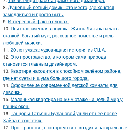
7.
Так выглядит работа грамотного дизайнера.
8.
Душевный летний домик - это место, где хочется
замедлиться и просто быть.
9.
Интересный факт о слонах.
10.
Психологическая ловушка. Жизнь Лизы казалась
сказкой: богатый муж, роскошное поместье и роль
любящей мачехи.
11.
20 лет ужаса: чудовищная история из США.
12.
Это пространство, в котором сама природа
становится главным дизайнером.
13.
Квартира находится в спокойном зелёном районе,
где нет суеты и шума большого города.
14.
Оформление современной детской комнаты для
девочки.
15.
Маленькая квартира на 50-м этаже - и целый мир у
ваших окон.
16.
Танцоры Татьяны Булановой ушли от неё после
Хайпа в соцсетях.
17.
Пространство, в котором свет, воздух и натуральные