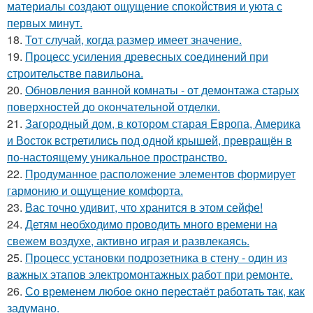
материалы создают ощущение спокойствия и уюта с
первых минут.
18.
Тот случай, когда размер имеет значение.
19.
Процесс усиления древесных соединений при
строительстве павильона.
20.
Обновления ванной комнаты - от демонтажа старых
поверхностей до окончательной отделки.
21.
Загородный дом, в котором старая Европа, Америка
и Восток встретились под одной крышей, превращён в
по-настоящему уникальное пространство.
22.
Продуманное расположение элементов формирует
гармонию и ощущение комфорта.
23.
Вас точно удивит, что хранится в этом сейфе!
24.
Детям необходимо проводить много времени на
свежем воздухе, активно играя и развлекаясь.
25.
Процесс установки подрозетника в стену - один из
важных этапов электромонтажных работ при ремонте.
26.
Со временем любое окно перестаёт работать так, как
задумано.