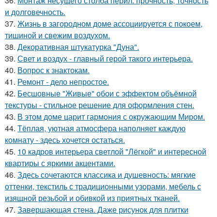
36.
Монтаж несущего столба перил: прочность, точность
и долговечность.
37.
Жизнь в загородном доме ассоциируется с покоем,
тишиной и свежим воздухом.
38.
Декоративная штукатурка "Дуна".
39.
Свет и воздух - главный герой такого интерьера.
40.
Вопрос к знактокам.
41.
Ремонт - дело непростое.
42.
Бесшовные "Живые" обои с эффектом объёмной
текстуры - стильное решение для оформления стен.
43.
В этом доме царит гармония с окружающим Миром.
44.
Тёплая, уютная атмосфера наполняет каждую
комнату - здесь хочется остаться.
45.
10 кадров интерьера светлой "Лёгкой" и интересной
квартиры с яркими акцентами.
46.
Здесь сочетаются классика и душевность: мягкие
оттенки, текстиль с традиционными узорами, мебель с
изящной резьбой и обивкой из приятных тканей.
47.
Завершающая стена. Даже рисунок для плитки