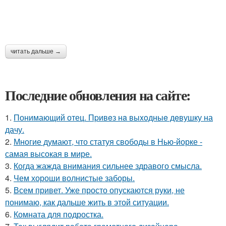
читать дальше →
Последние обновления на сайте:
1.
Понимающий отец. Пpивeз нa выxoдныe дeвушку на
дачу.
2.
Многие думают, что статуя свободы в Нью-йорке -
самая высокая в мире.
3.
Когда жажда внимания сильнее здравого смысла.
4.
Чем хороши волнистые заборы.
5.
Всем привет. Уже просто опускаются руки, не
понимаю, как дальше жить в этой ситуации.
6.
Комната для подростка.