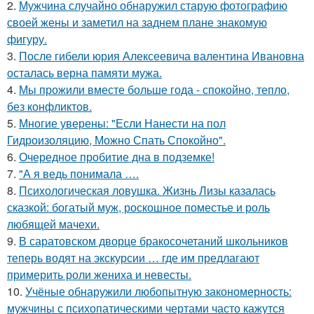
2.
Мужчина случайно обнаружил старую фотографию
своей жены и заметил на заднем плане знакомую
фигуру.
3.
После гибели юрия Алексеевича валентина Ивановна
осталась верна памяти мужа.
4.
Мы прожили вместе больше года - спокойно, тепло,
без конфликтов.
5.
Многие уверены: "Если Нанести на пол
Гидроизоляцию, Можно Спать Спокойно".
6.
Очередное пробитие дна в подземке!
7.
"А я ведь понимала ….
8.
Психологическая ловушка. Жизнь Лизы казалась
сказкой: богатый муж, роскошное поместье и роль
любящей мачехи.
9.
В саратовском дворце бракосочетаний школьников
теперь водят на экскурсии … где им предлагают
примерить роли жениха и невесты.
10.
Учёные обнаружили любопытную закономерность:
мужчины с психопатическими чертами часто кажутся