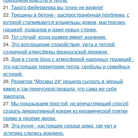
21.
Такого фейерверка вы точно не видели!
22.
Трещины в бетоне - распространённая проблема, с
которой сталкиваются владельцы домов, мастерских,
гаражей, подвалов и даже новых строек.
23.
Тот случай, когда размер имеет значение.
24.
Это воплощение спокойствия, уюта и теплой,
солнечной атмосферы французской деревни.
25.
Дом в стиле бохо с атмосферой народных традиций -
это настоящая территория тепла, свободы и семейных
историй.
26.
Редактор "Москвы 24" решила сыграть в чёрный
юмор и так переусердствовала, что сама же себя
закопала.
27.
Мы показываем простой, но впечатляющий способ
создать декоративный коврик из керамической плитки
прямо в проёме двери.
28.
Эта кухня - настоящее сердце дома, где уют и
эстетика слились воедино.