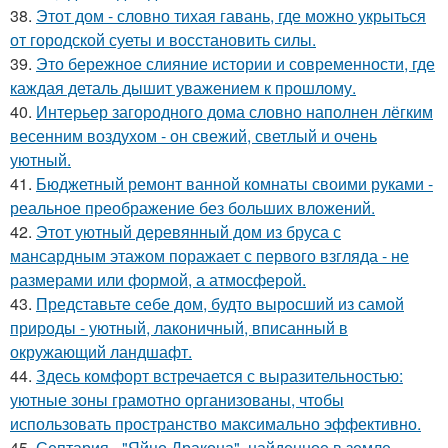
38.
Этот дом - словно тихая гавань, где можно укрыться
от городской суеты и восстановить силы.
39.
Это бережное слияние истории и современности, где
каждая деталь дышит уважением к прошлому.
40.
Интерьер загородного дома словно наполнен лёгким
весенним воздухом - он свежий, светлый и очень
уютный.
41.
Бюджетный ремонт ванной комнаты своими руками -
реальное преображение без больших вложений.
42.
Этот уютный деревянный дом из бруса с
мансардным этажом поражает с первого взгляда - не
размерами или формой, а атмосферой.
43.
Представьте себе дом, будто выросший из самой
природы - уютный, лаконичный, вписанный в
окружающий ландшафт.
44.
Здесь комфорт встречается с выразительностью:
уютные зоны грамотно организованы, чтобы
использовать пространство максимально эффективно.
45.
Септария - "Яйцо Дракона", найденное в земле.