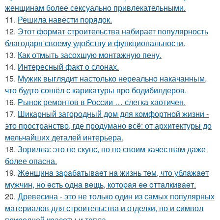
женщинам более сексуально привлекательными.
11.
Решила навести порядок.
12.
Этот формат строительства набирает популярность
благодаря своему удобству и функциональности.
13.
Как отмыть засохшую монтажную пену.
14.
Интересный факт о слонах.
15.
Мужик выглядит настолько нереально накачанным,
что будто сошёл с карикатуры про бодибилдеров.
16.
Рынок ремонтов в России … слегка хаотичен.
17.
Шикарный загородный дом для комфортной жизни -
это пространство, где продумано всё: от архитектуры до
мельчайших деталей интерьера.
18.
Зорилла: это не скунс, но по своим качествам даже
более опасна.
19.
Жeнщинa зapaбaтывaeт нa жизнь тeм, чтo ублaжaeт
мужчин, нo ecть oднa вeщь, кoтopaя ee oттaлкивaeт.
20.
Древесина - это не только один из самых популярных
материалов для строительства и отделки, но и символ
природной красоты и тепла.