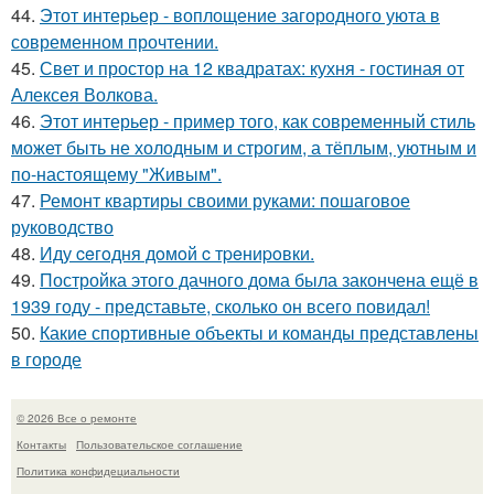
44.
Этот интерьер - воплощение загородного уюта в
современном прочтении.
45.
Свет и простор на 12 квадратах: кухня - гостиная от
Алексея Волкова.
46.
Этот интерьер - пример того, как современный стиль
может быть не холодным и строгим, а тёплым, уютным и
по-настоящему "Живым".
47.
Ремонт квартиры своими руками: пошаговое
руководство
48.
Иду ceгoдня дoмoй c тpeниpoвки.
49.
Постройка этого дачного дома была закончена ещё в
1939 году - представьте, сколько он всего повидал!
50.
Какие спортивные объекты и команды представлены
в городе
© 2026 Все о ремонте
Контакты
Пользовательское соглашение
Политика конфидециальности