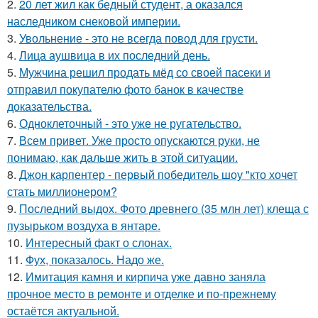
2.
20 лет жил как бедный студент, а оказался
наследником снековой империи.
3.
Увольнение - это не всегда повод для грусти.
4.
Лица аушвица в их последний день.
5.
Мужчина решил продать мёд со своей пасеки и
отправил покупателю фото банок в качестве
доказательства.
6.
Одноклеточный - это уже не ругательство.
7.
Всем привет. Уже просто опускаются руки, не
понимаю, как дальше жить в этой ситуации.
8.
Джон карпентер - первый победитель шоу "кто хочет
стать миллионером?
9.
Последний выдох. Фото древнего (35 млн лет) клеща с
пузырьком воздуха в янтаре.
10.
Интересный факт о слонах.
11.
Фух, показалось. Надо же.
12.
Имитация камня и кирпича уже давно заняла
прочное место в ремонте и отделке и по-прежнему
остаётся актуальной.