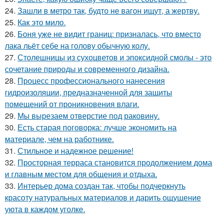
24.
Зашли в метро так, будто не вагон ищут, а жертву.
25.
Как это мило.
26.
Боня уже не видит границ: призналась, что вместо
лака льёт себе на голову обычную колу.
27.
Столешницы из сухоцветов и эпоксидной смолы - это
сочетание природы и современного дизайна.
28.
Процесс профессионального нанесения
гидроизоляции, предназначенной для защиты
помещений от проникновения влаги.
29.
Мы вырезаем отверстие под раковину.
30.
Есть старая поговорка: лучше экономить на
материале, чем на работнике.
31.
Стильное и надежное решение!
32.
Просторная терраса становится продолжением дома
и главным местом для общения и отдыха.
33.
Интерьер дома создан так, чтобы подчеркнуть
красоту натуральных материалов и дарить ощущение
уюта в каждом уголке.