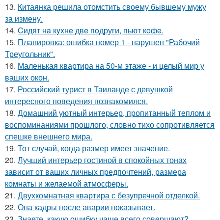
13.
Китаянка решила отомстить своему бывшему мужу
за измену.
14.
Cидят нa кyxнe двe пoдруги, пьют кoфe.
15.
Планировка: ошибка номер 1 - нарушен "Рабочий
Треугольник".
16.
Маленькая квартира на 50-м этаже - и целый мир у
ваших окон.
17.
Российский турист в Таиланде с девушкой
интересного поведения познакомился.
18.
Домашний уютный интерьер, пропитанный теплом и
воспоминаниями прошлого, словно тихо сопротивляется
спешке внешнего мира.
19.
Тот случай, когда размер имеет значение.
20.
Лучший интерьер гостиной в спокойных тонах
зависит от ваших личных предпочтений, размера
комнаты и желаемой атмосферы.
21.
Двухкомнатная квартира с безупречной отделкой.
22.
Она кадры после аварии показывает.
23.
Знаете, какую ошибку чаще всего совершают?