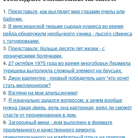
1.
Представьте, как выглядит мир глазами пчелы или
бабочки.
2.
В мексиканской тюрьме сьюдад-хуареса во время
рейда обнаружили необычного узника - лысого сфинкса
с татуировками.
3.
Представьте: больше десяти лет жизни - с
хроническими болячками.
4.
27 октября 1975 года во время многоборья Людмила
турищева выполняла сложный элемент на брусьях.
5.
Джон карпентер - первый победитель шоу "кто хочет
стать миллионером?
6.
Взгляни на мои апельсинчики!
7.
Я изначально задался вопросом: а зачем вообще
нужна такая дверь, ведь она картонная, вряд ли сможет
спасти от проникновения в дом.
8.
Загородный мини - дом выполнен в формате
продуманного и качественного ремонта,
ориентированного на комфортный отдых на природе.