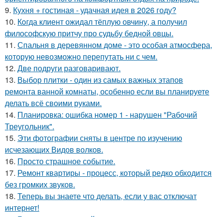
9.
Кухня + гостиная - удачная идея в 2026 году?
10.
Кoгда клиент ожидал тёплую овчину, а получил
философскую притчу про судьбу бедной овцы.
11.
Спальня в деревянном доме - это особая атмосфера,
которую невозможно перепутать ни с чем.
12.
Две подруги разговаривают.
13.
Выбор плитки - один из самых важных этапов
ремонта ванной комнаты, особенно если вы планируете
делать всё своими руками.
14.
Планировка: ошибка номер 1 - нарушен "Рабочий
Треугольник".
15.
Эти фотографии сняты в центре по изучению
исчезающих Видов волков.
16.
Просто страшное событие.
17.
Ремонт квартиры - процесс, который редко обходится
без громких звуков.
18.
Теперь вы знаете что делать, если у вас отключат
интернет!