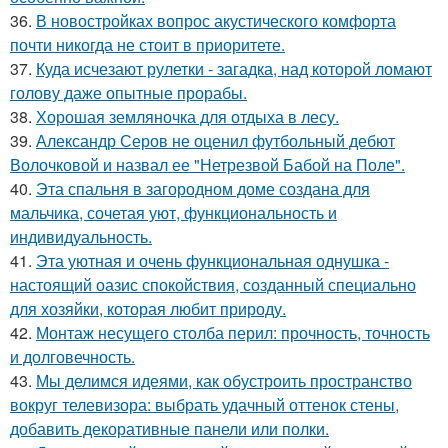
36.
В новостройках вопрос акустического комфорта
почти никогда не стоит в приоритете.
37.
Куда исчезают рулетки - загадка, над которой ломают
голову даже опытные прорабы.
38.
Хорошая земляночка для отдыха в лесу.
39.
Александр Серов не оценил футбольный дебют
Волочковой и назвал ее "Нетрезвой Бабой на Поле".
40.
Эта спальня в загородном доме создана для
мальчика, сочетая уют, функциональность и
индивидуальность.
41.
Эта уютная и очень функциональная однушка -
настоящий оазис спокойствия, созданный специально
для хозяйки, которая любит природу.
42.
Монтаж несущего столба перил: прочность, точность
и долговечность.
43.
Мы делимся идеями, как обустроить пространство
вокруг телевизора: выбрать удачный оттенок стены,
добавить декоративные панели или полки.