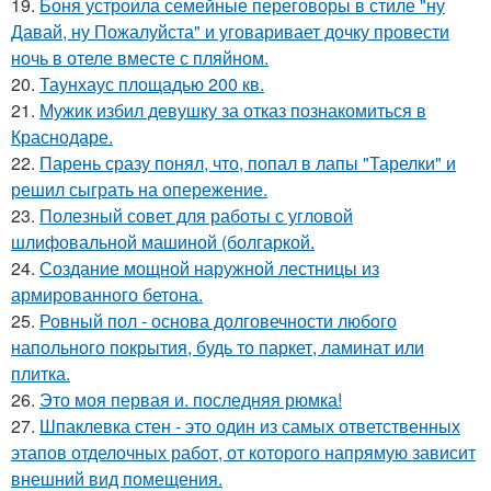
19.
Боня устроила семейные переговоры в стиле "ну
Давай, ну Пожалуйста" и уговаривает дочку провести
ночь в отеле вместе с пляйном.
20.
Таунхаус площадью 200 кв.
21.
Мужик избил девушку за отказ познакомиться в
Краснодаре.
22.
Парень сразу понял, что, попал в лапы "Тарелки" и
решил сыграть на опережение.
23.
Полезный совет для работы с угловой
шлифовальной машиной (болгаркой.
24.
Создание мощной наружной лестницы из
армированного бетона.
25.
Ровный пол - основа долговечности любого
напольного покрытия, будь то паркет, ламинат или
плитка.
26.
Это моя первая и. последняя рюмка!
27.
Шпаклевка стен - это один из самых ответственных
этапов отделочных работ, от которого напрямую зависит
внешний вид помещения.