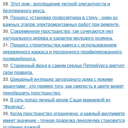
28.
Этот дом - воплощение уютной элегантности и
безупречного вкуса.
29.
Процесс установки подрозетника в стену - один из
важных этапов электромонтажных работ при ремонте.
30.
Современное пространство, где сочетаются уют
натурального дерева и характер молодого хозяина.
31.
Процесс строительства навеса с использованием
деревянного каркаса и прозрачного профилированного
поликарбоната.
32.
Старинный фонд в самом сердце Петербурга диктует
свои правила.
33.
Шикарный интерьер загородного дома с яркими
акцентами - это пример того, как смелость в цвете может
преобразить пространство.
34.
В сеть попал личный архив Саши мамаевой из
"Физрука".
35.
Когда пространство ограничено, и каждый миллиметр
имеет значение - точная подрезка линолеума становится
особенно важной.