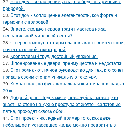
32.
Этот дом - воплощение уюта, свободы и гармонии с
природой.
33.
Этот дом - воплощение элегантности, комфорта и
гармонии с природой.
34.
Знаете, сколько нервов тратят мастера из-за
неправильной малярной ленты?
35.
С первых минут этот дом очаровывает своей уютной,
почти сказочной атмосферой.
36.
Кропотливый труд, достойный уважения.
37.
Шпонированные двери: преимущества и недостатки
38.
Этот ролик - отличное руководство для тех, кто хочет
придать своим стенам уникальную текстуру.
39.
Компактная, но функциональная квартира площадью
39 кв.
40.
Добрый день! Подскажите, пожалуйста, может, кто
знает: на стене на кухне проступают желто - салатовые
пятна, проходят сквозь обои.
41.
Этот проект - наглядный пример того, как даже
небольшое и устаревшее жильё можно превратить в