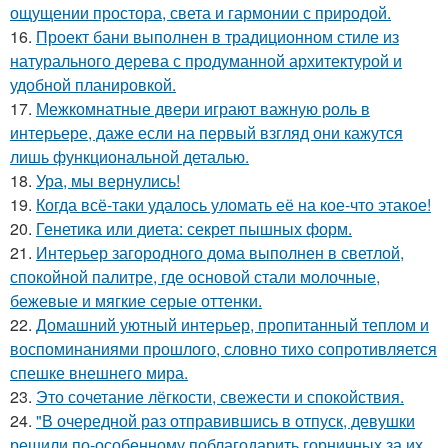
ощущении простора, света и гармонии с природой.
16.
Проект бани выполнен в традиционном стиле из
натурального дерева с продуманной архитектурой и
удобной планировкой.
17.
Межкомнатные двери играют важную роль в
интерьере, даже если на первый взгляд они кажутся
лишь функциональной деталью.
18.
Ура, мы вернулись!
19.
Когда всё-таки удалось уломать её на кое-что этакое!
20.
Генетика или диета: секрет пышных форм.
21.
Интерьер загородного дома выполнен в светлой,
спокойной палитре, где основой стали молочные,
бежевые и мягкие серые оттенки.
22.
Домашний уютный интерьер, пропитанный теплом и
воспоминаниями прошлого, словно тихо сопротивляется
спешке внешнего мира.
23.
Это сочетание лёгкости, свежести и спокойствия.
24.
"В очередной раз отправившись в отпуск, девушки
решили по-особенному поблагодарить горничных за их