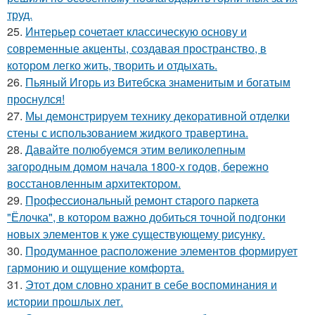
труд.
25.
Интерьер сочетает классическую основу и
современные акценты, создавая пространство, в
котором легко жить, творить и отдыхать.
26.
Пьяный Игорь из Витебска знаменитым и богатым
проснулся!
27.
Мы демонстрируем технику декоративной отделки
стены с использованием жидкого травертина.
28.
Давайте полюбуемся этим великолепным
загородным домом начала 1800-х годов, бережно
восстановленным архитектором.
29.
Профессиональный ремонт старого паркета
"Ёлочка", в котором важно добиться точной подгонки
новых элементов к уже существующему рисунку.
30.
Продуманное расположение элементов формирует
гармонию и ощущение комфорта.
31.
Этот дом словно хранит в себе воспоминания и
истории прошлых лет.