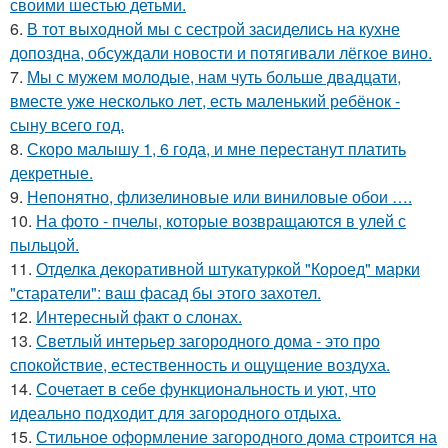
своими шестью детьми.
6.
В тот выходной мы с сестрой засиделись на кухне
допоздна, обсуждали новости и потягивали лёгкое вино.
7.
Мы с мужем молодые, нам чуть больше двадцати,
вместе уже несколько лет, есть маленький ребёнок -
сыну всего год.
8.
Скоро малышу 1, 6 года, и мне перестанут платить
декретные.
9.
Непонятно, флизелиновые или виниловые обои ….
10.
На фото - пчелы, которые возвращаются в улей с
пыльцой.
11.
Отделка декоративной штукатуркой "Короед" марки
"старатели": ваш фасад бы этого захотел.
12.
Интересный факт о слонах.
13.
Светлый интерьер загородного дома - это про
спокойствие, естественность и ощущение воздуха.
14.
Сочетает в себе функциональность и уют, что
идеально подходит для загородного отдыха.
15.
Стильное оформление загородного дома строится на