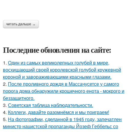
читать дальше →
Последние обновления на сайте:
1.
Один из самых великолепных голубей в мире,
восхищающий своей королевской голубой кружевной
короной и завораживающими красными глазами.
2.
После проливного дождя в Массачусетсе у самого
порога дома обнаружили крошечного енота - мокрого и
беззащитного.
3.
Советская таблица наблюдательности.
4.
Коллеги, давайте разомнёмся и мы поиграем!
5.
На фотографии, сделанной в 1945 году, запечатлен
министр нацистской пропаганды Йозеф Геббельс со