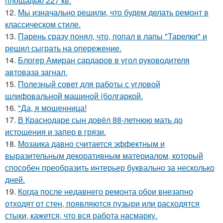
площадью 227 кв.
12.
Мы изначально решили, что будем делать ремонт в
классическом стиле.
13.
Парень сразу понял, что, попал в лапы "Тарелки" и
решил сыграть на опережение.
14.
Блогер Амиран сардаров в угол руководителя
автоваза загнал.
15.
Полезный совет для работы с угловой
шлифовальной машиной (болгаркой.
16.
"Да, я мошенница!
17.
В Краснодаре сын довёл 88-летнюю мать до
истощения и запер в грязи.
18.
Мозаика давно считается эффектным и
выразительным декоративным материалом, который
способен преобразить интерьер буквально за несколько
дней.
19.
Когда после недавнего ремонта обои внезапно
отходят от стен, появляются пузыри или расходятся
стыки, кажется, что вся работа насмарку.