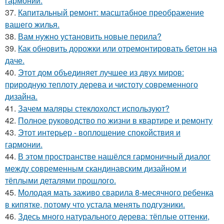
гармонии.
37.
Капитальный ремонт: масштабное преображение
вашего жилья.
38.
Вам нужно установить новые перила?
39.
Как обновить дорожки или отремонтировать бетон на
даче.
40.
Этот дом объединяет лучшее из двух миров:
природную теплоту дерева и чистоту современного
дизайна.
41.
Зачем маляры стеклохолст используют?
42.
Полное руководство по жизни в квартире и ремонту
43.
Этот интерьер - воплощение спокойствия и
гармонии.
44.
В этом пространстве нашёлся гармоничный диалог
между современным скандинавским дизайном и
тёплыми деталями прошлого.
45.
Молодая мать заживо сварила 8-месячного ребенка
в кипятке, потому что устала менять подгузники.
46.
Здесь много натурального дерева: тёплые оттенки,