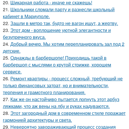
20.
Шикарная работа - иначе не скажешь!
21.
Школьники сломали парту и разнесли школьный
кабинет в Мариуполе.
22.
Зашли в метро так, будто не вагон ищут, а жертву.
23.
Этот дом - воплощение уютной элегантности и
безупречного вкуса.
24.
Добрый вечер. Мы хотим перепланировать зал под 2
детские.
25.
Однажды в барбершопе! Приходишь такой в
барбершоп с мыслями о крутой стрижке, хорошем
сервисе.
26.
Ремонт квартиры - процесс сложный, требующий не
только финансовых затрат, но и внимательности,
терпения и грамотного планирования.
27.
Как же он настойчиво пытается лопнуть этот арбуз
ляжками, что аж вены на лбу и руках надуваются.
28.
Этот загородный дом в современном стиле поражает
гармонией архитектуры и света.
29.
Невероятно завораживающий процесс создания