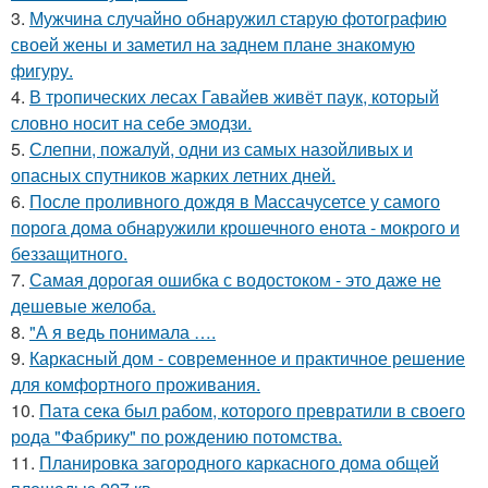
3.
Мужчина случайно обнаружил старую фотографию
своей жены и заметил на заднем плане знакомую
фигуру.
4.
В тропических лесах Гавайев живёт паук, который
словно носит на себе эмодзи.
5.
Слепни, пожалуй, одни из самых назойливых и
опасных спутников жарких летних дней.
6.
После проливного дождя в Массачусетсе у самого
порога дома обнаружили крошечного енота - мокрого и
беззащитного.
7.
Самая дорогая ошибка с водостоком - это даже не
дешевые желоба.
8.
"А я ведь понимала ….
9.
Каркасный дом - современное и практичное решение
для комфортного проживания.
10.
Пата сека был рабом, которого превратили в своего
рода "Фабрику" по рождению потомства.
11.
Планировка загородного каркасного дома общей