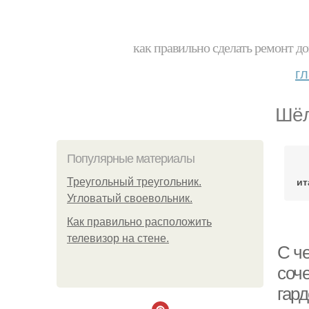
как правильно сделать ремонт до
г
Шёл
Популярные материалы
ит
Треугольный треугольник.
Угловатый своевольник.
Как правильно расположить
телевизор на стене.
С ч
соч
гар