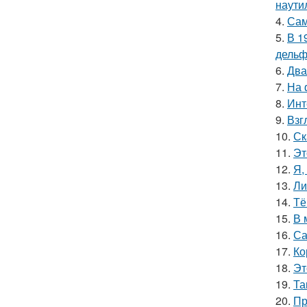
наутил
4.
Сам
5.
В 1
дельф
6.
Два
7.
На 
8.
Инт
9.
Взг
10.
Ск
11.
Эт
12.
Я,
13.
Ли
14.
Тё
15.
В 
16.
Са
17.
Ко
18.
Эт
19.
Та
20.
Пр