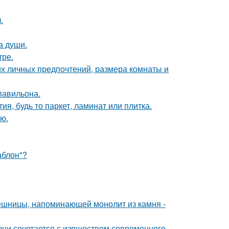
.
а души.
тре.
их личных предпочтений, размера комнаты и
павильона.
я, будь то паркет, ламинат или плитка.
ю.
аблон"?
ешницы, напоминающей монолит из камня -
изни сочетается с изяществом современного