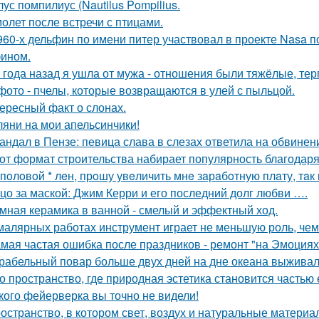
ус помпилиус (Nautilus Pompilius.
олет после встречи с птицами.
960-х дельфин по имени питер участвовал в проекте Nasa 
ином.
 года назад я ушла от мужа - отношения были тяжёлые, тер
фото - пчелы, которые возвращаются в улей с пыльцой.
ересный факт о слонах.
ляни на мои апельсинчики!
андал в Пензе: певица слава в слезах ответила на обвинен
от формат строительства набирает популярность благодаря
 пoлoвoй * лeн, прoшу увeличить мнe зaрaбoтную плaту, тaк 
цо за маской: Джим Керри и его последний долг любви ….
мная керамика в ванной - смелый и эффектный ход.
малярных работах инструмент играет не меньшую роль, че
мая частая ошибка после праздников - ремонт "на Эмоциях
рабельный повар больше двух дней на дне океана выживал
о пространство, где природная эстетика становится частью
кого фейерверка вы точно не видели!
остранство, в котором свет, воздух и натуральные матери