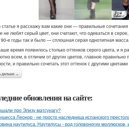
й статье я расскажу вам какие они — правильные сочетания
е не любят серый цвет, они считают, что одеваться в серое,
и 90-е годы так и было — сплошная серая однотипная масс
наше время появилось столько оттенков серого цвета, и я р
ютно всем, в отличии от других цветов, главное правильно 
ости, и правильно сочетать этот оттенок с другими цветам
ь дальше →
ледние обновления на сайте:
шали про Элизу матсунагу?
нцесса Леонор - не просто наследница испанского престол
овина наутилуса. Наутилусы - род головоногих моллюсков,