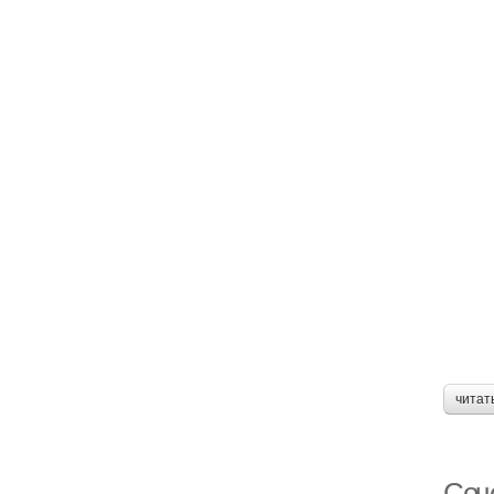
читат
Соче