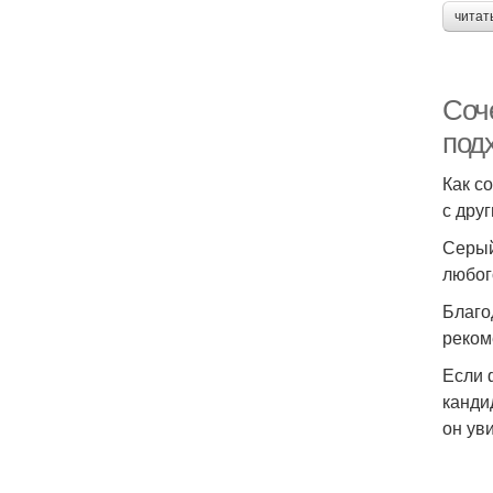
читат
Соче
под
Как с
с дру
Серый
любог
Благо
реком
Если 
канди
он ув