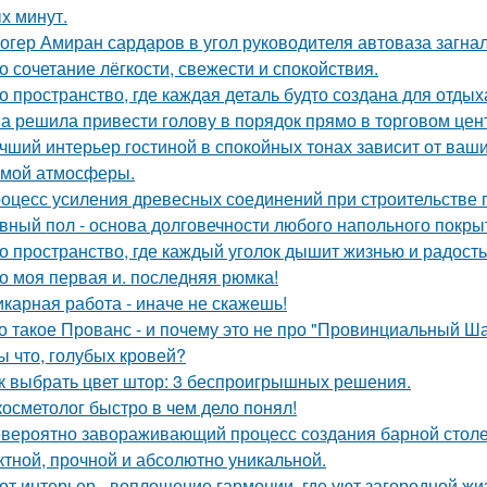
х минут.
огер Амиран сардаров в угол руководителя автоваза загнал
о сочетание лёгкости, свежести и спокойствия.
о пространство, где каждая деталь будто создана для отдых
а решила привести голову в порядок прямо в торговом цен
чший интерьер гостиной в спокойных тонах зависит от ваш
мой атмосферы.
оцесс усиления древесных соединений при строительстве 
вный пол - основа долговечности любого напольного покрыти
о пространство, где каждый уголок дышит жизнью и радость
о моя первая и. последняя рюмка!
карная работа - иначе не скажешь!
о такое Прованс - и почему это не про "Провинциальный Ш
ы что, голубых кровей?
к выбрать цвет штор: 3 беспроигрышных решения.
косметолог быстро в чем дело понял!
вероятно завораживающий процесс создания барной стол
тной, прочной и абсолютно уникальной.
от интерьер - воплощение гармонии, где уют загородной ж