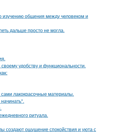
по изучению общения между человеком и
петь дальше просто не могла.
ия.
 своему удобству и функциональности.
кaк:
м сами лакокрасочные материалы.
 начинать".
.
 ежедневного ритуала.
алы создают ощущение спокойствия и уюта с