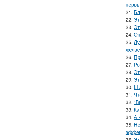
первы
21.
Бл
22.
Эт
23.
Эт
24.
Он
25.
Лу
желае
26.
Пр
27.
Ро
28.
Эт
29.
Эт
30.
Ши
31.
Чт
32.
"В
33.
Ка
34.
А 
35.
Не
эффек
36.
Эт