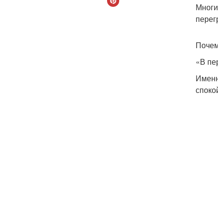
Многи
перег
Почем
«В пе
Именн
споко