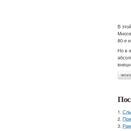
В это
Многи
80-е 
Но в 
абсол
внешн
читат
Пос
1.
Слы
2.
При
3.
Рак