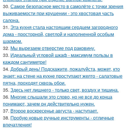
30.
Самое безопасное место в самолёте с точки зрения
выживаемости при крушении - это хвостовая часть
салона.
31.
Эта кухня стала настоящим сердцем загородного
дома - просторной, светлой и наполненной особым
шармом.
32.
Мы вырезаем отверстие под раковину.
33.
Идеальный угловой шкаф - максимум пользы в
каждом сантиметре!
34.
Добрый день! Подскажите, пожалуйста, может, кто
знает: на стене на кухне проступают желто - салатовые
пятна, проходят сквозь обои.
35.
Здесь нет лишнего - только свет, воздух и тишина.
36.
Многие слышали это слово, но не все до конца
понимают, зачем он действительно нужен.
37.
Второе воскресенье августа - наступает.
38.
Пробую новые ручные инструменты - отличные
впечатления!