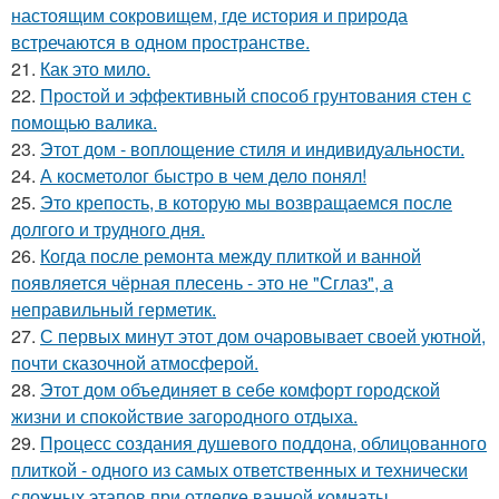
настоящим сокровищем, где история и природа
встречаются в одном пространстве.
21.
Как это мило.
22.
Простой и эффективный способ грунтования стен с
помощью валика.
23.
Этот дом - воплощение стиля и индивидуальности.
24.
А косметолог быстро в чем дело понял!
25.
Это крепость, в которую мы возвращаемся после
долгого и трудного дня.
26.
Когда после ремонта между плиткой и ванной
появляется чёрная плесень - это не "Сглаз", а
неправильный герметик.
27.
С первых минут этот дом очаровывает своей уютной,
почти сказочной атмосферой.
28.
Этот дом объединяет в себе комфорт городской
жизни и спокойствие загородного отдыха.
29.
Процесс создания душевого поддона, облицованного
плиткой - одного из самых ответственных и технически
сложных этапов при отделке ванной комнаты.