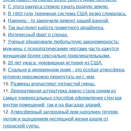
2.
С этого ракурса сложно узнать родную землю.
3.
В 1903 году тюремная система США резко сломалась.
4.
Наконец - то закончили ремонт нашей ванной.
5.
Так выглядит работа грамотного дизайнера.
6.
Интересный факт о слонах.
7.
Учёные обнаружили любопытную закономерность:
мужчины с психопатическими чертами часто кажутся
женщинам более сексуально привлекательными.
8.
20 лет ужаса: чудовищная история из США.
9.
Спальня в деревянном доме - это особая атмосфера,
которую невозможно перепутать ни с чем.
10.
Размеры впечатляют пятнистой гиены.
11.
Декоративная штукатурка давно стала одним из
самых универсальных способов оформления стен как
внутри помещений, так и на фасадах зданий.
12.
Атмосферный загородный дом наполнен теплом,
уютом и ощущением неспешной жизни вдали от
городской суеты.