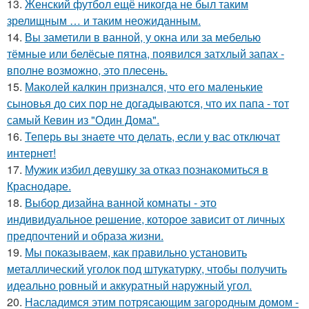
13.
Женский футбол ещё никогда не был таким
зрелищным … и таким неожиданным.
14.
Вы заметили в ванной, у окна или за мебелью
тёмные или белёсые пятна, появился затхлый запах -
вполне возможно, это плесень.
15.
Маколей калкин признался, что его маленькие
сыновья до сих пор не догадываются, что их папа - тот
самый Кевин из "Один Дома".
16.
Теперь вы знаете что делать, если у вас отключат
интернет!
17.
Мужик избил девушку за отказ познакомиться в
Краснодаре.
18.
Выбор дизайна ванной комнаты - это
индивидуальное решение, которое зависит от личных
предпочтений и образа жизни.
19.
Мы показываем, как правильно установить
металлический уголок под штукатурку, чтобы получить
идеально ровный и аккуратный наружный угол.
20.
Насладимся этим потрясающим загородным домом -