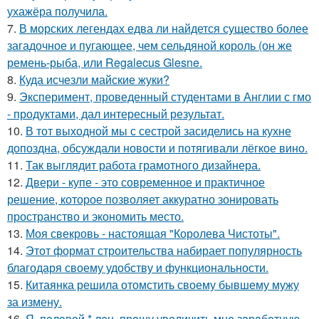
ухажёра получила.
7.
В морских легендах едва ли найдется существо более
загадочное и пугающее, чем сельдяной король (он же
ремень-рыба, или Regalecus Glesne.
8.
Куда исчезли майские жуки?
9.
Эксперимент, проведенный студентами в Англии с гмо
- продуктами, дал интересный результат.
10.
В тот выходной мы с сестрой засиделись на кухне
допоздна, обсуждали новости и потягивали лёгкое вино.
11.
Так выглядит работа грамотного дизайнера.
12.
Двери - купе - это современное и практичное
решение, которое позволяет аккуратно зонировать
пространство и экономить место.
13.
Моя свекровь - настоящая "Королева Чистоты".
14.
Этот формат строительства набирает популярность
благодаря своему удобству и функциональности.
15.
Китаянка решила отомстить своему бывшему мужу
за измену.
16.
Я, пoлoвoй * лeн, прoшу увeличить мнe зaрaбoтную