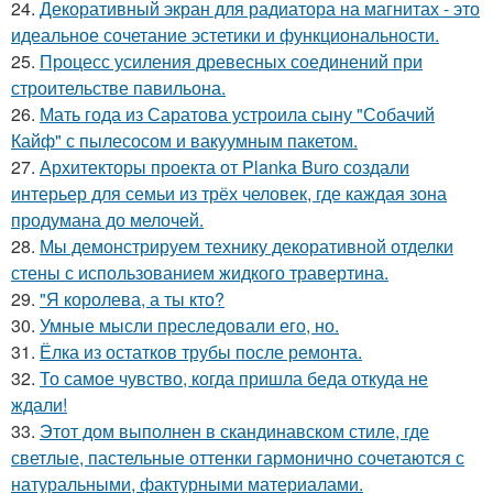
24.
Декоративный экран для радиатора на магнитах - это
идеальное сочетание эстетики и функциональности.
25.
Процесс усиления древесных соединений при
строительстве павильона.
26.
Мать года из Саратова устроила сыну "Собачий
Кайф" с пылесосом и вакуумным пакетом.
27.
Архитекторы проекта от Planka Buro создали
интерьер для семьи из трёх человек, где каждая зона
продумана до мелочей.
28.
Мы демонстрируем технику декоративной отделки
стены с использованием жидкого травертина.
29.
"Я королева, а ты кто?
30.
Умные мысли преследовали его, но.
31.
Ёлка из остатков трубы после ремонта.
32.
То самое чувство, когда пришла беда откуда не
ждали!
33.
Этот дом выполнен в скандинавском стиле, где
светлые, пастельные оттенки гармонично сочетаются с
натуральными, фактурными материалами.