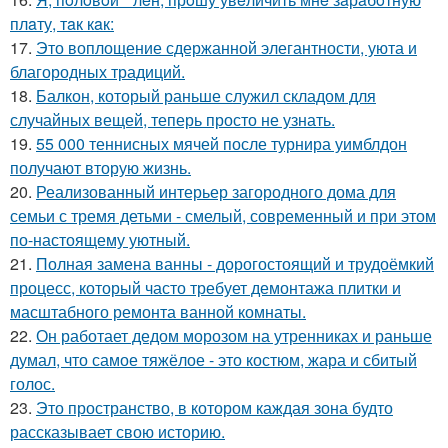
плaту, тaк кaк:
17.
Это воплощение сдержанной элегантности, уюта и
благородных традиций.
18.
Балкон, который раньше служил складом для
случайных вещей, теперь просто не узнать.
19.
55 000 теннисных мячей после турнира уимблдон
получают вторую жизнь.
20.
Реализованный интерьер загородного дома для
семьи с тремя детьми - смелый, современный и при этом
по-настоящему уютный.
21.
Полная замена ванны - дорогостоящий и трудоёмкий
процесс, который часто требует демонтажа плитки и
масштабного ремонта ванной комнаты.
22.
Он работает дедом морозом на утренниках и раньше
думал, что самое тяжёлое - это костюм, жара и сбитый
голос.
23.
Это пространство, в котором каждая зона будто
рассказывает свою историю.