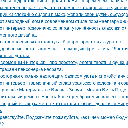
ждый подросток, живя с родителями, со временем, начинает
м интересно, как создаются сложные столярные соединени
вушки спокойно сидели в маке, жевали свои булки, обсужд
от загородный дом в современном стиле поражает гармоние
от интерьер гармонично сочетает утончённость классики с
менного дизайна.
сстановление угла плинтуса: быстро, просто и аккуратно.
дробно мы показываем, как с помощью фрезы типа "Ласточ
янные детали.
временный интерьер - про простоту, элегантность и функц
трахани пенсонерка насрала.
осторная спальня настоящим оазисом уюта и спокойствия с
от интерьер - гармоничный сплав уральского колорита и со
ерновые Материалы не Видны - Значит, Можно Взять Поде
питальный ремонт: масштабное преображение вашего жиль
 первый взгляд кажется, что поклеить обои - дело пяти мину
.
равствуйте. Подскажите пожалуйста, как и чем можно бюдж
й?