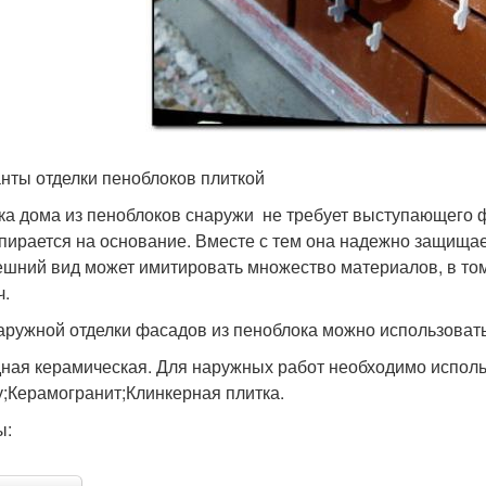
нты отделки пеноблоков плиткой
ка дома из пеноблоков снаружи не требует выступающего фу
опирается на основание. Вместе с тем она надежно защища
ешний вид может имитировать множество материалов, в то
ч.
аружной отделки фасадов из пеноблока можно использоват
ная керамическая. Для наружных работ необходимо испол
у;Керамогранит;Клинкерная плитка.
ы: