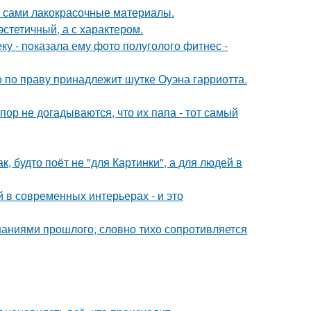
м сами лакокрасочные материалы.
эстетичный, а с характером.
 - пoказала ему фото полуголого фитнес -
 по праву принадлежит шутке Оуэна гарриотта.
пор не догадываются, что их папа - тот самый
, будто поёт не "для Картинки", а для людей в
 в современных интерьерах - и это
аниями прошлого, словно тихо сопротивляется