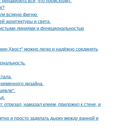
 ненавидеть всё, что происходит.
я?
али всякую фигню.
й архитектуры и света.
 чистыми линиями и функциональностью
кин Хвост" можно легко и надёжно соединять
иональность.
тала.
временного дизайна.
шевле".
я.
т: отрезал, намазал клеем, приложил к стене, и
етно и просто заделать дырку между ванной и