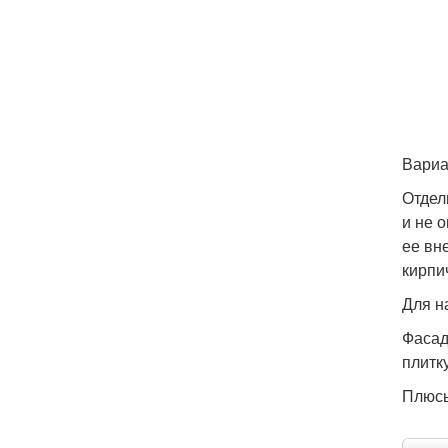
Вариа
Отдел
и не 
ее вн
кирпи
Для н
Фасад
плитк
Плюс