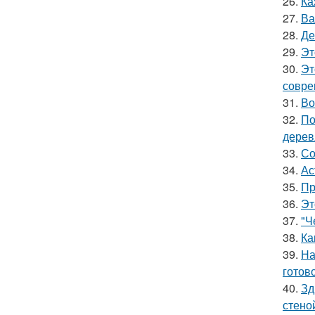
26.
Ка
27.
Ва
28.
Де
29.
Эт
30.
Эт
совре
31.
Во
32.
По
дерев
33.
Со
34.
Ас
35.
Пр
36.
Эт
37.
"Ч
38.
Ка
39.
На
готово
40.
Зд
стено