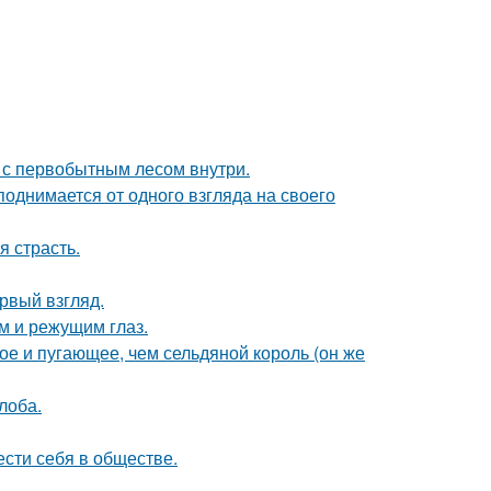
в с первобытным лесом внутри.
поднимается от одного взгляда на своего
я страсть.
ервый взгляд.
им и режущим глаз.
ое и пугающее, чем сельдяной король (он же
лоба.
ести себя в обществе.