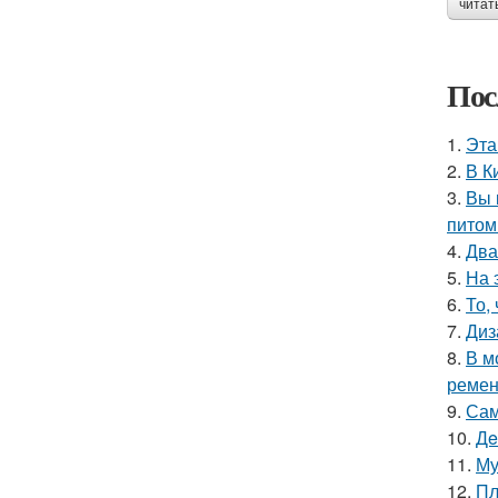
читат
Пос
1.
Эта
2.
В К
3.
Вы 
питом
4.
Два
5.
На 
6.
То,
7.
Диз
8.
В м
ремен
9.
Сам
10.
Дe
11.
Му
12.
Пл