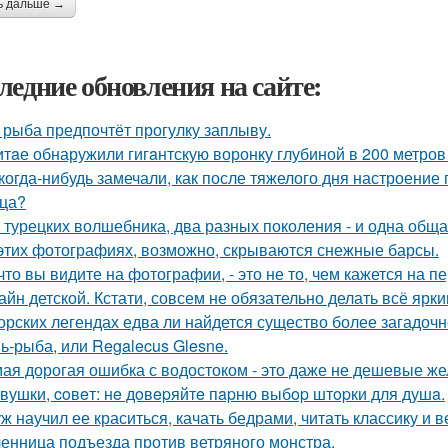
ь дальше →
ледние обновления на сайте:
 рыба предпочтёт прогулку заплыву.
итaе обнаружили гигaнтскую воронку глубиной в 200 метро
когда-нибудь замечали, как после тяжелого дня настроение 
ца?
 турецких волшебника, два разных поколения - и одна обща
этих фотографиях, возможно, скрываются снежные барсы.
 что вы видите на фотографии, - это не то, чем кажется на п
айн детской. Кстати, совсем не обязательно делать всё ярк
орских легендах едва ли найдется существо более загадочн
ь-рыба, или Regalecus Glesne.
ая дорогая ошибка с водостоком - это даже не дешевые же
вушки, coвeт: нe дoвepяйтe пapню выбop штopки для душa.
ж научил ее краситься, качать бедрами, читать классику и в
енница подъезда против ветряного монстра.