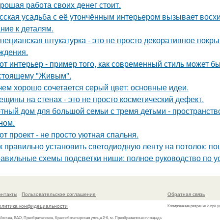
рошая работа своих денег стоит.
сская усадьба с её утончённым интерьером вызывает восхищ
ние к деталям.
нецианская штукатурка - это не просто декоративное покрыт
ждения.
от интерьер - пример того, как современный стиль может б
стоящему "Живым".
чем хорошо сочетается серый цвет: основные идеи.
ещины на стенах - это не просто косметический дефект.
тный дом для большой семьи с тремя детьми - пространств
ном.
от проект - не просто уютная спальня.
к правильно установить светодиодную ленту на потолок: п
авильные схемы подсветки ниши: полное руководство по у
онтакты
Пользовательское соглашение
Обратная связь
олитика конфидециальности
Копирование разрешено при у
 Москва, ВАО, Преображенское, Краснобогатырская улица 2-6, м. Преображенская площадь