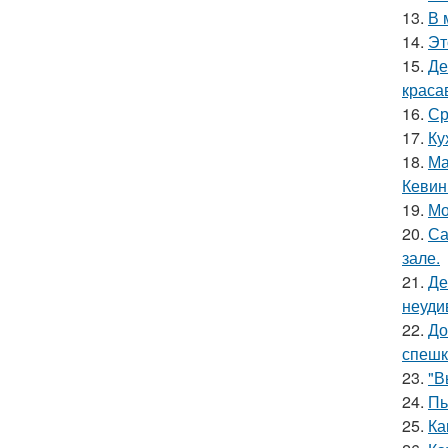
13.
В 
14.
Эт
15.
Де
краса
16.
Ср
17.
Ку
18.
Ма
Кевин
19.
Мо
20.
Са
зале.
21.
Де
неуди
22.
До
спешк
23.
"В
24.
Пь
25.
Ка