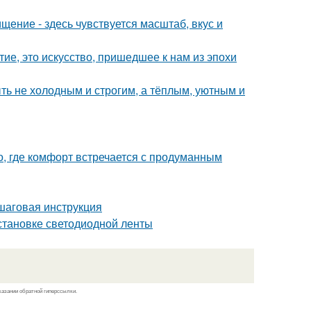
ение - здесь чувствуется масштаб, вкус и
ие, это искусство, пришедшее к нам из эпохи
ыть не холодным и строгим, а тёплым, уютным и
о, где комфорт встречается с продуманным
ошаговая инструкция
становке светодиодной ленты
казании обратной гиперссылки.