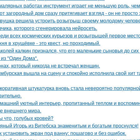
малярных работах инструмент играет не меньшую роль, че
от загородный дом сразу притягивает взгляд - он не просто 
вушка решила устроить розыгрыш своему молодому человеку
вчика, которого сгенерировала нейросеть.
еди всех космических курьезов и розыгрышей первое место
хня в хрущёвке - это квест, но проходимый.
колей калкин признался, что его маленькие сыновья до сих 
 из "Один Дома".
нах, который никогда не встречал женщин.
мбурская вышла на сцену и спокойно исполнила свой хит так
коративная штукатурка вновь стала невероятно популярной
вительно.
машний уютный интерьер, пропитанный теплом и воспомин
е внешнего мира.
ы что, голубых кровей?
яный Игорь из Витебска знаменитым и богатым проснулся!
к установить экран под ванну: пошагово и без ошибок.