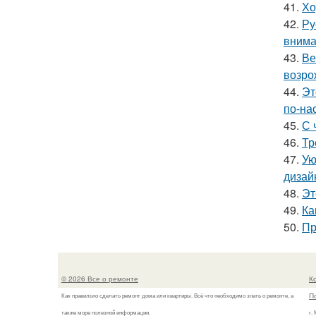
41.
Хо
42.
Ру
внима
43.
Ве
возро
44.
Эт
по-на
45.
С 
46.
Тр
47.
Ую
дизай
48.
Эт
49.
Ка
50.
Пр
© 2026 Все о ремонте
К
П
Как правильно сделать ремонт дома или квартиры. Всё что необходимо знать о ремонте, а
также море полезной информации.
г.