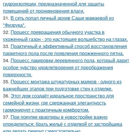
гидроизоляции, предназначенной для защиты
помещений от проникновения влаги.
31.
В сеть попал личный архив Саши мамаевой из
"Физрука".
32.
Процесс превращения обычного участка в
ухоженный газон - это настоящее волшебство на глазах.
33.
Практичный и эффективный способ восстановления
паркетного пола после появления прожженного пятна.
34.
Процесс лакировки деревянного пола, который дарит
особое чувство удовлетворения от преображения
поверхности.
35.
Процесс монтажа штукатурных маяков - одного из
важнейших этапов при подготовке стен к отделке.
36.
Этот дом создаёт идеальное пространство для
семейной жизни, где сдержанная элегантность
гармонирует с практичным комфортом.
37.
При покупке квартиры в новостройке важно
определиться: брать жильё с отделкой от застройщика
или делать ремонт самостоятельно.