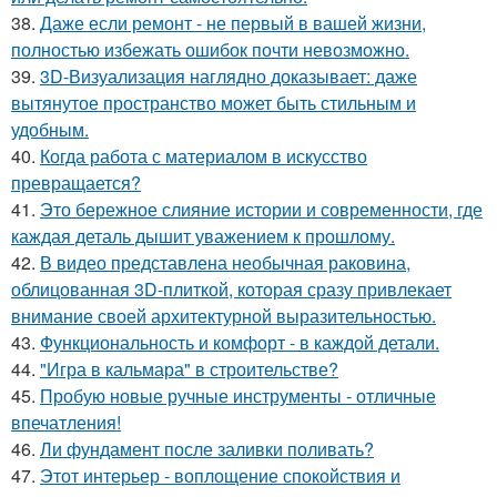
38.
Даже если ремонт - не первый в вашей жизни,
полностью избежать ошибок почти невозможно.
39.
3D-Визуализация наглядно доказывает: даже
вытянутое пространство может быть стильным и
удобным.
40.
Когда работа с материалом в искусство
превращается?
41.
Это бережное слияние истории и современности, где
каждая деталь дышит уважением к прошлому.
42.
В видео представлена необычная раковина,
облицованная 3D-плиткой, которая сразу привлекает
внимание своей архитектурной выразительностью.
43.
Функциональность и комфорт - в каждой детали.
44.
"Игра в кальмара" в строительстве?
45.
Пробую новые ручные инструменты - отличные
впечатления!
46.
Ли фундамент после заливки поливать?
47.
Этот интерьер - воплощение спокойствия и