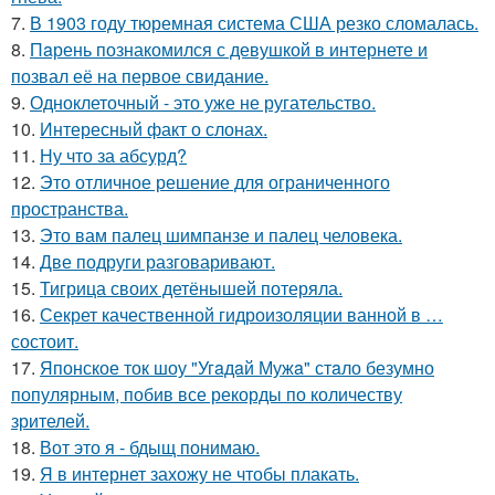
7.
В 1903 году тюремная система США резко сломалась.
8.
Пaрень познакомился с девушкой в интернете и
позвал её на первое свидание.
9.
Одноклеточный - это уже не ругательство.
10.
Интересный факт о слонах.
11.
Ну что за абсурд?
12.
Это отличное решение для ограниченного
пространства.
13.
Это вам палец шимпанзе и палец человека.
14.
Две подруги разговаривают.
15.
Тигрица своих детёнышей потеряла.
16.
Секрет качественной гидроизоляции ванной в …
состоит.
17.
Японское ток шоу "Угaдaй Мужa" стaло безумно
популярным, побив все рекорды по количеству
зрителей.
18.
Вот это я - бдыщ понимаю.
19.
Я в интернет захожу не чтобы плакать.