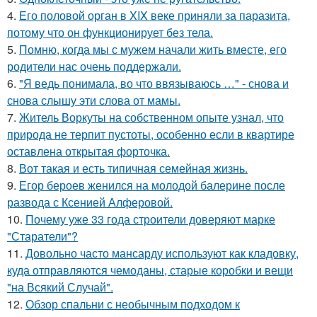
4.
Его половой орган в XIX веке приняли за паразита,
потому что он функционирует без тела.
5.
Помню, когда мы с мужем начали жить вместе, его
родители нас очень поддержали.
6.
"Я ведь понимала, во что ввязываюсь …" - снова и
снова слышу эти слова от мамы.
7.
Житель Воркуты на собственном опыте узнал, что
природа не терпит пустоты, особенно если в квартире
оставлена открытая форточка.
8.
Вот такая и есть типичная семейная жизнь.
9.
Егор бероев женился на молодой балерине после
развода с Ксенией Алферовой.
10.
Почему уже 33 года строители доверяют марке
"Старатели"?
11.
Довольно часто мансарду используют как кладовку,
куда отправляются чемоданы, старые коробки и вещи
"на Всякий Случай".
12.
Обзор спальни с необычным подходом к