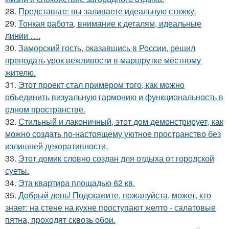
28.
Представьте: вы заливаете идеальную стяжку.
29.
Тонкая работа, внимание к деталям, идеальные
линии ….
30.
Заморский гость, оказавшись в России, решил
преподать урок вежливости в маршрутке местному
жителю.
31.
Этот проект стал примером того, как можно
объединить визуальную гармонию и функциональность в
одном пространстве.
32.
Стильный и лаконичный, этот дом демонстрирует, как
можно создать по-настоящему уютное пространство без
излишней декоративности.
33.
Этот домик словно создан для отдыха от городской
суеты.
34.
Эта квартира площадью 62 кв.
35.
Добрый день! Подскажите, пожалуйста, может, кто
знает: на стене на кухне проступают желто - салатовые
пятна, проходят сквозь обои.