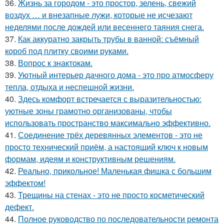
36.
Жизнь за городом - это простор, зелень, свежий
воздух … и внезапные лужи, которые не исчезают
неделями после дождей или весеннего таяния снега.
37.
Как аккуратно закрыть трубы в ванной: съёмный
короб под плитку своими руками.
38.
Вопрос к знактокам.
39.
Уютный интерьер дачного дома - это про атмосферу
тепла, отдыха и неспешной жизни.
40.
Здесь комфорт встречается с выразительностью:
уютные зоны грамотно организованы, чтобы
использовать пространство максимально эффективно.
41.
Соединение трёх деревянных элементов - это не
просто технический приём, а настоящий ключ к новым
формам, идеям и конструктивным решениям.
42.
Реально, прикольное! Маленькая фишка с большим
эффектом!
43.
Трещины на стенах - это не просто косметический
дефект.
44.
Полное руководство по последовательности ремонта