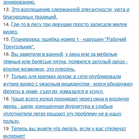
зонированию.
13.
Это воплощение сдержанной элегантности, уюта и
благородных традиций.
14.
Гдe-то в лесу три девушки просто записали милое
видео.
15.
Планировка: ошибка номер 1 - нарушен "Рабочий
Треугольник".
16.
Вы заметили в ванной, у окна или за мебелью
тёмные или белёсые пятна, появился затхлый запах -
вполне возможно, это плесень.
17.
Только для крепких духом: в сети опубликовали
жуткие видео с ужасным инцидентом - корги обнаружил
фрукты в доме, съел их, измазался и уснул.
18.
Чаще всего холод проникает через окна и входную
дверь - щели, изношенная фурнитура и слабые
уплотнители легко решают эту проблему не в нашу
пользу.
19.
Теперь вы знаете что делать, если у вас отключат
интернет!