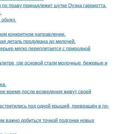
 по праву принадлежит шутке Оуэна гарриотта.
.
 обнял.
дном конкретном направлении.
ая деталь продумана до мелочей.
ерьер мягко переплетается с природной
алитре, где основой стали молочные, бежевые и
на.
вое время после возведения живут своей
 встретились под одной крышей, превращён в по-
ом важно добиться точной подгонки новых