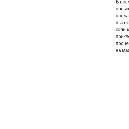
В пос
новых
напла
высок
колич
прикл
проце
на ма