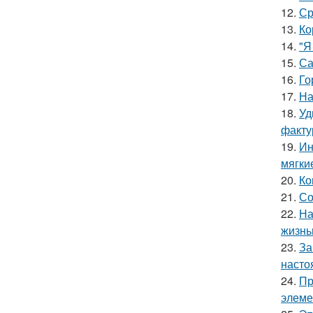
12.
Ср
13.
Ко
14.
"Я
15.
Са
16.
Го
17.
На
18.
Уд
факту
19.
Ин
мягки
20.
Ко
21.
Со
22.
На
жизнь
23.
За
насто
24.
Пр
элеме