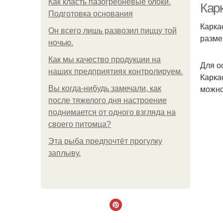
Как класть пазогребневые блоки.
Карк
Подготовка основания
Карка
Он всего лишь развозил пиццу той
разме
ночью.
Как мы качество продукции на
Для о
наших предприятиях контролируем.
Карка
можно
Вы когда-нибудь замечали, как
после тяжелого дня настроение
поднимается от одного взгляда на
своего питомца?
Эта рыба предпочтёт прогулку
заплыву.