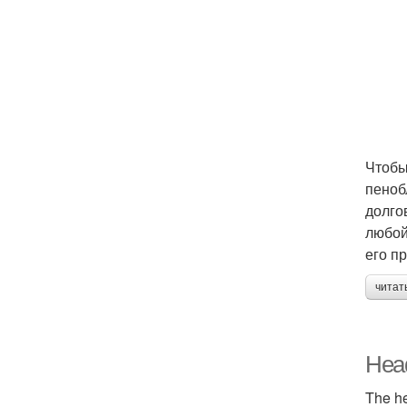
Чтобы
пеноб
долго
любой
его п
читат
Head
The he