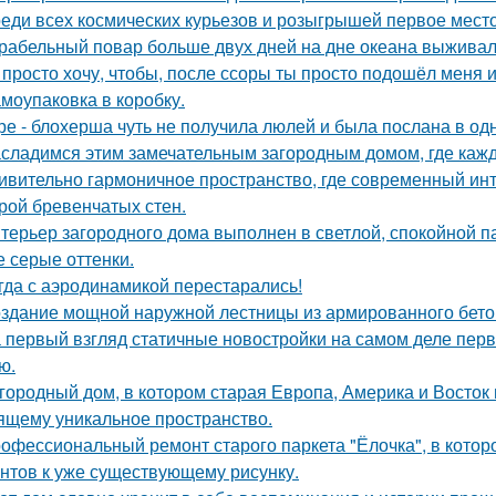
еди всех космических курьезов и розыгрышей первое место
рабельный повар больше двух дней на дне океана выживал
 просто хочу, чтобы, после ссоры ты просто подошёл меня и
моупаковка в коробку.
ре - блохерша чуть не получила люлей и была послана в о
сладимся этим замечательным загородным домом, где кажд
ивительно гармоничное пространство, где современный инт
рой бревенчатых стен.
терьер загородного дома выполнен в светлой, спокойной п
е серые оттенки.
гда с аэродинамикой перестарались!
здание мощной наружной лестницы из армированного бето
 первый взгляд статичные новостройки на самом деле пер
ю.
городный дом, в котором старая Европа, Америка и Восток
ящему уникальное пространство.
офессиональный ремонт старого паркета "Ёлочка", в котор
нтов к уже существующему рисунку.