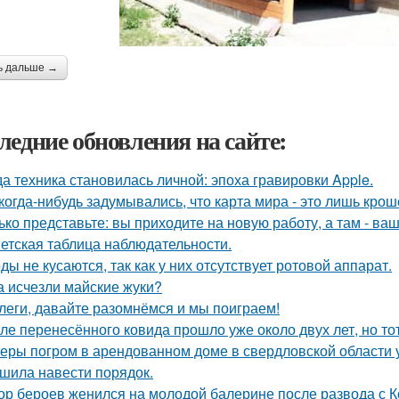
ь дальше →
ледние обновления на сайте:
да техника становилась личной: эпоха гравировки Apple.
когда-нибудь задумывались, что карта мира - это лишь кро
ько представьте: вы приходите на новую работу, а там - ва
етская таблица наблюдательности.
ды не кусаются, так как у них отсутствует ротовой аппарат.
а исчезли майские жуки?
леги, давайте разомнёмся и мы поиграем!
ле перенесённого ковида прошло уже около двух лет, но тот
еры погром в арендованном доме в свердловской области 
шила навести порядок.
ор бероев женился на молодой балерине после развода с 