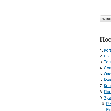
читат
Пос
1.
Ког
2.
Вы 
3.
Тол
4.
Сов
5.
Ово
6.
Куд
7.
Кол
8.
Пос
9.
Зум
10.
Ре
11.
Ег