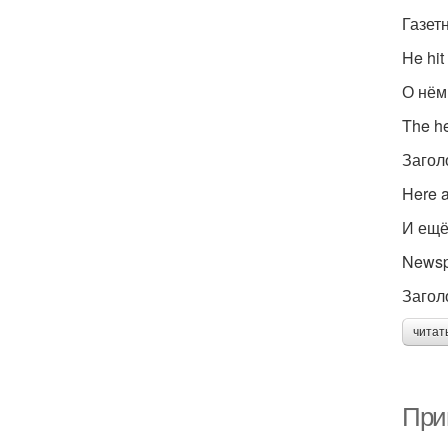
Газет
He hit
О нём
The h
Загол
Here a
И ещё
Newsp
Загол
читат
При