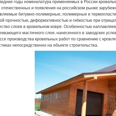
ледние годы номенклатура применяемых в России кровельн
 отечественных и появления на российском рынке зарубежны
вляемые битумно-полимерные, полимерные и термопласт
ой прочностью, деформативностью и гибкостью при отрицат
ество слоев в кровельном ковре. Особенностью наплавляем
еивающего мастичного слоя, нанесенного в заводских услов
ссе производства кровельных работ по сравнению с кровл
стиках непосредственно на объекте строительства.