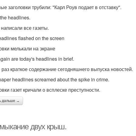
ные заголовки трубили: "Карл Роув подает в отставку".
 the headlines.
 написали все газеты.
eadlines flashed on the screen
овки мелькали на экране
gain are today's headlines in brief.
 раз краткое содержание сегодняшнего выпуска новостей.
aper headlines screamed about the spike in crime.
овки газет кричали о всплеске преступности.
ь дальше →
мыкание двух крыш.