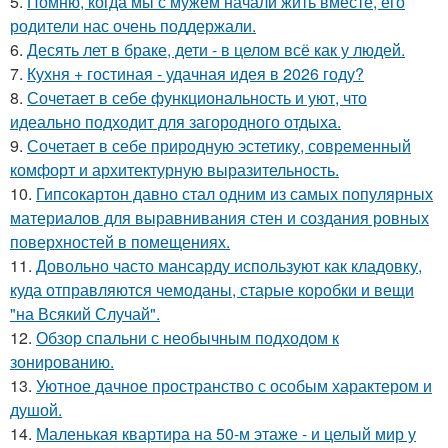
5.
Помню, когда мы с мужем начали жить вместе, его
родители нас очень поддержали.
6.
Десять лет в браке, дети - в целом всё как у людей.
7.
Кухня + гостиная - удачная идея в 2026 году?
8.
Сочетает в себе функциональность и уют, что
идеально подходит для загородного отдыха.
9.
Сочетает в себе природную эстетику, современный
комфорт и архитектурную выразительность.
10.
Гипсокартон давно стал одним из самых популярных
материалов для выравнивания стен и создания ровных
поверхностей в помещениях.
11.
Довольно часто мансарду используют как кладовку,
куда отправляются чемоданы, старые коробки и вещи
"на Всякий Случай".
12.
Обзор спальни с необычным подходом к
зонированию.
13.
Уютное дачное пространство с особым характером и
душой.
14.
Маленькая квартира на 50-м этаже - и целый мир у