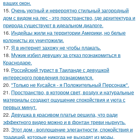
ваших окон.
15.
Очень уютный и невероятно стильный загородный
дом с видом на лес - это пространство, где архитектура и
природа существуют в идеальном диалоге.
16.
Индейцы жили на территории Америки, но белые
колонисты их уничтожили.
17.
Я в интернет захожу не чтобы плакать.
18.
Мужик избил девушку за отказ познакомиться в
Краснодаре.
19.
Российский турист в Таиланде с девушкой
интересного поведения познакомился.
20.
"Только не Кусайся - я Положительный Персонаж".
21.
Пространство, в котором свет, воздух и натуральные
материалы создают ощущение спокойствия и уюта с
первых минут.
22.
Девушка в красивом платье решила, что ради
эффектного видео можно и в фонтан треви нырнуть.
23.
Этот дом - воплощение элегантности, спокойствия и
традиций, которые никогда не выходят из моды.