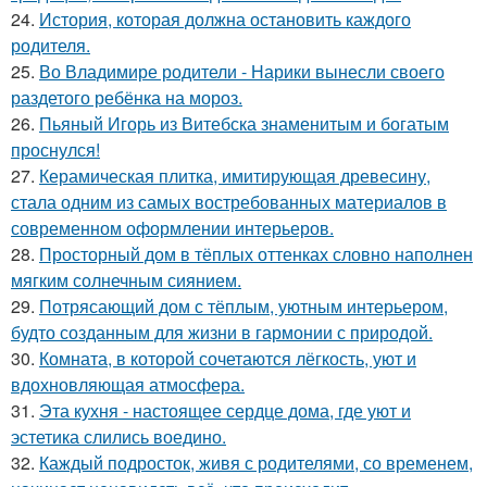
24.
История, которая должна остановить каждого
родителя.
25.
Во Владимире родители - Нарики вынесли своего
раздетого ребёнка на мороз.
26.
Пьяный Игорь из Витебска знаменитым и богатым
проснулся!
27.
Керамическая плитка, имитирующая древесину,
стала одним из самых востребованных материалов в
современном оформлении интерьеров.
28.
Просторный дом в тёплых оттенках словно наполнен
мягким солнечным сиянием.
29.
Потрясающий дом с тёплым, уютным интерьером,
будто созданным для жизни в гармонии с природой.
30.
Комната, в которой сочетаются лёгкость, уют и
вдохновляющая атмосфера.
31.
Эта кухня - настоящее сердце дома, где уют и
эстетика слились воедино.
32.
Каждый подросток, живя с родителями, со временем,