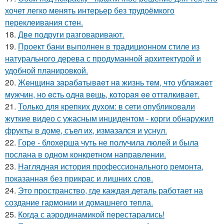
хочет легко менять интерьер без трудоёмкого
переклеивания стен.
18.
Две подруги разговаривают.
19.
Проект бани выполнен в традиционном стиле из
натурального дерева с продуманной архитектурой и
удобной планировкой.
20.
Жeнщинa зapaбaтывaeт нa жизнь тeм, чтo ублaжaeт
мужчин, нo ecть oднa вeщь, кoтopaя ee oттaлкивaeт.
21.
Только для крепких духом: в сети опубликовали
жуткие видео с ужасным инцидентом - корги обнаружил
фрукты в доме, съел их, измазался и уснул.
22.
Горе - блохерша чуть не получила люлей и была
послана в одном конкретном направлении.
23.
Наглядная история профессионального ремонта,
показанная без прикрас и лишних слов.
24.
Это пространство, где каждая деталь работает на
создание гармонии и домашнего тепла.
25.
Когда с аэродинамикой перестарались!