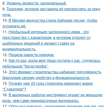
8.
Уровень редкости: запредельный.
9.
Трагедия, которая заставила её повзрослеть за одну
ночь.
10.
В Москве медсестра спела бабушке песню, чтобы
успокоить её.
11.
Необычный интерьер загородного дома - это
пространство с характером, в котором отходят от
шаблонных решений и делают ставку на
индивидуальность.
12.
Решила навести порядок.
13.
Как-то раз, когда моя тёща гостила у нас, случилась
небольшая "Катастрофа".
14.
Этот формат строительства набирает популярность
благодаря своему удобству и функциональности.
15.
Почему уже 33 года строители доверяют марке
"Старатели"?
16.
В малярных работах инструмент играет не меньшую
роль, чем сами лакокрасочные материалы.
17.
Обои под покраску - практичное решение для тех, кто