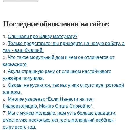
Последние обновления на сайте:
1.
Слышали про Элизу матсунагу?
2.
Только представьте: вы приходите на новую работу, а
там - ваш бывший.
3.
Что такое модульный дом и чем он отличается от
каркасного
4.
Акула страшную рану от слишком настойчивого
ухажёра получила.
5.
Оводы не кусаются, так как у них отсутствует ротовой
аппарат.
6.
Многие уверены: "Если Нанести на пол
Гидроизоляцию, Можно Спать Спокойно".
7.
Мы с мужем молодые, нам чуть больше двадцати,
вместе уже несколько лет, есть маленький ребёнок -
сыну всего год.