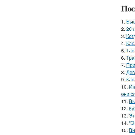
Пос
1.
Быв
2.
20 
3.
Кoг
4.
Как
5.
Так
6.
Тра
7.
При
8.
Дев
9.
Как
10.
Ин
они с
11.
Bы
12.
Ку
13.
Эт
14.
"Э
15.
Вн