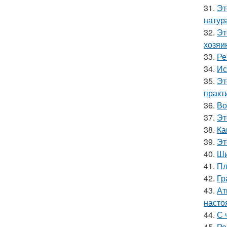
31.
Эт
натур
32.
Эт
хозяи
33.
Ре
34.
Ис
35.
Эт
практ
36.
Во
37.
Эт
38.
Ка
39.
Эт
40.
Ши
41.
Пл
42.
Гр
43.
Ат
насто
44.
С 
45.
Ре