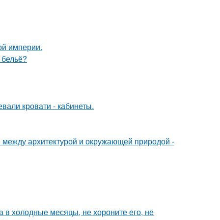
ой империи.
е бельё?
вали кровати - кабинеты.
е между архитектурой и окружающей природой -
а в холодные месяцы, не хороните его, не