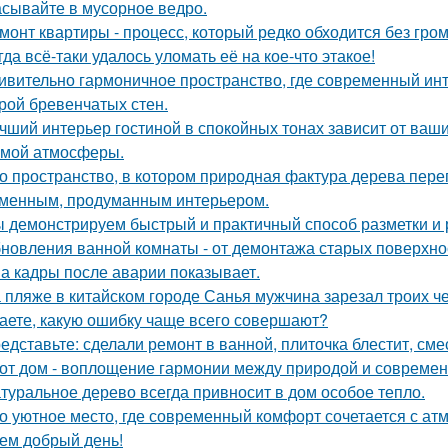
сывайте в мусорное ведро.
монт квартиры - процесс, который редко обходится без гром
гда всё-таки удалось уломать её на кое-что этакое!
ивительно гармоничное пространство, где современный инт
рой бревенчатых стен.
чший интерьер гостиной в спокойных тонах зависит от ваш
мой атмосферы.
о пространство, в котором природная фактура дерева переп
менным, продуманным интерьером.
 демонстрируем быстрый и практичный способ разметки и р
новления ванной комнаты - от демонтажа старых поверхнос
а кадры после аварии показывает.
 пляже в китайском городе Санья мужчина зарезал троих чел
аете, какую ошибку чаще всего совершают?
едставьте: сделали ремонт в ванной, плиточка блестит, сме
от дом - воплощение гармонии между природой и совреме
туральное дерево всегда привносит в дом особое тепло.
о уютное место, где современный комфорт сочетается с ат
ем добрый день!