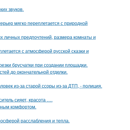
ких звуков.
ерьер мягко переплетается с природной
их личных предпочтений, размера комнаты и
летается с атмосферой русской сказки и
езки брусчатки при создании площадки.
тей до окончательной отделки.
овек из-за старой ссоры из-за ДТП, - полиция.
ситель сияет, красота ….
нным комфортом.
мосферой расслабления и тепла.