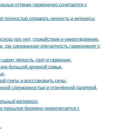
ельные оттенки гармонично сочетаются с
ет полностью отражать личность и интересы
сегда про уют, спокойствие и умиротворение.
и, где сдержанная элегантность гармонирует с
царят лёгкость, свет и гармония.
зни большой дружной семьи.
я.
кой суеты и восстановить силы.
нной сдержанностью и утончённой палитрой.
тельный материал.
где прошлое бережно переплетается с
!