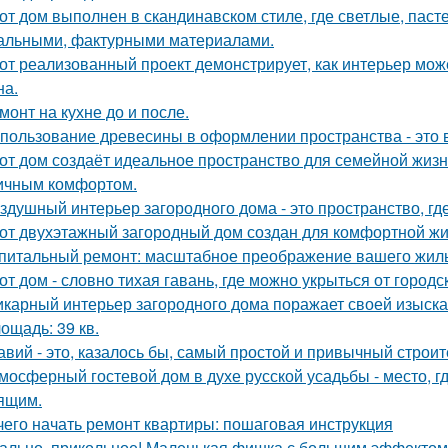
от дом выполнен в скандинавском стиле, где светлые, паст
альными, фактурными материалами.
от реализованный проект демонстрирует, как интерьер мож
на.
монт на кухне до и после.
пользование древесины в оформлении пространства - это в
от дом создаёт идеальное пространство для семейной жизн
ичным комфортом.
здушный интерьер загородного дома - это пространство, где 
от двухэтажный загородный дом создан для комфортной жи
питальный ремонт: масштабное преображение вашего жиль
от дом - словно тихая гавань, где можно укрыться от городс
карный интерьер загородного дома поражает своей изыска
ощадь: 39 кв.
авий - это, казалось бы, самый простой и привычный строи
мосферный гостевой дом в духе русской усадьбы - место, 
ящим.
чего начать ремонт квартиры: пошаговая инструкция
ально, прикольное! Маленькая фишка с большим эффектом