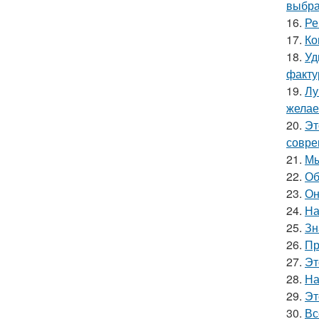
выбра
16.
Ре
17.
Ко
18.
Уд
факту
19.
Лу
желае
20.
Эт
совре
21.
Мы
22.
Об
23.
Он
24.
На
25.
Зн
26.
Пр
27.
Эт
28.
На
29.
Эт
30.
Вс