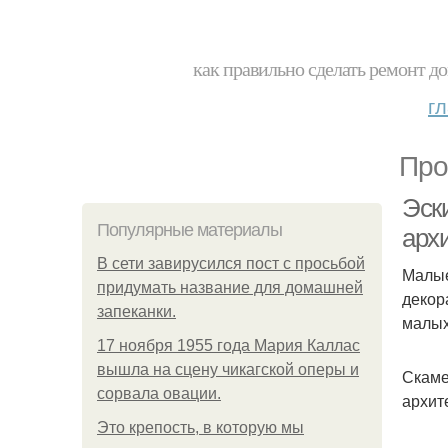
как правильно сделать ремонт до
г
Про
Эск
Популярные материалы
арх
В сети завирусился пост с просьбой
Малые
придумать название для домашней
декор
запеканки.
малых
17 ноября 1955 года Мария Каллас
вышла на сцену чикагской оперы и
Скаме
сорвала овации.
архит
Это крепость, в которую мы