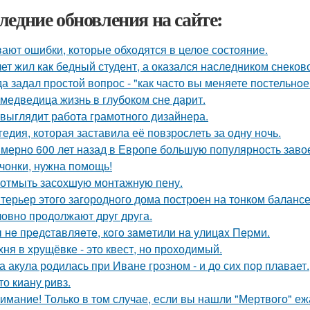
ледние обновления на сайте:
ают ошибки, которые обходятся в целое состояние.
лет жил как бедный студент, а оказался наследником снеков
да задал простой вопрос - "как часто вы меняете постельнo
 медведица жизнь в глубоком сне дарит.
 выглядит работа грамотного дизайнера.
гедия, которая заставила её повзрослеть за одну ночь.
мерно 600 лет назад в Европе большую популярность завое
чонки, нужна помощь!
 отмыть засохшую монтажную пену.
терьер этого загородного дома построен на тонком баланс
ловно продолжают друг друга.
 нe пpeдcтaвляeтe, кoгo зaмeтили нa yлицax Пepми.
хня в хрущёвке - это квест, но проходимый.
а акула родилась при Иване грозном - и до сих пор плавает.
то киану ривз.
имание! Только в том случае, если вы нашли "Мертвого" еж