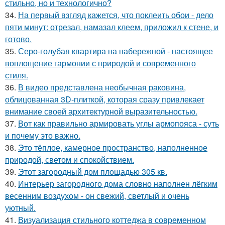
стильно, но и технологично?
34.
На первый взгляд кажется, что поклеить обои - дело
пяти минут: отрезал, намазал клеем, приложил к стене, и
готово.
35.
Серо-голубая квартира на набережной - настоящее
воплощение гармонии с природой и современного
стиля.
36.
В видео представлена необычная раковина,
облицованная 3D-плиткой, которая сразу привлекает
внимание своей архитектурной выразительностью.
37.
Вот как правильно армировать углы армопояса - суть
и почему это важно.
38.
Это тёплое, камерное пространство, наполненное
природой, светом и спокойствием.
39.
Этот загородный дом площадью 305 кв.
40.
Интерьер загородного дома словно наполнен лёгким
весенним воздухом - он свежий, светлый и очень
уютный.
41.
Визуализация стильного коттеджа в современном