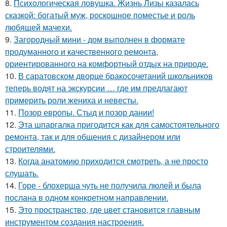
8.
Психологическая ловушка. Жизнь Лизы казалась
сказкой: богатый муж, роскошное поместье и роль
любящей мачехи.
9.
Загородный мини - дом выполнен в формате
продуманного и качественного ремонта,
ориентированного на комфортный отдых на природе.
10.
В саратовском дворце бракосочетаний школьников
теперь водят на экскурсии … где им предлагают
примерить роли жениха и невесты.
11.
Позор европы. Стыд и позор дании!
12.
Эта шпаргалка пригодится как для самостоятельного
ремонта, так и для общения с дизайнером или
строителями.
13.
Когда анатомию приходится смотреть, а не просто
слушать.
14.
Горе - блохерша чуть не получила люлей и была
послана в одном конкретном направлении.
15.
Это пространство, где цвет становится главным
инструментом создания настроения.