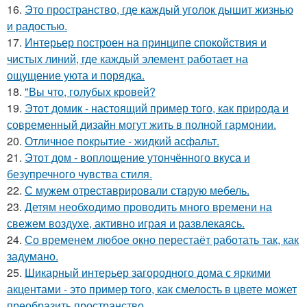
16.
Это пространство, где каждый уголок дышит жизнью
и радостью.
17.
Интерьер построен на принципе спокойствия и
чистых линий, где каждый элемент работает на
ощущение уюта и порядка.
18.
"Вы что, голубых кровей?
19.
Этот домик - настоящий пример того, как природа и
современный дизайн могут жить в полной гармонии.
20.
Отличное покрытие - жидкий асфальт.
21.
Этот дом - воплощение утончённого вкуса и
безупречного чувства стиля.
22.
С мужем отреставрировали старую мебель.
23.
Детям необходимо проводить много времени на
свежем воздухе, активно играя и развлекаясь.
24.
Со временем любое окно перестаёт работать так, как
задумано.
25.
Шикарный интерьер загородного дома с яркими
акцентами - это пример того, как смелость в цвете может
преобразить пространство.