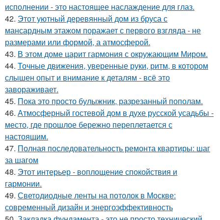
исполнении - это настоящее наслаждение для глаз.
42.
Этот уютный деревянный дом из бруса с
мансардным этажом поражает с первого взгляда - не
размерами или формой, а атмосферой.
43.
В этом доме царит гармония с окружающим Миром.
44.
Точные движения, уверенные руки, ритм, в котором
слышен опыт и внимание к деталям - всё это
завораживает.
45.
Пока это просто булыжник, разрезанный пополам.
46.
Атмосферный гостевой дом в духе русской усадьбы -
место, где прошлое бережно переплетается с
настоящим.
47.
Полная последовательность ремонта квартиры: шаг
за шагом
48.
Этот интерьер - воплощение спокойствия и
гармонии.
49.
Светодиодные ленты на потолок в Москве:
современный дизайн и энергоэффективность
50.
Закладка фундамента - это не просто технический