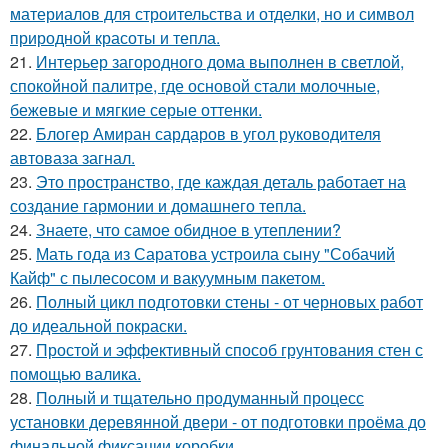
материалов для строительства и отделки, но и символ
природной красоты и тепла.
21.
Интерьер загородного дома выполнен в светлой,
спокойной палитре, где основой стали молочные,
бежевые и мягкие серые оттенки.
22.
Блогер Амиран сардаров в угол руководителя
автоваза загнал.
23.
Это пространство, где каждая деталь работает на
создание гармонии и домашнего тепла.
24.
Знаете, что самое обидное в утеплении?
25.
Мать года из Саратова устроила сыну "Собачий
Кайф" с пылесосом и вакуумным пакетом.
26.
Полный цикл подготовки стены - от черновых работ
до идеальной покраски.
27.
Простой и эффективный способ грунтования стен с
помощью валика.
28.
Полный и тщательно продуманный процесс
установки деревянной двери - от подготовки проёма до
финальной фиксации коробки.