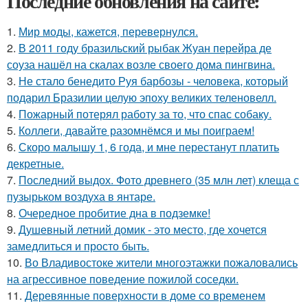
Последние обновления на сайте:
1.
Мир моды, кажется, перевернулся.
2.
В 2011 году бразильский рыбак Жуан перейра де
соуза нашёл на скалах возле своего дома пингвина.
3.
Не стало бенедито Руя барбозы - человека, который
подарил Бразилии целую эпоху великих теленовелл.
4.
Пожарный потерял работу за то, что спас собаку.
5.
Коллеги, давайте разомнёмся и мы поиграем!
6.
Скоро малышу 1, 6 года, и мне перестанут платить
декретные.
7.
Последний выдох. Фото древнего (35 млн лет) клеща с
пузырьком воздуха в янтаре.
8.
Очередное пробитие дна в подземке!
9.
Душевный летний домик - это место, где хочется
замедлиться и просто быть.
10.
Во Владивостоке жители многоэтажки пожаловались
на агрессивное поведение пожилой соседки.
11.
Деревянные поверхности в доме со временем