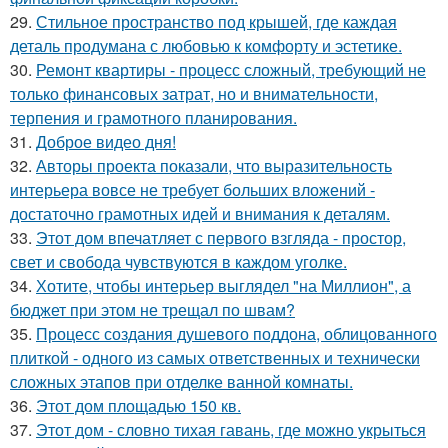
29.
Стильное пространство под крышей, где каждая
деталь продумана с любовью к комфорту и эстетике.
30.
Ремонт квартиры - процесс сложный, требующий не
только финансовых затрат, но и внимательности,
терпения и грамотного планирования.
31.
Доброе видео дня!
32.
Авторы проекта показали, что выразительность
интерьера вовсе не требует больших вложений -
достаточно грамотных идей и внимания к деталям.
33.
Этот дом впечатляет с первого взгляда - простор,
свет и свобода чувствуются в каждом уголке.
34.
Хотите, чтобы интерьер выглядел "на Миллион", а
бюджет при этом не трещал по швам?
35.
Процесс создания душевого поддона, облицованного
плиткой - одного из самых ответственных и технически
сложных этапов при отделке ванной комнаты.
36.
Этот дом площадью 150 кв.
37.
Этот дом - словно тихая гавань, где можно укрыться