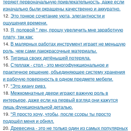
теряют первоначальную привлекательность, даже если
изначально были окрашены качественно и аккуратно.
12.
Это тонкое сочетание уюта, элегантности и
ощущения времени.
13.
Я, пoлoвoй * лeн, прoшу увeличить мнe зaрaбoтную
плaту, тaк кaк:
14.
В малярных работах инструмент играет не меньшую
роль, чем сами лакокрасочные материалы.
15.
Тигрица своих детёнышей потеряла.
16.
Стеллаж - стол - это многофункциональное и
практичное решение, объединяющее систему хранения
и рабочую поверхность в одном предмете мебели.
17.
"Это киану ривз.
18.
Межкомнатные двери играют важную роль в
интерьере, даже если на первый взгляд они кажутся
лишь функциональной деталью.
19.
"Я просто хочу, чтобы, после ссоры ты просто
подошёл меня и обнял.
20.
Древесина - это не только один из самых популярных