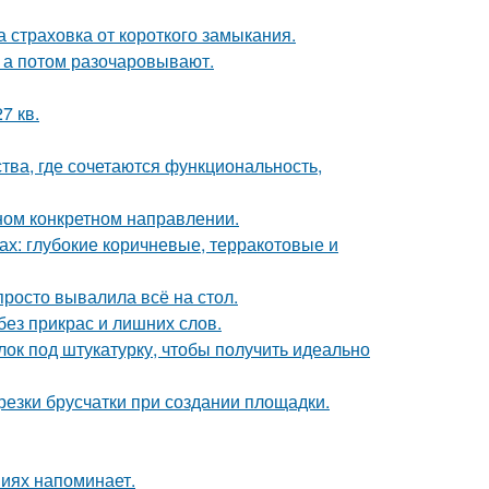
ша страховка от короткого замыкания.
- а потом разочаровывают.
7 кв.
ства, где сочетаются функциональность,
дном конкретном направлении.
х: глубокие коричневые, терракотовые и
просто вывалила всё на стол.
ез прикрас и лишних слов.
лок под штукатурку, чтобы получить идеально
езки брусчатки при создании площадки.
ниях напоминает.