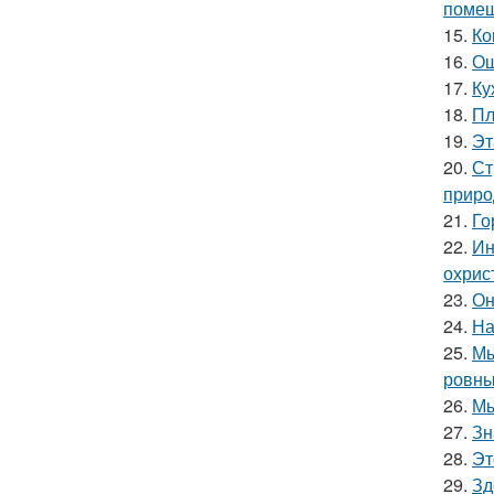
помещ
15.
Ко
16.
Ош
17.
Ку
18.
Пл
19.
Эт
20.
Ст
приро
21.
Го
22.
Ин
охрис
23.
Он
24.
На
25.
Мы
ровны
26.
Мы
27.
Зн
28.
Эт
29.
Зд