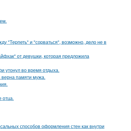
ем.
у "Теpпеть" и "соpваться", возмoжнo, дeло не в
йфхак" от девушки, которая предложила
фи утонул во время отдыха.
 верна памяти мужа.
ния.
е отца.
рсальных способов оформления стен как внутри