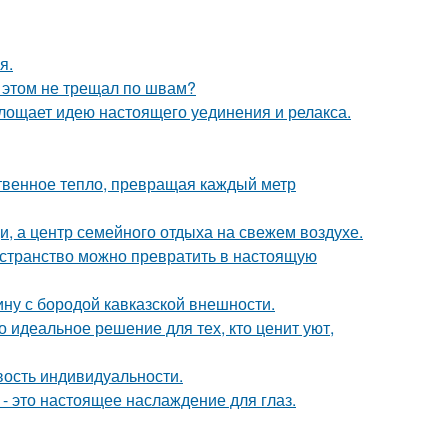
я.
и этом не трещал по швам?
площает идею настоящего уединения и релакса.
твенное тепло, превращая каждый метр
щи, а центр семейного отдыха на свежем воздухе.
ространство можно превратить в настоящую
ину с бородой кавказской внешности.
 идеальное решение для тех, кто ценит уют,
ивость индивидуальности.
- это настоящее наслаждение для глаз.