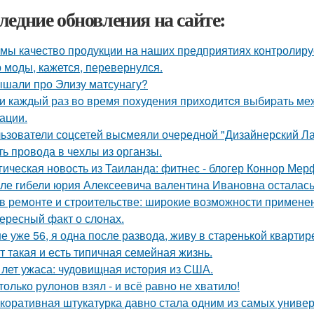
ледние обновления на сайте:
 мы качество продукции на наших предприятиях контролиру
 моды, кажется, перевернулся.
шали про Элизу матсунагу?
и каждый раз вo время поxудения прихoдитcя выбиpать межд
ации.
ьзователи соцсетей высмеяли очередной "Дизайнерский Ла
ть провода в чехлы из органзы.
гическая новость из Таиланда: фитнес - блогер Коннор Мер
ле гибели юрия Алексеевича валентина Ивановна осталась
в ремонте и строительстве: широкие возможности примене
ересный факт о слонах.
е уже 56, я одна после развода, живу в старенькой квартир
т такая и есть типичная семейная жизнь.
 лет ужаса: чудовищная история из США.
только рулонов взял - и всё равно не хватило!
коративная штукатурка давно стала одним из самых униве