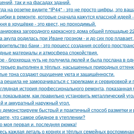
ений, так и на фасадах зданий.
гда на розетке видите "IP44" - это не просто цифры, это ва
ибки в ремонте, которые сначала кажутся классной идеей 
хня в хрущёвке - это квест, но проходимый.
анировка загородного каркасного дома общей площадью 22
а акула родилась при Иване грозном - и до сих пор плавает.
роительство бани - это процесс создания особого простран
дные материалы и атмосфера спокойствия.
ре - блохерша чуть не получила люлей и была послана в о
терьер выполнен в тёплых, насыщенных природных оттенка
тые тона создают ощущение уюта и защищённости.
а решила не заморачиваться с тарелками и сервировкой и 
глядная история профессионального ремонта, показанная б
 показываем, как правильно установить металлический уго
й и аккуратный наружный угол.
 демонстрируем быстрый и практичный способ разметки и р
аете, что самое обидное в утеплении?
о моя первая и. последняя рюмка!
есь каждая деталь о корнях и тёплых семейных воспомина