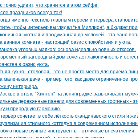
с точно удивит, что хранится в этом сейфе!
сле праздников всегда так!
огда именно текстиль главным героем интерьера становитс
тите, чтобы интерьер выглядел "на Миллион", а бюджет пр
коничная, уютная и продуманная до мелочей - эта баня во
а ванная комната - настоящий оазис спокойствия и уюта.
тановка угловых маяков: основа идеально ровных откосов.
временный загородный дом сочетает лаконичность и естес
ранства в оазис уюта.
тняя кухня - столовая - это не просто место для приёма пи
а маленькая дача - пример того, как даже ограниченное п
жину интерьера.
Москве в отеле "Хилтон" на ленинградке разыскивают мужч
ильные деревянные панели для современных гостиных - это
ику и природную гармонию.
терьер сочетает в себе лёгкость скандинавского стиля и ж
зуализация стильного коттеджа в современном исполнении 
обую новые ручные инструменты - отличные впечатления!
как не мёрзнуть зимой, и не задыхаться летом.