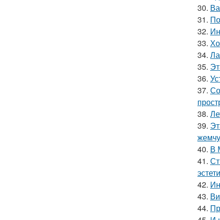
30.
Ва
31.
По
32.
Ин
33.
Хо
34.
Ла
35.
Эт
36.
Ус
37.
Со
прост
38.
Ле
39.
Эт
жемчу
40.
В 
41.
Ст
эстет
42.
Ин
43.
Ви
44.
Пр
45.
И 