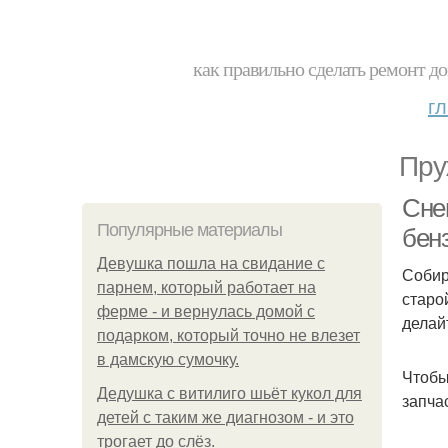
как правильно сделать ремонт до
г
Пру
Сне
Популярные материалы
бен
Девушка пошла на свидание с
Собир
парнем, который работает на
старо
ферме - и вернулась домой с
делай
подарком, который точно не влезет
в дамскую сумочку.
Чтобы
Дедушка с витилиго шьёт кукол для
запча
детей с таким же диагнозом - и это
трогает до слёз.