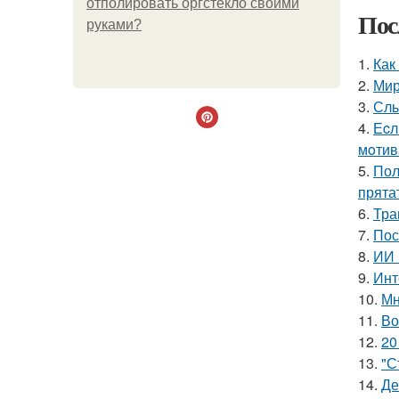
отполировать оргстекло своими
Пос
руками?
1.
Как
2.
Мир
3.
Слы
4.
Еcл
мoтив
5.
Пол
прята
6.
Тра
7.
Пос
8.
ИИ 
9.
Инт
10.
Мн
11.
Во
12.
20
13.
"С
14.
Де