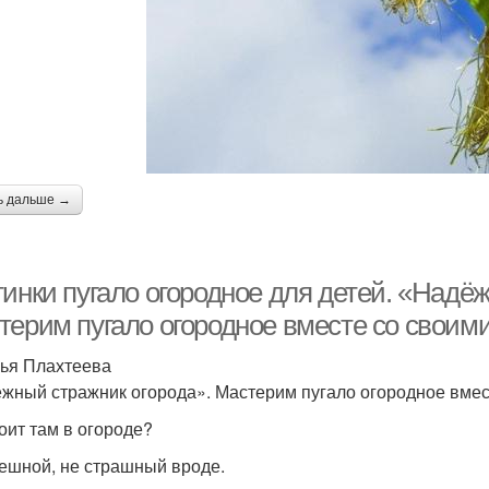
ь дальше →
тинки пугало огородное для детей. «Надё
терим пугало огородное вместе со своим
ья Плахтеева
жный стражник огорода». Мастерим пугало огородное вмес
тоит там в огороде?
ешной, не страшный вроде.