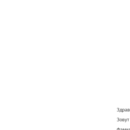
Здравс
Зовут
Фамил