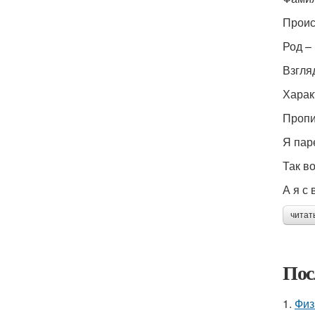
Проис
Род –
Взгля
Харак
Пропи
Я пар
Так в
А я с
читат
Пос
1.
Физ