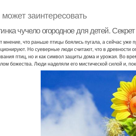
 может заинтересовать
тинка чучело огородное для детей. Секре
т мнение, что раньше птицы боялись пугала, а сейчас уже п
ционируют. Но суеверные люди считают, что в древности ог
ивания птиц, но и как символ защиты дома и урожая. Во вр
лом божества. Люди наделяли его мистической силой и, по