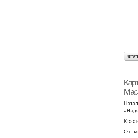
читат
Кар
Мас
Натал
«Надё
Кто с
Он см