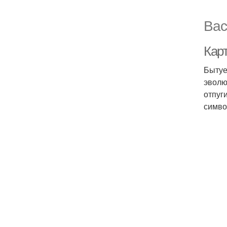
Вас
Кар
Бытуе
эволю
отпуг
симво