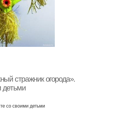
жный стражник огорода».
и детьми
те со своими детьми