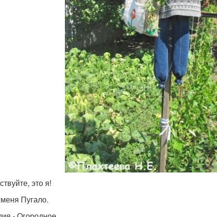
твуйте, это я!
 меня Пугало.
ия - Огородное.