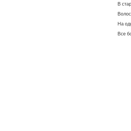
В ста
Волос
На одн
Все б