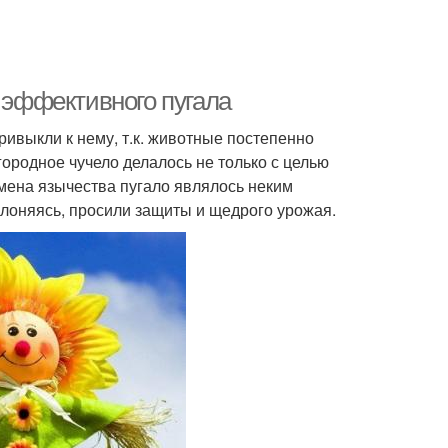
т эффективного пугала
ривыкли к нему, т.к. животные постепенно
ородное чучело делалось не только с целью
емена язычества пугало являлось неким
клоняясь, просили защиты и щедрого урожая.