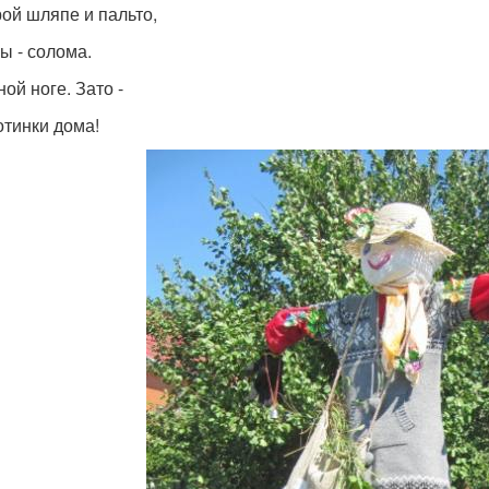
рой шляпе и пальто,
ы - солома.
ой ноге. Зато -
отинки дома!