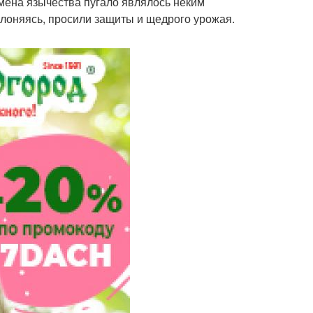
емена язычества пугало являлось неким
клоняясь, просили защиты и щедрого урожая.