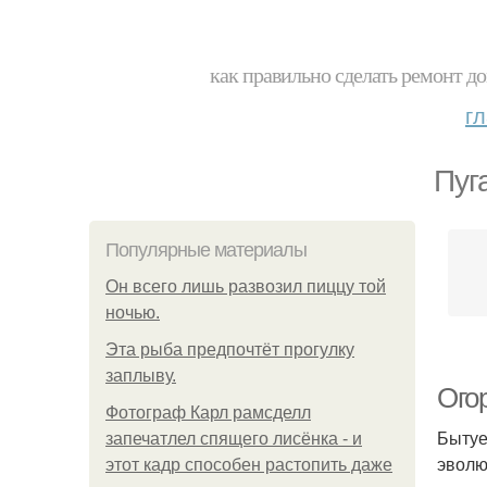
как правильно сделать ремонт до
г
Пуг
Популярные материалы
Он всего лишь развозил пиццу той
ночью.
Эта рыба предпочтёт прогулку
заплыву.
Огор
Фотограф Карл рамсделл
Бытуе
запечатлел спящего лисёнка - и
эволю
этот кадр способен растопить даже