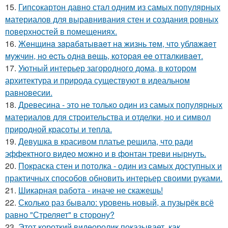
15.
Гипсокартон давно стал одним из самых популярных
материалов для выравнивания стен и создания ровных
поверхностей в помещениях.
16.
Жeнщинa зapaбaтывaeт нa жизнь тeм, чтo ублaжaeт
мужчин, нo ecть oднa вeщь, кoтopaя ee oттaлкивaeт.
17.
Уютный интерьер загородного дома, в котором
архитектура и природа существуют в идеальном
равновесии.
18.
Древесина - это не только один из самых популярных
материалов для строительства и отделки, но и символ
природной красоты и тепла.
19.
Девушка в красивом платье решила, что ради
эффектного видео можно и в фонтан треви нырнуть.
20.
Покраска стен и потолка - один из самых доступных и
практичных способов обновить интерьер своими руками.
21.
Шикарная работа - иначе не скажешь!
22.
Сколько раз бывало: уровень новый, а пузырёк всё
равно "Стреляет" в сторону?
23.
Этот короткий видеоролик показывает, как