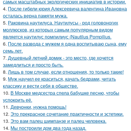
самых масштабных экологических инициатив в истории.
4.
После гибели юрия Алексеевича валентина Ивановна
осталась верна памяти мужа.
5.
Раковина наутилуса. Наутилусы - род головоногих
моллюсков, из которых самым популярным видом
является наутилус помпилиус (Nautilus Pompilius.
6.
После развода с мужем я одна воспитываю сына, ему
семь лет.
7.
Душевный летний домик - это место, где хочется
замедлиться и просто быть.
8.
Лишь в том случае, если отношения, то только такие!
9.
Муж научил ее краситься, качать бедрами, читать
классику и вести себя в обществе.
10.
В Москве медсестра спела бабушке песню, чтобы
успокоить её.
11.
Девчонки, нужна помощь!
12.
Это прекрасное сочетание практичности и эстетики.
13.
Это вам палец шимпанзе и палец человека.
14.
Мы построили дом два года назад.