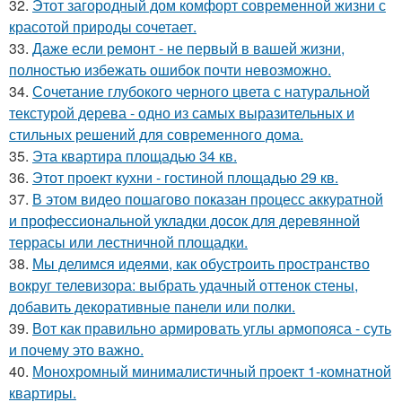
32.
Этот загородный дом комфорт современной жизни с
красотой природы сочетает.
33.
Даже если ремонт - не первый в вашей жизни,
полностью избежать ошибок почти невозможно.
34.
Сочетание глубокого черного цвета с натуральной
текстурой дерева - одно из самых выразительных и
стильных решений для современного дома.
35.
Эта квартира площадью 34 кв.
36.
Этот проект кухни - гостиной площадью 29 кв.
37.
В этом видео пошагово показан процесс аккуратной
и профессиональной укладки досок для деревянной
террасы или лестничной площадки.
38.
Мы делимся идеями, как обустроить пространство
вокруг телевизора: выбрать удачный оттенок стены,
добавить декоративные панели или полки.
39.
Вот как правильно армировать углы армопояса - суть
и почему это важно.
40.
Монохромный минималистичный проект 1-комнатной
квартиры.