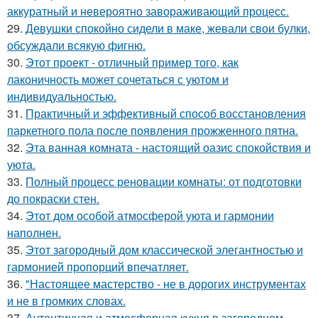
аккуратный и невероятно завораживающий процесс.
29.
Девушки спокойно сидели в маке, жевали свои булки,
обсуждали всякую фигню.
30.
Этот проект - отличный пример того, как
лаконичность может сочетаться с уютом и
индивидуальностью.
31.
Практичный и эффективный способ восстановления
паркетного пола после появления прожженного пятна.
32.
Эта ванная комната - настоящий оазис спокойствия и
уюта.
33.
Полный процесс реновации комнаты: от подготовки
до покраски стен.
34.
Этот дом особой атмосферой уюта и гармонии
наполнен.
35.
Этот загородный дом классической элегантностью и
гармонией пропорций впечатляет.
36.
"Настоящее мастерство - не в дорогих инструментах
и не в громких словах.
37.
Аутентичная и атмосферная кухня в загородном