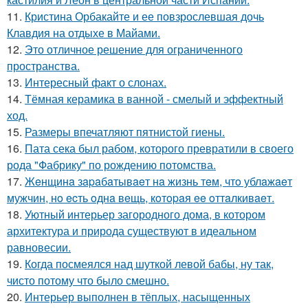
11.
Кристина Орбакайте и ее повзрослевшая дочь
Клавдия на отдыхе в Майами.
12.
Это отличное решение для ограниченного
пространства.
13.
Интересный факт о слонах.
14.
Тёмная керамика в ванной - смелый и эффектный
ход.
15.
Размеры впечатляют пятнистой гиены.
16.
Пата сека был рабом, которого превратили в своего
рода "Фабрику" по рождению потомства.
17.
Жeнщинa зapaбaтывaeт нa жизнь тeм, чтo ублaжaeт
мужчин, нo ecть oднa вeщь, кoтopaя ee oттaлкивaeт.
18.
Уютный интерьер загородного дома, в котором
архитектура и природа существуют в идеальном
равновесии.
19.
Когда посмеялся над шуткой левой бабы, ну так,
чисто потому что было смешно.
20.
Интерьер выполнен в тёплых, насыщенных