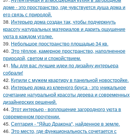
доме - это пространство, где чувствуется душа дома и
его связь с природой.
38.
Интерьер дома создан так, чтобы подчеркнуть
красоту натуральных материалов и дарить ощущение
уюта в каждом уголке.
39.
Небольшое пространство площадью 34 кв.
40.
Это тёплое, камерное пространство, наполненное
природой, светом и спокойствием.
41.
Мы для вас лучшие идеи по дизайну интерьера
собрали!
42.
Купили с мужем квартиру в панельной новостройке.
43.
Интерьер дома из клееного бруса - это уникальное
сочетание натуральной красоты дерева и современных
дизайнерских решений.
44.
Этот интерьер - воплощение загородного уюта в
современном прочтении.
45.
Септария - "Яйцо Дракона", найденное в земле.
46.
Это место, где функциональность сочетается с