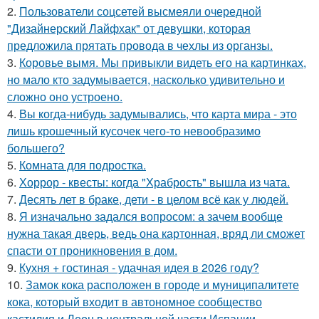
2.
Пользователи соцсетей высмеяли очередной
"Дизайнерский Лайфхак" от девушки, которая
предложила прятать провода в чехлы из органзы.
3.
Коровье вымя. Мы привыкли видеть его на картинках,
но мало кто задумывается, насколько удивительно и
сложно оно устроено.
4.
Вы когда-нибудь задумывались, что карта мира - это
лишь крошечный кусочек чего-то невообразимо
большего?
5.
Комната для подростка.
6.
Хоррор - квесты: когда "Храбрость" вышла из чата.
7.
Десять лет в браке, дети - в целом всё как у людей.
8.
Я изначально задался вопросом: а зачем вообще
нужна такая дверь, ведь она картонная, вряд ли сможет
спасти от проникновения в дом.
9.
Кухня + гостиная - удачная идея в 2026 году?
10.
Замок кока расположен в городе и муниципалитете
кока, который входит в автономное сообщество
кастилия и Леон в центральной части Испании.