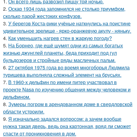
1.
Он всего лишь развозил пиццу той ночью.
2.
Оскар 1934 года запомнился не столько триумфом,
сколько парой жестоких конфузов.
3.
У берегов Коста-рики учёные наткнулись на поистине
удивительное зрелище - ярко-оранжевую акулу - няньку.
4.
Как уменьшить нагрев стен в жаркую погоду?
5.
На Борнео, где ещё шумят одни из самых богатых
жизнью джунглей планеты, беда приходит под гул
бульдозеров и стройные ряды масличных пальм.
6.
27 октября 1975 года во время многоборья Людмила
турищева выполняла сложный элемент на брусьях.
7.
В 1960-х дельфин по имени питер участвовал в
проекте Nasa по изучению общения между человеком и
дельфином.
8.
Зумеры погром в арендованном доме в свердловской
области устроили.
9.
Я изначально задался вопросом: а зачем вообще
нужна такая дверь, ведь она картонная, вряд ли сможет
спасти от проникновения в дом.