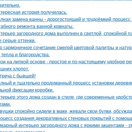
вительно.
тересная история получилась.
лная замена ванны - дорогостоящий и трудоёмкий процесс,
абного ремонта ванной комнаты.
терьер загородного дома выполнен в светлой, спокойной п
е серые оттенки.
о гармоничное сочетание смелой цветовой палитры и нат
, тепла и благородства.
ои на липкой основе - простое и по-настоящему удобное р
ишних хлопот.
треча с бывшей!
лный и тщательно продуманный процесс установки деревян
ьной фиксации коробки.
терьер этого дома создан в стиле, где современные удобс
тами.
вушки спокойно сидели в маке, жевали свои булки, обсужд
оцесс создания декоративных стеновых покрытий с помощ
карный интерьер загородного дома с яркими акцентами - эт