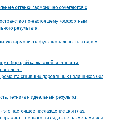
ельные оттенки гармонично сочетаются с
пространство по-настоящему комфортным.
ьного результата.
альную гармонию и функциональность в одном
ину с бородой кавказской внешности.
 наполнен.
 ремонта сгнивших деревянных наличников без
ть, техника и идеальный результат.
- это настоящее наслаждение для глаз.
оражает с первого взгляда - не размерами или