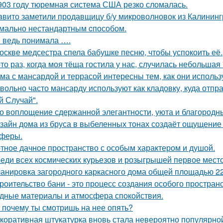
903 году тюремная система США резко сломалась.
aвито заметили продавщицу б/у микроволновок из Калининг
мально нестандартным cпособом.
я ведь понимала ….
оскве медсестра спела бабушке песню, чтобы успокоить её.
-то раз, когда моя тёща гостила у нас, случилась небольшая
ма с мансардой и террасой интересны тем, как они исполь
вольно часто мансарду используют как кладовку, куда отпр
й Случай".
о воплощение сдержанной элегантности, уюта и благородн
зайн дома из бруса в выбеленных тонах создаёт ощущение с
феры.
тное дачное пространство с особым характером и душой.
еди всех космических курьезов и розыгрышей первое место
анировка загородного каркасного дома общей площадью 22
роительство бани - это процесс создания особого простран
дные материалы и атмосфера спокойствия.
 почему ты смотришь на нее опять?
коративная штукатурка вновь стала невероятно популярной