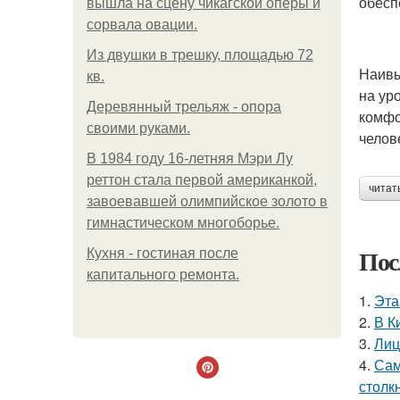
обесп
вышла на сцену чикагской оперы и
сорвала овации.
Из двушки в трешку, площадью 72
Наивы
кв.
на ур
Деревянный трельяж - опора
комфо
своими руками.
челов
В 1984 году 16-летняя Мэри Лу
реттон стала первой американкой,
читат
завоевавшей олимпийское золото в
гимнастическом многоборье.
Пос
Кухня - гостиная после
капитального ремонта.
1.
Эта
2.
В К
3.
Лиц
4.
Сам
столк