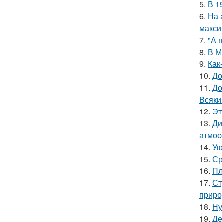
5.
В 1
6.
На 
макси
7.
"А 
8.
В М
9.
Как
10.
До
11.
До
Всяки
12.
Эт
13.
Ди
атмос
14.
Ую
15.
Ср
16.
Пл
17.
Ст
приро
18.
Ну
19.
Де