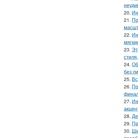
неуди
20.
Ин
21.
По
масшт
22.
Ин
мягки
23.
Эт
стиля
24.
Об
без л
25.
Вс
26.
По
финал
27.
Ин
акцен
28.
Де
29.
Пр
30.
Ши