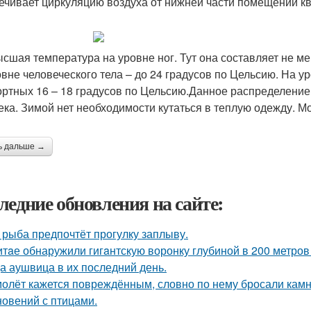
ечивает циркуляцию воздуха от нижней части помещений кв
сшая температура на уровне ног. Тут она составляет не ме
овне человеческого тела – до 24 градусов по Цельсию. На 
ртных 16 – 18 градусов по Цельсию.Данное распределени
ека. Зимой нет необходимости кутаться в теплую одежду. Мо
ь дальше →
ледние обновления на сайте:
 рыба предпочтёт прогулку заплыву.
итaе обнаружили гигaнтскую воронку глубиной в 200 метро
а аушвица в их последний день.
олёт кажется повреждённым, словно по нему бросали камни
новений с птицами.