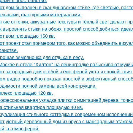
разить пространство.
от дом выполнен в скандинавском стиле, где светлые, паст
альными, фактурными материалами.
гкие оттенки, аккуратные текстуры и тёплый свет делают 
к выровнять стыки на обоях: простой способ добиться идеал
от дом площадью 150 кв.
от проект стал примером того, как можно объединить визу
ранстве.
рошая земляночка для отдыха в лесу.
Москве в отеле "Хилтон" на ленинградке разыскивают мужч
от загородный дом особой атмосферой уюта и спокойствия
ом видео подробно показан простой и эффективный способ
одимости полной замены всей конструкции.
плекс площадью 120 кв.
офессиональная укладка плитки с имитацией дерева: точнос
а стильная квартира площадью 40 кв.
зуализация стильного коттеджа в современном исполнении 
от уютный деревянный дом из бруса с мансардным этажом п
й, а атмосферой.