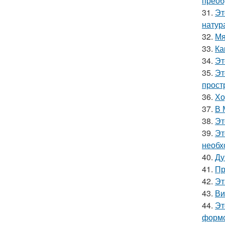
преоб
31.
Эт
натур
32.
Мя
33.
Ка
34.
Эт
35.
Эт
прост
36.
Хо
37.
В 
38.
Эт
39.
Эт
необх
40.
Ду
41.
Пр
42.
Эт
43.
Ви
44.
Эт
формо