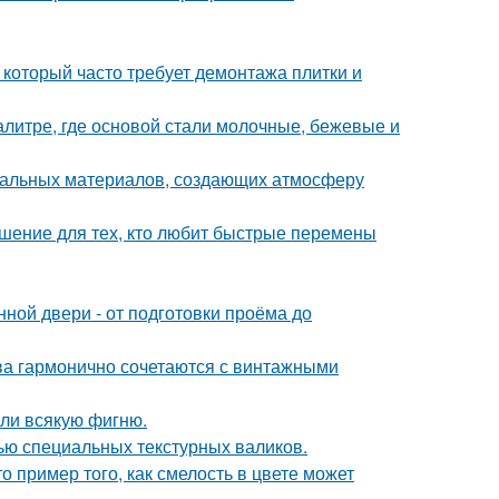
 который часто требует демонтажа плитки и
алитре, где основой стали молочные, бежевые и
уральных материалов, создающих атмосферу
ешение для тех, кто любит быстрые перемены
ной двери - от подготовки проёма до
тва гармонично сочетаются с винтажными
али всякую фигню.
ью специальных текстурных валиков.
о пример того, как смелость в цвете может