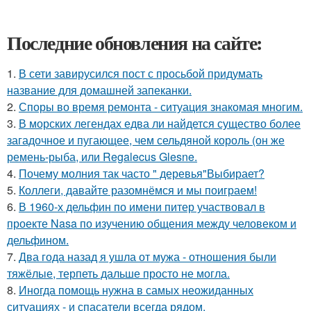
Последние обновления на сайте:
1.
В сети завирусился пост с просьбой придумать
название для домашней запеканки.
2.
Споры во время ремонта - ситуация знакомая многим.
3.
В морских легендах едва ли найдется существо более
загадочное и пугающее, чем сельдяной король (он же
ремень-рыба, или Regalecus Glesne.
4.
Почему молния так часто " деревья"Выбирает?
5.
Коллеги, давайте разомнёмся и мы поиграем!
6.
В 1960-х дельфин по имени питер участвовал в
проекте Nasa по изучению общения между человеком и
дельфином.
7.
Два года назад я ушла от мужа - отношения были
тяжёлые, терпеть дальше просто не могла.
8.
Иногда помощь нужна в самых неожиданных
ситуациях - и спасатели всегда рядом.