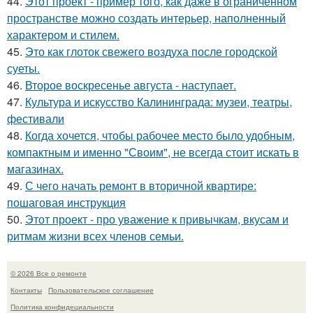
44.
Этот проект - пример того, как даже в ограниченном
пространстве можно создать интерьер, наполненный
характером и стилем.
45.
Это как глоток свежего воздуха после городской
суеты.
46.
Второе воскресенье августа - наступает.
47.
Культура и искусство Калининграда: музеи, театры,
фестивали
48.
Когда хочется, чтобы рабочее место было удобным,
компактным и именно "Своим", не всегда стоит искать в
магазинах.
49.
С чего начать ремонт в вторичной квартире:
пошаговая инструкция
50.
Этот проект - про уважение к привычкам, вкусам и
ритмам жизни всех членов семьи.
© 2026 Все о ремонте
Контакты
Пользовательское соглашение
Политика конфидециальности