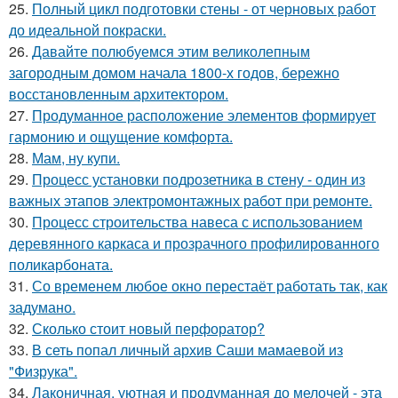
25.
Полный цикл подготовки стены - от черновых работ
до идеальной покраски.
26.
Давайте полюбуемся этим великолепным
загородным домом начала 1800-х годов, бережно
восстановленным архитектором.
27.
Продуманное расположение элементов формирует
гармонию и ощущение комфорта.
28.
Мам, ну купи.
29.
Процесс установки подрозетника в стену - один из
важных этапов электромонтажных работ при ремонте.
30.
Процесс строительства навеса с использованием
деревянного каркаса и прозрачного профилированного
поликарбоната.
31.
Со временем любое окно перестаёт работать так, как
задумано.
32.
Сколько стоит новый перфоратор?
33.
В сеть попал личный архив Саши мамаевой из
"Физрука".
34.
Лаконичная, уютная и продуманная до мелочей - эта