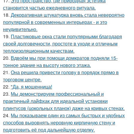
17.
Это пространство, где природная эстетика
становится частью ежедневного ритуала.
18.
Декоративная штукатурка вновь стала невероятно
популярной в современных интерьерах - и это
неудивительно.
19.
Пластиковые окна стали популярными благодаря
своей долговечности, простоте в уходе и отличным
теплоизоляционным качествам.
20.
Вдвоём мы при помощи домкратов подняли 15-
тонное здание на высоту нового этажа.
21.
Она решила привести голову в порядок прямо в
торговом центре.
22.
"Да, я мошенница!
23.
Мы демонстрируем профессиональный и
практичный лайфхак для идеальной установки
плинтусов (цокольных планок) даже на кривых стенах.
24.
Мы показываем один из самых быстрых и удобных
способов выровнять неровную кирпичную стену и
подготовить её под дальнейшую отделку.