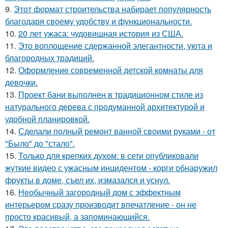
9.
Этот формат строительства набирает популярность
благодаря своему удобству и функциональности.
10.
20 лет ужаса: чудовищная история из США.
11.
Это воплощение сдержанной элегантности, уюта и
благородных традиций.
12.
Оформление современной детской комнаты для
девочки.
13.
Проект бани выполнен в традиционном стиле из
натурального дерева с продуманной архитектурой и
удобной планировкой.
14.
Сделали полный ремонт ванной своими руками - от
"Было" до "стало".
15.
Только для крепких духом: в сети опубликовали
жуткие видео с ужасным инцидентом - корги обнаружил
фрукты в доме, съел их, измазался и уснул.
16.
Необычный загородный дом с эффектным
интерьером сразу производит впечатление - он не
просто красивый, а запоминающийся.