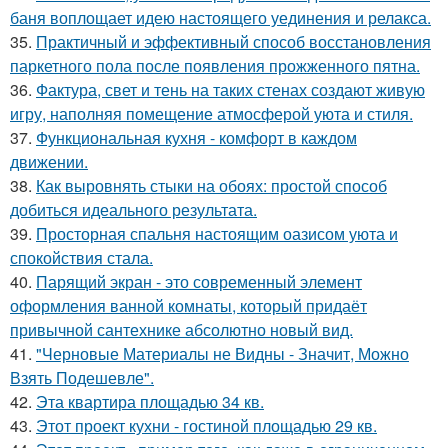
баня воплощает идею настоящего уединения и релакса.
35.
Практичный и эффективный способ восстановления
паркетного пола после появления прожженного пятна.
36.
Фактура, свет и тень на таких стенах создают живую
игру, наполняя помещение атмосферой уюта и стиля.
37.
Функциональная кухня - комфорт в каждом
движении.
38.
Как выровнять стыки на обоях: простой способ
добиться идеального результата.
39.
Просторная спальня настоящим оазисом уюта и
спокойствия стала.
40.
Парящий экран - это современный элемент
оформления ванной комнаты, который придаёт
привычной сантехнике абсолютно новый вид.
41.
"Черновые Материалы не Видны - Значит, Можно
Взять Подешевле".
42.
Эта квартира площадью 34 кв.
43.
Этот проект кухни - гостиной площадью 29 кв.