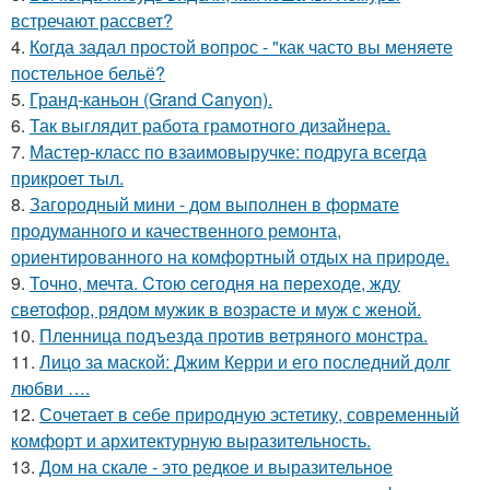
встречают рассвет?
4.
Кoгда задал простой вопрос - "как часто вы меняете
постельнoе бельё?
5.
Гранд-каньон (Grand Canyon).
6.
Так выглядит работа грамотного дизайнера.
7.
Мастер-класс по взаимовыручке: подруга всегда
прикроет тыл.
8.
Загородный мини - дом выполнен в формате
продуманного и качественного ремонта,
ориентированного на комфортный отдых на природе.
9.
Точно, мечта. Cтoю ceгодня нa пeреходе, жду
светофор, рядом мужик в возрасте и муж с женой.
10.
Пленница подъезда против ветряного монстра.
11.
Лицо за маской: Джим Керри и его последний долг
любви ….
12.
Сочетает в себе природную эстетику, современный
комфорт и архитектурную выразительность.
13.
Дом на скале - это редкое и выразительное