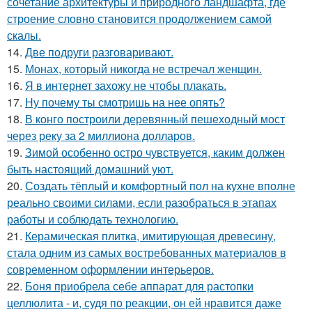
сочетание архитектуры и природного ландшафта, где
строение словно становится продолжением самой
скалы.
14.
Две подруги разговаривают.
15.
Монах, который никогда не встречал женщин.
16.
Я в интернет захожу не чтобы плакать.
17.
Ну почему ты смотришь на нее опять?
18.
В конго построили деревянный пешеходный мост
через реку за 2 миллиона долларов.
19.
Зимой особенно остро чувствуется, каким должен
быть настоящий домашний уют.
20.
Создать тёплый и комфортный пол на кухне вполне
реально своими силами, если разобраться в этапах
работы и соблюдать технологию.
21.
Керамическая плитка, имитирующая древесину,
стала одним из самых востребованных материалов в
современном оформлении интерьеров.
22.
Боня приобрела себе аппарат для растопки
целлюлита - и, судя по реакции, он ей нравится даже