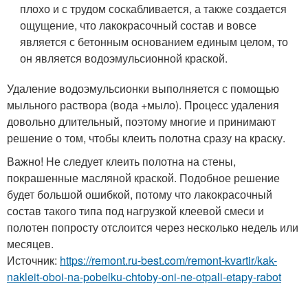
плохо и с трудом соскабливается, а также создается
ощущение, что лакокрасочный состав и вовсе
является с бетонным основанием единым целом, то
он является водоэмульсионной краской.
Удаление водоэмульсионки выполняется с помощью
мыльного раствора (вода +мыло). Процесс удаления
довольно длительный, поэтому многие и принимают
решение о том, чтобы клеить полотна сразу на краску.
Важно! Не следует клеить полотна на стены,
покрашенные масляной краской. Подобное решение
будет большой ошибкой, потому что лакокрасочный
состав такого типа под нагрузкой клеевой смеси и
полотен попросту отслоится через несколько недель или
месяцев.
Источник:
https://remont.ru-best.com/remont-kvartir/kak-
nakleit-oboi-na-pobelku-chtoby-oni-ne-otpali-etapy-rabot