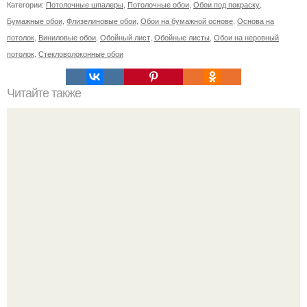
Категории:
Потолочные шпалеры
,
Потолочные обои
,
Обои под покраску
,
Бумажные обои
,
Флизелиновые обои
,
Обои на бумажной основе
,
Основа на
потолок
,
Виниловые обои
,
Обойный лист
,
Обойные листы
,
Обои на неровный
потолок
,
Стекловолоконные обои
Читайте также
Как включить духовку электрическую. Общие правила
эксплуатации духовки