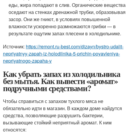
еды, жира попадают в слив. Органические вещества
оседают на стенках дренажной трубки, образовывая
засор. Они же гниют, в условиях повышенной
влажности ускоренно размножаются грибки — в
результате ощутим запах плесени в холодильнике.
Источник:
https://remont.ru-best.com/dizayn/bystro-udalit-
nepriyatnyy-zapah-iz-holodilnika-5-prichin-poyavleniya-
nepriyatnogo-zapaha-v
Как убрать запах из холодильника
без мытья. Как вывести «аромат»
подручными средствами?
Чтобы справиться с запахом тухлого мяса не
обязательно идти в магазин. В каждом доме найдутся
средства, позволяющие разрушить бактерии,
вызывающие стойкий неприятный аромат. К ним
относятся: